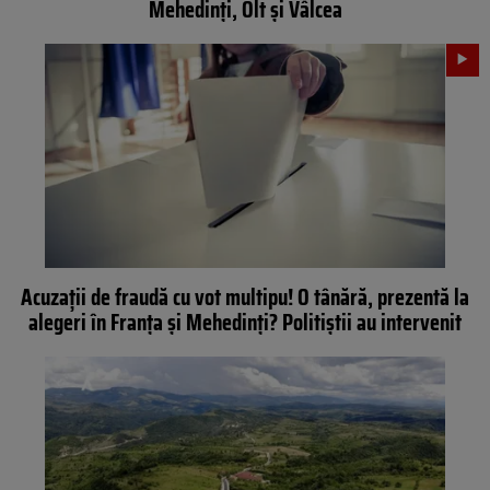
Mehedinți, Olt și Vâlcea
Acuzații de fraudă cu vot multipu! O tânără, prezentă la
alegeri în Franța și Mehedinți? Politiștii au intervenit