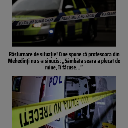
Răsturnare de situație! Cine spune că profesoara din
Mehedinți nu s-a sinucis: „Sâmbăta seara a plecat de
mine, îi făcuse…”