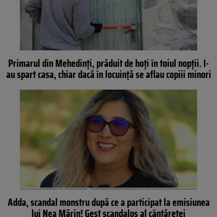
Primarul din Mehedinți, prăduit de hoți în toiul nopții. I-
au spart casa, chiar dacă în locuință se aflau copiii minori
Adda, scandal monstru după ce a participat la emisiunea
lui Nea Mărin! Gest scandalos al cântăreţei