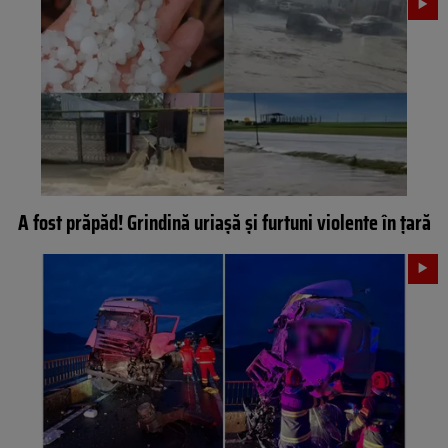
A fost prăpăd! Grindină uriașă și furtuni violente în țară