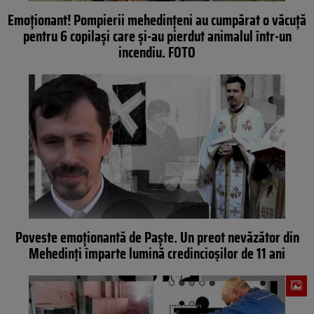
Emoționant! Pompierii mehedinţeni au cumpărat o văcuţă
pentru 6 copilaşi care şi-au pierdut animalul într-un
incendiu. FOTO
Poveste emoționantă de Paște. Un preot nevăzător din
Mehedinți împarte lumină credincioșilor de 11 ani