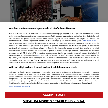
Nouă ne pasă ca datele tale personale să rămână confidențiale
Noi și partenerii noștri
1019
stocăm și/sau accesăm informații pe dispozitivul dvs., precum identificatorii cookie
unici pentru prelucrarea datelor cu caracter personal. Puteți accepta sau gestiona preferințele dvs. făcând clic mai
jos, respectiv vă puteți opune utilizării unui interes legitim în orice moment pe pagina cu politica de
Cum arată Paștele, „în culise”. Am pătruns în „fabrica”
confidențialitate. Aceste alegeri vor fi raportate partenerilor noștri și nu vă vor afecta navigarea.
Mai multe detalii
Noi si partenerii nostri (retelele de socializare si agentiile de publicitate partenere, precum si furnizorii nostri de
de ouă
servicii de date analitice) prelucram date pentru a permite website-ului sa functioneze, pentru a personaliza
continutul si anunturile publicitare afisate in functie de interesele si/sau profilul dvs., pentru a va oferi
functionalitati aferente retelelor de socializare si pentru a analiza traficul pe website. Beneficiati de drepturile
prevazute de art. 15-22 din GDPR in legatura cu prelucrarea datelor cu caracter personal. Aceste drepturi pot fi
exercitate prin modalitatea indicata
aici
. Prin click pe “ACCEPT TOATE”, acceptati folosirea tuturor Tehnologiilor de
tip Cookie, care implica inclusiv acceptul dvs. cu privire la stocarea/accesarea informatiilor de catre Vendor-ii cu
care colaboram. Prin click pe “VREAU SA MODIFIC SETARILE INDIVIDUAL” puteti schimba preferintele in mod
individual, mai putin cele legate de cookie strict necesare pentru functionarea website-ului.
Atât noi, cât și partenerii noștri prelucrăm datele pentru a oferi:
Utilizarea profilurilor pentru selectarea conținutului personalizat. Măsurarea performanței reclamelor. Stocarea
și/sau accesarea informațiilor de pe un dispozitiv. Dezvoltarea și îmbunătățirea serviciilor. Utilizarea profilurilor
pentru selectarea publicității personalizate. Crearea profilurilor de conținut personalizat. Măsurarea performanței
conținutului. Crearea profilurilor pentru publicitate personalizată. Utilizarea de date limitate pentru a selecta
publicitatea. Înțelegerea publicului prin statistici sau combinații de date din surse diferite. Utilizarea datelor
limitate pentru a selecta conținutul. Date precise de geolocație și identificarea prin scanarea dispozitivului.
Listă parteneri (furnizori)
ACCEPT TOATE
VREAU SA MODIFIC SETARILE INDIVIDUAL