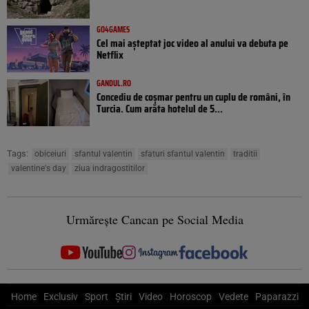
GO4GAMES
Cel mai așteptat joc video al anului va debuta pe
Netflix
GANDUL.RO
Concediu de coșmar pentru un cuplu de români, în
Turcia. Cum arăta hotelul de 5...
Tags:
obiceiuri
sfantul valentin
sfaturi sfantul valentin
traditii
valentine's day
ziua indragostitilor
Urmărește Cancan pe Social Media
Home
Exclusiv
Sport
Știri
Video
Horoscop
Vedete
Paparazzi