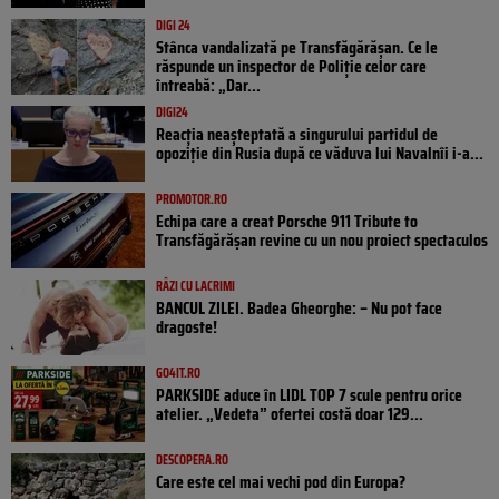
DIGI 24
Stânca vandalizată pe Transfăgărășan. Ce le
răspunde un inspector de Poliție celor care
întreabă: „Dar...
DIGI24
Reacția neașteptată a singurului partidul de
opoziţie din Rusia după ce văduva lui Navalnîi i-a...
PROMOTOR.RO
Echipa care a creat Porsche 911 Tribute to
Transfăgărășan revine cu un nou proiect spectaculos
RÂZI CU LACRIMI
BANCUL ZILEI. Badea Gheorghe: – Nu pot face
dragoste!
GO4IT.RO
PARKSIDE aduce în LIDL TOP 7 scule pentru orice
atelier. „Vedeta” ofertei costă doar 129...
DESCOPERA.RO
Care este cel mai vechi pod din Europa?