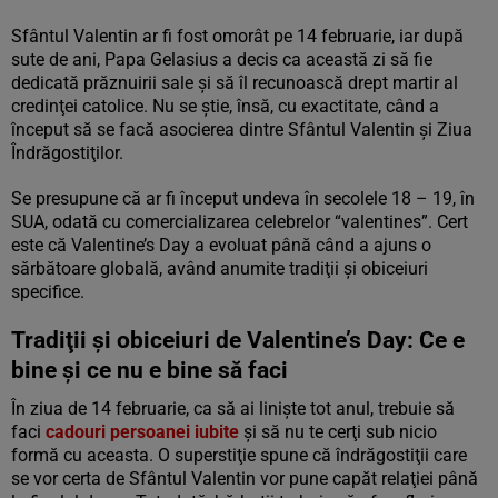
Sfântul Valentin ar fi fost omorât pe 14 februarie, iar după
sute de ani, Papa Gelasius a decis ca această zi să fie
dedicată prăznuirii sale şi să îl recunoască drept martir al
credinţei catolice. Nu se ştie, însă, cu exactitate, când a
început să se facă asocierea dintre Sfântul Valentin şi Ziua
Îndrăgostiţilor.
Se presupune că ar fi început undeva în secolele 18 – 19, în
SUA, odată cu comercializarea celebrelor “valentines”. Cert
este că Valentine’s Day a evoluat până când a ajuns o
sărbătoare globală, având anumite tradiţii şi obiceiuri
specifice.
Tradiţii şi obiceiuri de Valentine’s Day: Ce e
bine şi ce nu e bine să faci
În ziua de 14 februarie, ca să ai linişte tot anul, trebuie să
faci
cadouri persoanei iubite
şi să nu te cerţi sub nicio
formă cu aceasta. O superstiţie spune că îndrăgostiţii care
se vor certa de Sfântul Valentin vor pune capăt relaţiei până