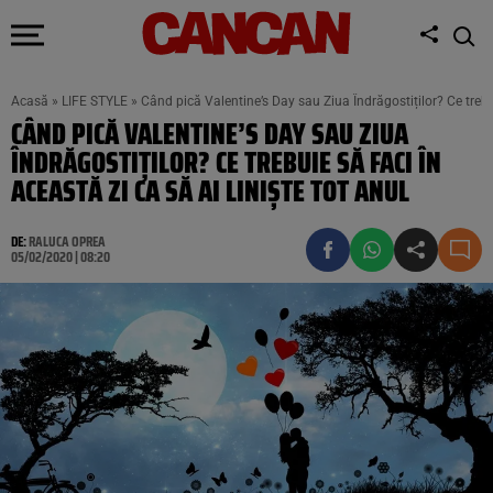
Acasă
»
LIFE STYLE
»
Când pică Valentine’s Day sau Ziua Îndrăgostiților? Ce trebuie
CÂND PICĂ VALENTINE’S DAY SAU ZIUA
ÎNDRĂGOSTIȚILOR? CE TREBUIE SĂ FACI ÎN
ACEASTĂ ZI CA SĂ AI LINIȘTE TOT ANUL
DE:
RALUCA OPREA
05/02/2020 | 08:20