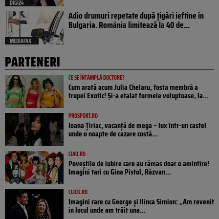
DIGI24
Adio drumuri repetate după țigări ieftine în
Bulgaria. România limitează la 40 de...
MEDIAFAX
PARTENERI
CE SE ÎNTÂMPLĂ DOCTORE?
Cum arată acum Julia Chelaru, fosta membră a
trupei Exotic! Și-a etalat formele voluptoase, la...
PROSPORT.RO
Ioana Țiriac, vacanță de mega – lux într-un castel
unde o noapte de cazare costă...
CIAO.RO
Poveştile de iubire care au rămas doar o amintire!
Imagini tari cu Gina Pistol, Răzvan...
CLICK.RO
Imagini rare cu George și Ilinca Simion: „Am revenit
în locul unde am trăit una...