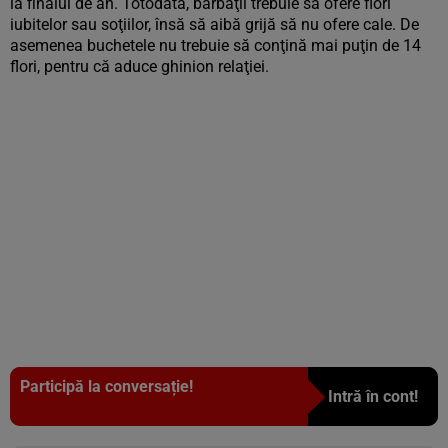
la finalul de an. Totodată, bărbaţii trebuie să ofere flori
iubitelor sau soţiilor, însă să aibă grijă să nu ofere cale. De
asemenea buchetele nu trebuie să conţină mai puţin de 14
flori, pentru că aduce ghinion relaţiei.
Participă la conversație!
Intră în cont!