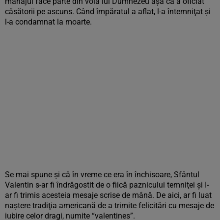
mariajul face parte din voia lui Dumnezeu aşa că a oficiat
căsătorii pe ascuns. Când împăratul a aflat, l-a întemniţat şi
l-a condamnat la moarte.
Se mai spune şi că în vreme ce era în închisoare, Sfântul
Valentin s-ar fi îndrăgostit de o fiică paznicului temniţei şi I-
ar fi trimis acesteia mesaje scrise de mână. De aici, ar fi luat
naştere tradiţia americană de a trimite felicitări cu mesaje de
iubire celor dragi, numite “valentines”.