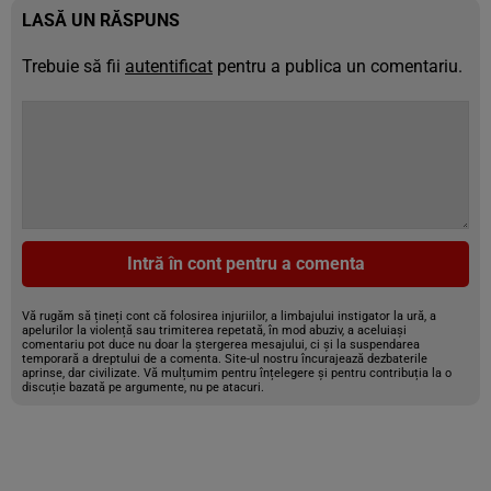
LASĂ UN RĂSPUNS
Trebuie să fii
autentificat
pentru a publica un comentariu.
Intră în cont pentru a comenta
Vă rugăm să țineți cont că folosirea injuriilor, a limbajului instigator la ură, a
apelurilor la violență sau trimiterea repetată, în mod abuziv, a aceluiași
comentariu pot duce nu doar la ștergerea mesajului, ci și la suspendarea
temporară a dreptului de a comenta. Site-ul nostru încurajează dezbaterile
aprinse, dar civilizate. Vă mulțumim pentru înțelegere și pentru contribuția la o
discuție bazată pe argumente, nu pe atacuri.