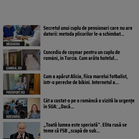
Secretul unui cuplu de pensionari care nu are
datorii: metoda plicurilor le-a schimbat...
MEDIAFAX
Concediu de coșmar pentru un cuplu de
români, în Turcia. Cum arăta hotelul...
GANDUL.RO
Cum a apărut Alicia, fiica marelui fotbalist,
într-o pereche de bikini. Internetul a...
PROSPORT.RO
Cât a costat-o pe o româncă o vizită la urgențe
în SUA: „Dacă...
ADEVARUL
„Toată lumea este speriată”. Elita rusă se
teme că FSB „scapă de sub...