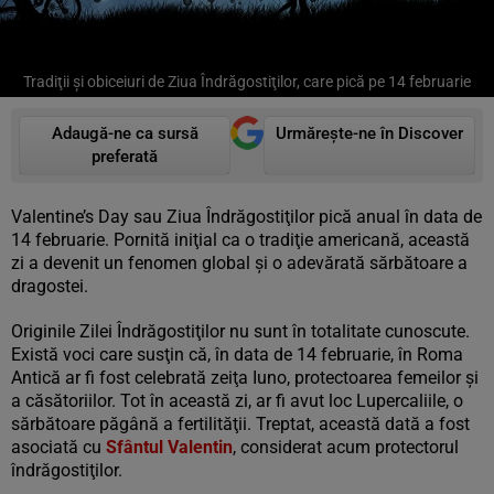
Tradiţii şi obiceiuri de Ziua Îndrăgostiţilor, care pică pe 14 februarie
Adaugă-ne ca sursă
Urmărește-ne în Discover
preferată
Valentine’s Day sau Ziua Îndrăgostiţilor pică anual în data de
14 februarie. Pornită iniţial ca o tradiţie americană, această
zi a devenit un fenomen global şi o adevărată sărbătoare a
dragostei.
Originile Zilei Îndrăgostiţilor nu sunt în totalitate cunoscute.
Există voci care susţin că, în data de 14 februarie, în Roma
Antică ar fi fost celebrată zeiţa Iuno, protectoarea femeilor şi
a căsătoriilor. Tot în această zi, ar fi avut loc Lupercaliile, o
sărbătoare păgână a fertilităţii. Treptat, această dată a fost
asociată cu
Sfântul Valentin
, considerat acum protectorul
îndrăgostiţilor.