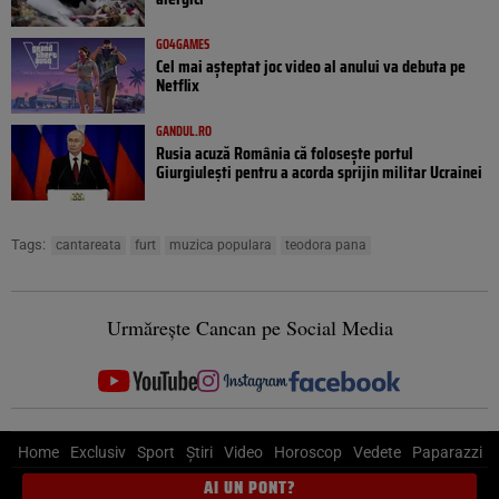
GO4GAMES
Cel mai așteptat joc video al anului va debuta pe
Netflix
GANDUL.RO
Rusia acuză România că folosește portul
Giurgiulești pentru a acorda sprijin militar Ucrainei
Tags:
cantareata
furt
muzica populara
teodora pana
Urmărește Cancan pe Social Media
Home
Exclusiv
Sport
Știri
Video
Horoscop
Vedete
Paparazzi
AI UN PONT?