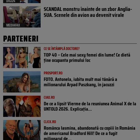
DIGI24
SCANDAL monstru înainte de un zbor Anglia-
SUA. Scenele din avion au devenit virale
MEDIAFAX
PARTENERI
CE SE ÎNTÂMPLĂ DOCTORE?
TOP 40 – Cele mai sexy femei din lume! Ce dietă
ține ocupanta primului loc
PROSPORT.RO
FOTO. Antonela, iubita mult mai tânără a
milionarului Arpad Paszkany, în jacuzzi
CIAO.RO
De ce a lipsit Vierme de la reuniunea Animal X de la
UNTOLD 2026. Explicația...
CLICK.RO
Românca Iasmina, abandonată cu copiii în România
de americanul Bradford Hill! De ce a fugit
milionarul de...