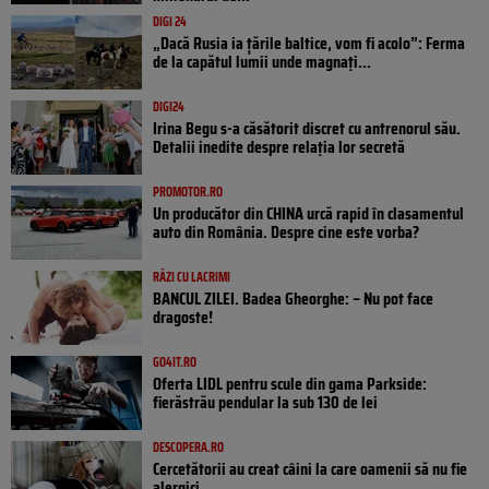
DIGI 24
„Dacă Rusia ia țările baltice, vom fi acolo”: Ferma
de la capătul lumii unde magnați...
DIGI24
Irina Begu s-a căsătorit discret cu antrenorul său.
Detalii inedite despre relația lor secretă
PROMOTOR.RO
Un producător din CHINA urcă rapid în clasamentul
auto din România. Despre cine este vorba?
RÂZI CU LACRIMI
BANCUL ZILEI. Badea Gheorghe: – Nu pot face
dragoste!
GO4IT.RO
Oferta LIDL pentru scule din gama Parkside:
fierăstrău pendular la sub 130 de lei
DESCOPERA.RO
Cercetătorii au creat câini la care oamenii să nu fie
alergici