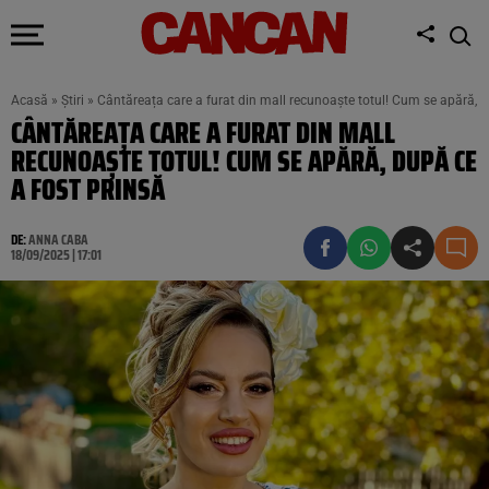
Acasă
»
Știri
»
Cântăreața care a furat din mall recunoaște totul! Cum se apără, d
CÂNTĂREAȚA CARE A FURAT DIN MALL
RECUNOAȘTE TOTUL! CUM SE APĂRĂ, DUPĂ CE
A FOST PRINSĂ
DE:
ANNA CABA
18/09/2025 | 17:01