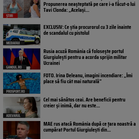
Propunerea neașteptată pe care i-a făcut-o lui
Tavi Clonda: „Același…
ȘTIRI
EXCLUSIV: Ce știa procurorul cu 3 zile înainte
de scandalul cu pistolul
MEDIAFAX
Rusia acuză România că folosește portul
Giurgiulești pentru a acorda sprijin militar
Ucrainei
GANDUL.RO
FOTO. Irina Deleanu, imagini incendiare: „Îmi
place să fiu cât mai naturală”
PROSPORT.RO
Cel mai sănătos ceai. Are beneficii pentru
creier și inimă, dar nu este...
ADEVARUL
MAE rus atacă România după ce țara noastră a
cumpărat Portul Giurgiulești din...