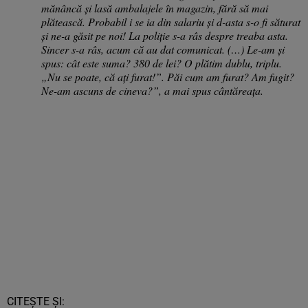
mănâncă și lasă ambalajele în magazin, fără să mai
plătească. Probabil i se ia din salariu și d-asta s-o fi săturat
și ne-a găsit pe noi! La poliție s-a râs despre treaba asta.
Sincer s-a râs, acum că au dat comunicat. (…) Le-am și
spus: cât este suma? 380 de lei? O plătim dublu, triplu.
„Nu se poate, că ați furat!”. Păi cum am furat? Am fugit?
Ne-am ascuns de cineva?”, a mai spus cântăreața.
CITEȘTE ȘI: