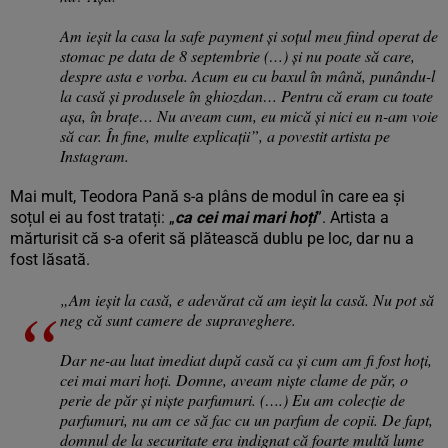
Am ieșit la casa la safe payment şi soțul meu fiind operat de
stomac pe data de 8 septembrie (…) şi nu poate să care,
despre asta e vorba. Acum eu cu baxul în mână, punându-l
la casă şi produsele în ghiozdan… Pentru că eram cu toate
așa, în brațe… Nu aveam cum, eu mică și nici eu n-am voie
să car. În fine, multe explicații”, a povestit artista pe
Instagram.
Mai mult, Teodora Pană s-a plâns de modul în care ea și
soțul ei au fost tratați: „
ca cei mai mari hoți
”. Artista a
mărturisit că s-a oferit să plătească dublu pe loc, dar nu a
fost lăsată.
„Am ieșit la casă, e adevărat că am ieșit la casă. Nu pot să
neg că sunt camere de supraveghere.
Dar ne-au luat imediat după casă ca și cum am fi fost hoți,
cei mai mari hoți. Domne, aveam niște clame de păr, o
perie de păr şi niște parfumuri. (….) Eu am colecție de
parfumuri, nu am ce să fac cu un parfum de copii. De fapt,
domnul de la securitate era indignat că foarte multă lume