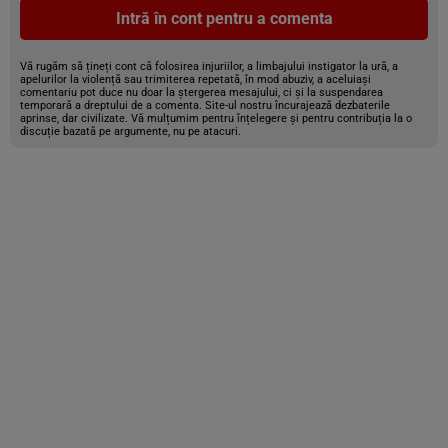
Intră în cont pentru a comenta
Vă rugăm să țineți cont că folosirea injuriilor, a limbajului instigator la ură, a
apelurilor la violență sau trimiterea repetată, în mod abuziv, a aceluiași
comentariu pot duce nu doar la ștergerea mesajului, ci și la suspendarea
temporară a dreptului de a comenta. Site-ul nostru încurajează dezbaterile
aprinse, dar civilizate. Vă mulțumim pentru înțelegere și pentru contribuția la o
discuție bazată pe argumente, nu pe atacuri.