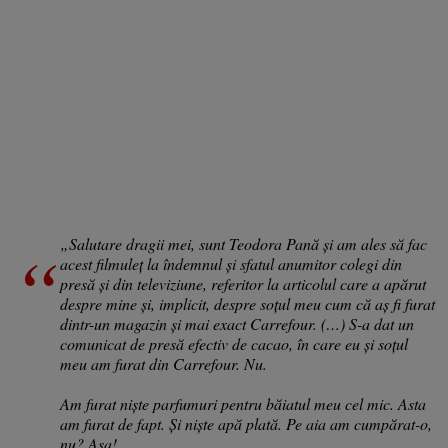
„Salutare dragii mei, sunt Teodora Pană și am ales să fac
acest filmuleț la îndemnul și sfatul anumitor colegi din
presă și din televiziune, referitor la articolul care a apărut
despre mine și, implicit, despre soțul meu cum că aș fi furat
dintr-un magazin și mai exact Carrefour. (…) S-a dat un
comunicat de presă efectiv de cacao, în care eu și soțul
meu am furat din Carrefour. Nu.
Am furat niște parfumuri pentru băiatul meu cel mic. Asta
am furat de fapt. Și niște apă plată. Pe aia am cumpărat-o,
nu? Așa!