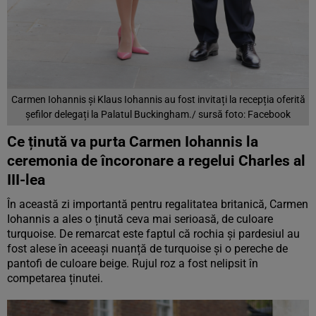
Carmen Iohannis și Klaus Iohannis au fost invitați la recepția oferită
șefilor delegați la Palatul Buckingham./ sursă foto: Facebook
Ce ținută va purta Carmen Iohannis la
ceremonia de încoronare a regelui Charles al
III-lea
În această zi importantă pentru regalitatea britanică, Carmen
Iohannis a ales o ținută ceva mai serioasă, de culoare
turquoise. De remarcat este faptul că rochia și pardesiul au
fost alese în aceeași nuanță de turquoise și o pereche de
pantofi de culoare beige. Rujul roz a fost nelipsit în
competarea ținutei.