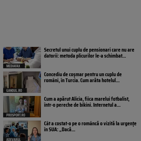
Secretul unui cuplu de pensionari care nu are
datorii: metoda plicurilor le-a schimbat...
MEDIAFAX
Concediu de coșmar pentru un cuplu de
români, în Turcia. Cum arăta hotelul...
GANDUL.RO
Cum a apărut Alicia, fiica marelui fotbalist,
într-o pereche de bikini. Internetul a...
PROSPORT.RO
Cât a costat-o pe o româncă o vizită la urgențe
în SUA: „Dacă...
ADEVARUL