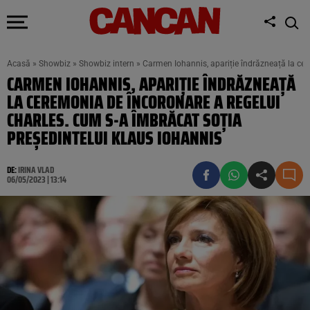
Acasă
»
Showbiz
»
Showbiz intern
»
Carmen Iohannis, apariție îndrăzneață la cer
CARMEN IOHANNIS, APARIȚIE ÎNDRĂZNEAȚĂ
LA CEREMONIA DE ÎNCORONARE A REGELUI
CHARLES. CUM S-A ÎMBRĂCAT SOȚIA
PREȘEDINTELUI KLAUS IOHANNIS
DE:
IRINA VLAD
06/05/2023 | 13:14