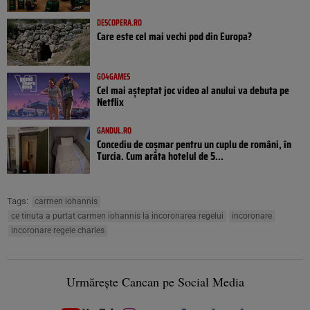
DESCOPERA.RO
Care este cel mai vechi pod din Europa?
GO4GAMES
Cel mai așteptat joc video al anului va debuta pe
Netflix
GANDUL.RO
Concediu de coșmar pentru un cuplu de români, în
Turcia. Cum arăta hotelul de 5...
Tags:
carmen iohannis
ce tinuta a purtat carmen iohannis la incoronarea regelui
incoronare
incoronare regele charles
Urmărește Cancan pe Social Media