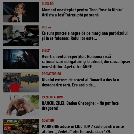
CLICK.RO
Moment neașteptat pentru Theo Rose la Nibiru!
Artista a fost întreruptă pe scenă
DIGI 24
Ce sunt punctele negre de pe marginea parbrizului
și la ce folosesc. Rolul lor este...
DIGI24
Avertismentul experților: România riscă
raționalizări obligatorii și blackout, din cauza lipsei
investițiilor. Apel către ANRE
PROMOTOR.RO
Nivelul extrem de scăzut al Dunării a dus la o
descoperire rară. Era acolo de...
RÂZI CU LACRIMI
BANCUL ZILEI. Badea Gheorghe: – Nu pot face
dragoste!
GO4IT.RO
PARKSIDE aduce în LIDL TOP 7 scule pentru orice
atelier. „Vedeta” ofertei costă doar 129...