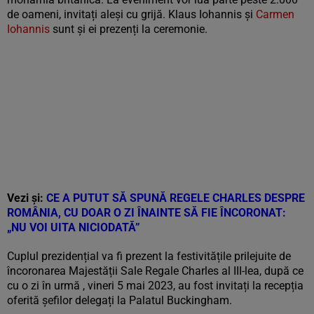
de oameni, invitați aleși cu grijă. Klaus Iohannis și
Carmen
Iohannis
sunt și ei prezenți la ceremonie.
Vezi și:
CE A PUTUT SĂ SPUNĂ REGELE CHARLES DESPRE
ROMÂNIA, CU DOAR O ZI ÎNAINTE SĂ FIE ÎNCORONAT:
„NU VOI UITA NICIODATĂ”
Cuplul prezidențial va fi prezent la festivitățile prilejuite de
încoronarea Majestății Sale Regale Charles al III-lea, după ce
cu o zi în urmă , vineri 5 mai 2023, au fost invitați la recepția
oferită șefilor delegați la Palatul Buckingham.