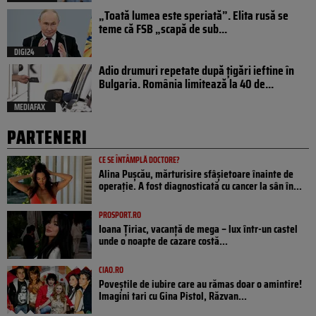
„Toată lumea este speriată”. Elita rusă se
teme că FSB „scapă de sub...
DIGI24
Adio drumuri repetate după țigări ieftine în
Bulgaria. România limitează la 40 de...
MEDIAFAX
PARTENERI
CE SE ÎNTÂMPLĂ DOCTORE?
Alina Pușcău, mărturisire sfâșietoare înainte de
operație. A fost diagnosticată cu cancer la sân în...
PROSPORT.RO
Ioana Țiriac, vacanță de mega – lux într-un castel
unde o noapte de cazare costă...
CIAO.RO
Poveştile de iubire care au rămas doar o amintire!
Imagini tari cu Gina Pistol, Răzvan...