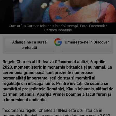
Cum arăta Carmen Iohannis în adolescență. Foto: Facebook /
Carmen Iohannis
Adaugă-ne ca sursă
Urmărește-ne în Discover
preferată
Regele Charles al III- lea va fi încoronat astăzi, 6 aprilie
2023, moment istoric în monarhia britanică și nu numai. La
ceremonia grandioasă sunt prezente numeroase
personalități importante, șefi de stat și membrii ai
regalității din întreaga lume. Printre invitații de seamă se
numără și președintele României, Klaus Iohannis, alături de
Carmen Iohannis. Apariția Primei Doamne a făcut furori și
a impresionat audiența.
Încoronarea regelui Charles al III-lea este o zi istorică în
monarhia britanică. La eveniment vor lua parte peste 2.000