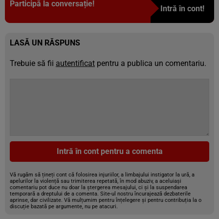
Participă la conversație!
Intră în cont!
LASĂ UN RĂSPUNS
Trebuie să fii
autentificat
pentru a publica un comentariu.
Intră în cont pentru a comenta
Vă rugăm să țineți cont că folosirea injuriilor, a limbajului instigator la ură, a
apelurilor la violență sau trimiterea repetată, în mod abuziv, a aceluiași
comentariu pot duce nu doar la ștergerea mesajului, ci și la suspendarea
temporară a dreptului de a comenta. Site-ul nostru încurajează dezbaterile
aprinse, dar civilizate. Vă mulțumim pentru înțelegere și pentru contribuția la o
discuție bazată pe argumente, nu pe atacuri.