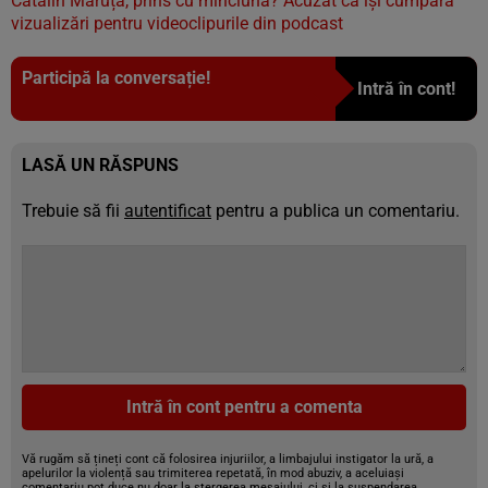
Cătălin Măruță, prins cu minciuna? Acuzat că își cumpără
vizualizări pentru videoclipurile din podcast
Participă la conversație!
Intră în cont!
LASĂ UN RĂSPUNS
Trebuie să fii
autentificat
pentru a publica un comentariu.
Intră în cont pentru a comenta
Vă rugăm să țineți cont că folosirea injuriilor, a limbajului instigator la ură, a
apelurilor la violență sau trimiterea repetată, în mod abuziv, a aceluiași
comentariu pot duce nu doar la ștergerea mesajului, ci și la suspendarea