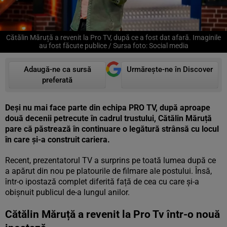
Cătălin Măruță a revenit la Pro TV, după ce a fost dat afară. Imaginile
au fost făcute publice / Sursa foto: Social media
Adaugă-ne ca sursă
Urmărește-ne în Discover
preferată
Deși nu mai face parte din echipa PRO TV, după aproape
două decenii petrecute în cadrul trustului, Cătălin Măruță
pare că păstrează în continuare o legătură strânsă cu locul
în care și-a construit cariera.
Recent, prezentatorul TV a surprins pe toată lumea după ce
a apărut din nou pe platourile de filmare ale postului. Însă,
într-o ipostază complet diferită față de cea cu care și-a
obișnuit publicul de-a lungul anilor.
Cătălin Măruță a revenit la Pro Tv într-o nouă