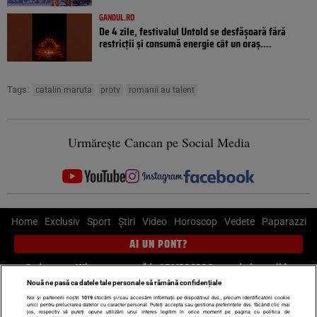
GANDUL.RO
De 4 zile, festivalul Untold se desfășoară fără
restricții și consumă energie cât un oraș....
Tags:
catalin maruta
protv
romanii au talent
Urmărește Cancan pe Social Media
Home
Exclusiv
Sport
Știri
Video
Horoscop
Vedete
Paparazzi
AI UN PONT?
Scrie-ne pe Whatsapp
, sună la 0741226226 sau trimite mail la
pont@cancan.ro
Nouă ne pasă ca datele tale personale să rămână confidențiale
Noi și partenerii noștri
1019
stocăm și/sau accesăm informații pe dispozitivul dvs., precum identificatorii cookie
unici pentru prelucrarea datelor cu caracter personal. Puteți accepta sau gestiona preferințele dvs. făcând clic mai
Știri interne
Știri externe
Politică
jos, respectiv vă puteți opune utilizării unui interes legitim în orice moment pe pagina cu politica de