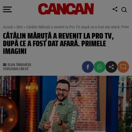
Acasă
»
Știri
»
Cătălin Măruță a revenit la Pro TV, după ce a fost dat afară. Prime
CĂTĂLIN MĂRUȚĂ A REVENIT LA PRO TV,
DUPĂ CE A FOST DAT AFARĂ. PRIMELE
IMAGINI
DE:
ELISA TÎRGOVĂȚU
11/05/2026 | 08:35