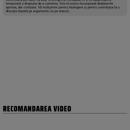
temporară a dreptului de a comenta. Site-ul nostru încurajează dezbaterile
aprinse, dar civilizate. Vă mulțumim pentru înțelegere și pentru contribuția la o
discuție bazată pe argumente, nu pe atacuri.
RECOMANDAREA VIDEO