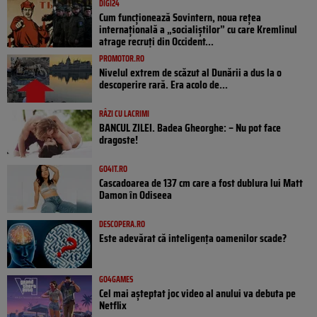
DIGI24
Cum funcționează Sovintern, noua rețea
internațională a „socialiștilor” cu care Kremlinul
atrage recruți din Occident...
PROMOTOR.RO
Nivelul extrem de scăzut al Dunării a dus la o
descoperire rară. Era acolo de...
RÂZI CU LACRIMI
BANCUL ZILEI. Badea Gheorghe: – Nu pot face
dragoste!
GO4IT.RO
Cascadoarea de 137 cm care a fost dublura lui Matt
Damon în Odiseea
DESCOPERA.RO
Este adevărat că inteligența oamenilor scade?
GO4GAMES
Cel mai așteptat joc video al anului va debuta pe
Netflix