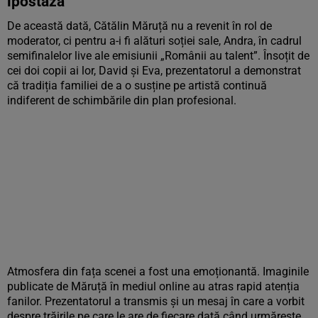
ipostază
De această dată, Cătălin Măruță nu a revenit în rol de
moderator, ci pentru a-i fi alături soției sale, Andra, în cadrul
semifinalelor live ale emisiunii „Românii au talent”. Însoțit de
cei doi copii ai lor, David și Eva, prezentatorul a demonstrat
că tradiția familiei de a o susține pe artistă continuă
indiferent de schimbările din plan profesional.
Atmosfera din fața scenei a fost una emoționantă. Imaginile
publicate de Măruță în mediul online au atras rapid atenția
fanilor. Prezentatorul a transmis și un mesaj în care a vorbit
despre trăirile pe care le are de fiecare dată când urmărește