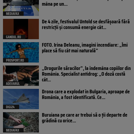
mâna pe un...
MEDIAFAX
De 4 zile, festivalul Untold se desfășoară fără
restricții și consumă energie cât...
GANDUL.RO
FOTO. Irina Deleanu, imagini incendiare: „Îmi
place să fiu cât mai naturală”
PROSPORT.RO
„Drogurile săracilor”, la îndemâna copiilor din
România. Specialist antidrog: „O doză costă
cât...
ADEVARUL
Drona care a explodat în Bulgaria, aproape de
România, a fost identificată. Ce...
DIGI24
Buruiana pe care ar trebui să o ții departe de
grădină cu orice...
MEDIAFAX