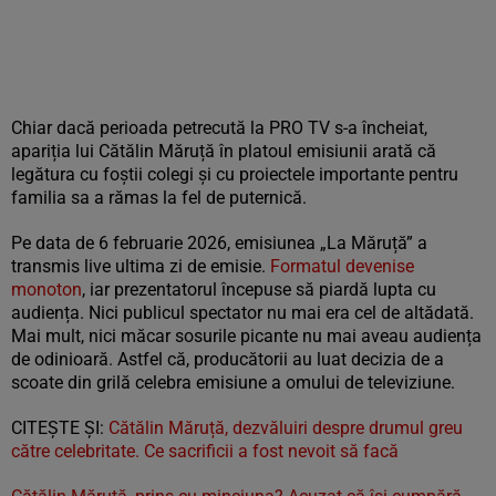
Chiar dacă perioada petrecută la PRO TV s-a încheiat,
apariția lui Cătălin Măruță în platoul emisiunii arată că
legătura cu foștii colegi și cu proiectele importante pentru
familia sa a rămas la fel de puternică.
Pe data de 6 februarie 2026, emisiunea „La Măruță” a
transmis live ultima zi de emisie.
Formatul devenise
monoton
, iar prezentatorul începuse să piardă lupta cu
audiența. Nici publicul spectator nu mai era cel de altădată.
Mai mult, nici măcar sosurile picante nu mai aveau audiența
de odinioară. Astfel că, producătorii au luat decizia de a
scoate din grilă celebra emisiune a omului de televiziune.
CITEȘTE ȘI:
Cătălin Măruță, dezvăluiri despre drumul greu
către celebritate. Ce sacrificii a fost nevoit să facă