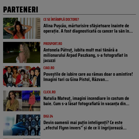
PARTENERI
CE SE ÎNTÂMPLĂ DOCTORE?
Alina Pușcău, mărturisire sfâșietoare înainte de
operație. A fost diagnosticată cu cancer la sân în...
PROSPORT.RO
Antonela Pătruț, iubita mult mai tânără a
milionarului Arpad Paszkany, s-a fotografiat în
jacuzzi
CIAO.RO
Poveştile de iubire care au rămas doar o amintire!
Imagini tari cu Gina Pistol, Răzvan...
CLICK.RO
Natalia Mateuț, imagini incendiare în costum de
baie. Cum s-a lăsat fotografiată în vacanța din...
DIGI 24
Devin oamenii mai puțin inteligenți? Ce este
„efectul Flynn invers” și de ce îi îngrijorează...