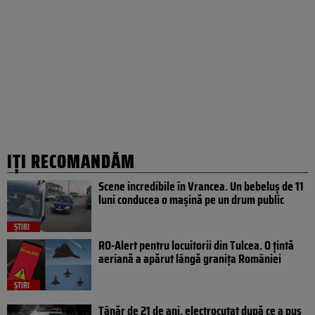
IȚI RECOMANDĂM
Scene incredibile în Vrancea. Un bebeluș de 11
luni conducea o mașină pe un drum public
ȘTIRI
RO-Alert pentru locuitorii din Tulcea. O țintă
aeriană a apărut lângă granița României
ȘTIRI
Tânăr de 21 de ani, electrocutat după ce a pus