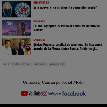
DESCOPERA.RO
Este adevărat că inteligența oamenilor scade?
GO4GAMES
Cel mai așteptat joc video al anului va debuta pe
Netflix
GANDUL.RO
Ștefan Popescu, analiză de weekend. Ce înseamnă
acordul de la Mecca dintre Turcia, Pakistan şi...
Tags:
andrei lemnaru
andurșca
insula iubirii
Urmărește Cancan pe Social Media