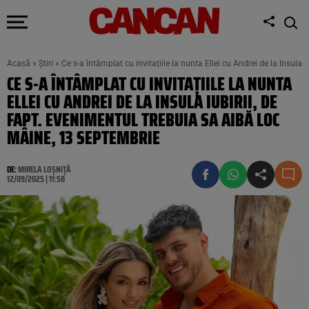
Acasă
»
Știri
»
Ce s-a întâmplat cu invitațiile la nunta Ellei cu Andrei de la Insula
CE S-A ÎNTÂMPLAT CU INVITAȚIILE LA NUNTA
ELLEI CU ANDREI DE LA INSULA IUBIRII, DE
FAPT. EVENIMENTUL TREBUIA SA AIBĂ LOC
MÂINE, 13 SEPTEMBRIE
DE:
MIRELA LOȘNIȚĂ
12/09/2025 | 11:58