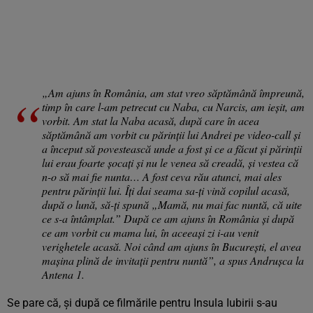
„Am ajuns în România, am stat vreo săptămână împreună,
timp în care l-am petrecut cu Naba, cu Narcis, am ieșit, am
vorbit. Am stat la Naba acasă, după care în acea
săptămână am vorbit cu părinții lui Andrei pe video-call și
a început să povestească unde a fost și ce a făcut și părinții
lui erau foarte șocați și nu le venea să creadă, și vestea că
n-o să mai fie nunta… A fost ceva rău atunci, mai ales
pentru părinții lui. Îți dai seama sa-ți vină copilul acasă,
după o lună, să-ți spună „Mamă, nu mai fac nuntă, că uite
ce s-a întâmplat.” După ce am ajuns în România și după
ce am vorbit cu mama lui, în aceeași zi i-au venit
verighetele acasă. Noi când am ajuns în București, el avea
mașina plină de invitații pentru nuntă”, a spus Andrușca la
Antena 1.
Se pare că, și după ce filmările pentru Insula Iubirii s-au