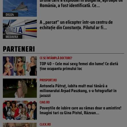
Drona care a explodat în Bulgaria, aproape de
România, a fost identificată. Ce...
DIGI24
A „parcat” un elicopter într-un centru de
echitație din Constanța. Pilotul ar fi...
MEDIAFAX
PARTENERI
CE SE ÎNTÂMPLĂ DOCTORE?
TOP 40 – Cele mai sexy femei din lume! Ce dietă
ține ocupanta primului loc
PROSPORT.RO
Antonela Pătruț, iubita mult mai tânără a
milionarului Arpad Paszkany, s-a fotografiat în
jacuzzi
CIAO.RO
Poveştile de iubire care au rămas doar o amintire!
Imagini tari cu Gina Pistol, Răzvan...
CLICK.RO