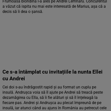
Frumoasa blondină l-a ales pe Andrei Lemnaru. Concurentul
a văzut că ispita nu mai este interesată de Marius, așa că a
decis să îi dea o șansă.
Ce s-a întâmplat cu invitațiile la nunta Ellei
cu Andrei
Cei doi s-au îndrăgostit rapid și au format un cuplu pe
insulă. Andrușca voia să îl ajute pe Andrei să treacă peste
dezamăgirea cu Ella, să îi fie alături și să îl înțeleagă la
fiecare pas. Andrei și Andrușca au plecat împreună de pe
insulă, iar atunci când au ajuns în România au petrecut cele