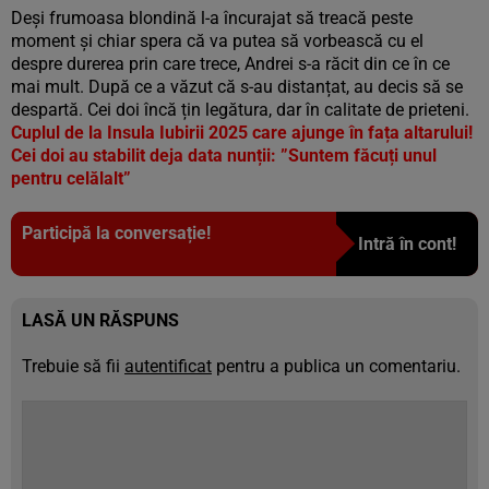
Deși frumoasa blondină l-a încurajat să treacă peste
moment și chiar spera că va putea să vorbească cu el
despre durerea prin care trece, Andrei s-a răcit din ce în ce
mai mult. După ce a văzut că s-au distanțat, au decis să se
despartă. Cei doi încă țin legătura, dar în calitate de prieteni.
Cuplul de la Insula Iubirii 2025 care ajunge în fața altarului!
Cei doi au stabilit deja data nunții: ”Suntem făcuți unul
pentru celălalt”
Participă la conversație!
Intră în cont!
LASĂ UN RĂSPUNS
Trebuie să fii
autentificat
pentru a publica un comentariu.