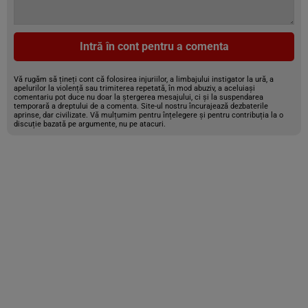
Intră în cont pentru a comenta
Vă rugăm să țineți cont că folosirea injuriilor, a limbajului instigator la ură, a
apelurilor la violență sau trimiterea repetată, în mod abuziv, a aceluiași
comentariu pot duce nu doar la ștergerea mesajului, ci și la suspendarea
temporară a dreptului de a comenta. Site-ul nostru încurajează dezbaterile
aprinse, dar civilizate. Vă mulțumim pentru înțelegere și pentru contribuția la o
discuție bazată pe argumente, nu pe atacuri.