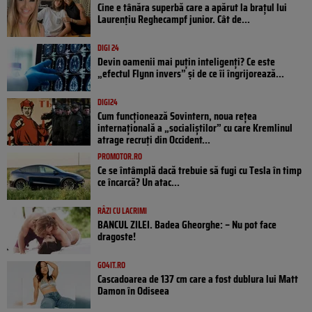
Cine e tânăra superbă care a apărut la brațul lui
Laurențiu Reghecampf junior. Cât de...
DIGI 24
Devin oamenii mai puțin inteligenți? Ce este
„efectul Flynn invers” și de ce îi îngrijorează...
DIGI24
Cum funcționează Sovintern, noua rețea
internațională a „socialiștilor” cu care Kremlinul
atrage recruți din Occident...
PROMOTOR.RO
Ce se întâmplă dacă trebuie să fugi cu Tesla în timp
ce încarcă? Un atac...
RÂZI CU LACRIMI
BANCUL ZILEI. Badea Gheorghe: – Nu pot face
dragoste!
GO4IT.RO
Cascadoarea de 137 cm care a fost dublura lui Matt
Damon în Odiseea