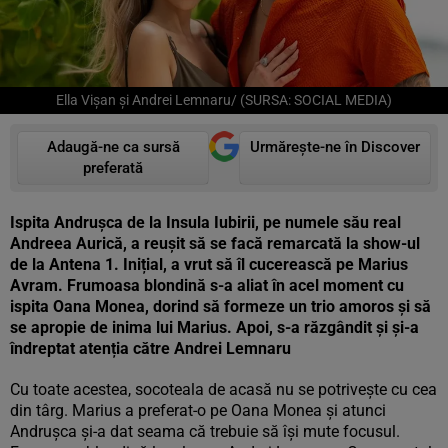
Ella Vișan și Andrei Lemnaru/ (SURSA: SOCIAL MEDIA)
Adaugă-ne ca sursă
Urmărește-ne în Discover
preferată
Ispita Andrușca de la Insula Iubirii, pe numele său real
Andreea Aurică, a reușit să se facă remarcată la show-ul
de la Antena 1. Inițial, a vrut să îl cucerească pe Marius
Avram. Frumoasa blondină s-a aliat în acel moment cu
ispita Oana Monea, dorind să formeze un trio amoros și să
se apropie de inima lui Marius. Apoi, s-a răzgândit și și-a
îndreptat atenția către Andrei Lemnaru
Cu toate acestea, socoteala de acasă nu se potrivește cu cea
din târg. Marius a preferat-o pe Oana Monea și atunci
Andrușca și-a dat seama că trebuie să își mute focusul.