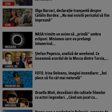
ȘTIRI
Olga Barcari, declarație tranșantă despre
Cătălin Bordea: „Nu mai există pericolul să fim
împreună”
ȘTIRI
NASA trimite un avion să „prindă” umbra
eclipsei. Misiunea care va prelungi
întunericul...
MEDIAFAX
Ștefan Popescu, analiză de weekend. Ce
înseamnă acordul de la Mecca dintre Turcia,...
GANDUL.RO
FOTO. Irina Deleanu, imagini incendiare: „Îmi
place să fiu cât mai naturală”
PROSPORT.RO
Ornella Muti, dezvăluiri din culisele filmelor
cu actori legendari. „Când am jucat cu...
ADEVARUL