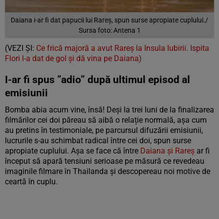
Daiana i-ar fi dat papucii lui Rareș, spun surse apropiate cuplului./
Sursa foto: Antena 1
(VEZI ȘI:
Ce frică majoră a avut Rareș la Insula Iubirii. Ispita
Flori l-a dat de gol și dă vina pe Daiana)
I-ar fi spus ”adio” după ultimul episod al
emisiunii
Bomba abia acum vine, însă! Deși la trei luni de la finalizarea
filmărilor cei doi păreau să aibă o relație normală, așa cum
au pretins în testimoniale, pe parcursul difuzării emisiunii,
lucrurile s-au schimbat radical între cei doi, spun surse
apropiate cuplului. Așa se face că între
Daiana și Rareș
ar fi
început să apară tensiuni serioase pe măsură ce revedeau
imaginile filmare în Thailanda și descopereau noi motive de
ceartă în cuplu.