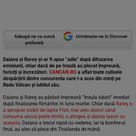
Adaugă-ne ca sursă
Urmărește-ne în Discover
preferată
Daiana și Rareș și-ar fi spus ”adio” după difuzarea
emisiunii, chiar dacă de pe Insulă au plecat împreună,
fericiți și încrezători.
CANCAN.RO
a aflat toate culisele
despărțirii dintre concurenta care l-a scos din minți pe
Radu Vâlcan și iubitul său.
Daiana și Rareș au părăsit împreună ”Insula Iubirii” imediat
după finalizarea filmărilor, în luna martie. Chiar dacă
Rareș s-
a apropiat vizibil de ispita Flori, mai ales atunci când
consuma alcool peste limită, o atingea și dansa lasciv cu
aceasta
, Daiana a trecut rapid cu vederea, iar la bonfire-ul
final, au ales să plece din Thailanda de mână.