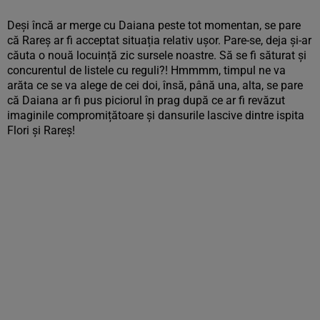
Deși încă ar merge cu Daiana peste tot momentan, se pare
că Rareș ar fi acceptat situația relativ ușor. Pare-se, deja și-ar
căuta o nouă locuință zic sursele noastre. Să se fi săturat și
concurentul de listele cu reguli?! Hmmmm, timpul ne va
arăta ce se va alege de cei doi, însă, până una, alta, se pare
că Daiana ar fi pus piciorul în prag după ce ar fi revăzut
imaginile compromițătoare și dansurile lascive dintre ispita
Flori și Rareș!