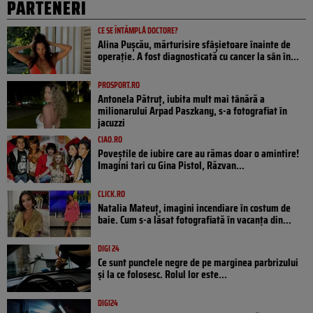
PARTENERI
CE SE ÎNTÂMPLĂ DOCTORE?
Alina Pușcău, mărturisire sfâșietoare înainte de
operație. A fost diagnosticată cu cancer la sân în...
PROSPORT.RO
Antonela Pătruț, iubita mult mai tânără a
milionarului Arpad Paszkany, s-a fotografiat în
jacuzzi
CIAO.RO
Poveştile de iubire care au rămas doar o amintire!
Imagini tari cu Gina Pistol, Răzvan...
CLICK.RO
Natalia Mateuț, imagini incendiare în costum de
baie. Cum s-a lăsat fotografiată în vacanța din...
DIGI 24
Ce sunt punctele negre de pe marginea parbrizului
și la ce folosesc. Rolul lor este...
DIGI24