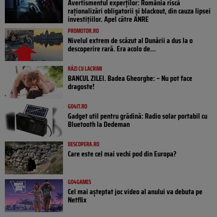
Avertismentul experților: România riscă
raționalizări obligatorii și blackout, din cauza lipsei
investițiilor. Apel către ANRE
PROMOTOR.RO
Nivelul extrem de scăzut al Dunării a dus la o
descoperire rară. Era acolo de...
RÂZI CU LACRIMI
BANCUL ZILEI. Badea Gheorghe: – Nu pot face
dragoste!
GO4IT.RO
Gadget util pentru grădină: Radio solar portabil cu
Bluetooth la Dedeman
DESCOPERA.RO
Care este cel mai vechi pod din Europa?
GO4GAMES
Cel mai așteptat joc video al anului va debuta pe
Netflix