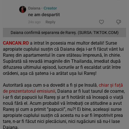
Daiana confirmă separarea de Rareș. (SURSA: TIKTOK.COM)
CANCAN.RO
a intrat în posesia mai multor detalii! Surse
apropiate cuplului susțin că Daiana deja i-ar fi făcut vânt lui
Rareș din apartamentul în care stăteau împreună, în chirie.
Supărată să revadă imaginile din Thailanda, imediat după
difuzarea ultimului episod, lucrurile ar fi escaldat urât între
orădeni, așa că șatena i-a arătat ușa lui Rareș!
Autoritară așa cum s-a dovedit a fi și pe Insulă
, chiar și față
de prezentatorul emisiunii
, Daiana ar fi luat taurul de coarne,
i-ar fi dat papucii lui Rareș și ar fi hotărât să înceapă o viață
nouă fără el. Acum probabil vă întrebați ce atitudine a avut
Rareș și cum a primit ”papucii”, nu?! Ei bine, aceleași surse
apropiate cuplului susțin că acesta nu s-ar fi împotrivit prea
tare, n-ar fi făcut nici plecăciuni, nici rugăciuni să nu-l lase
Daiana.