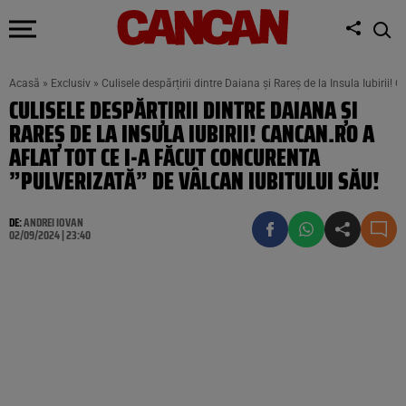
Acasă
»
Exclusiv
»
Culisele despărțirii dintre Daiana și Rareș de la Insula Iubirii!
CULISELE DESPĂRȚIRII DINTRE DAIANA ȘI
RAREȘ DE LA INSULA IUBIRII! CANCAN.RO A
AFLAT TOT CE I-A FĂCUT CONCURENTA
”PULVERIZATĂ” DE VÂLCAN IUBITULUI SĂU!
DE:
ANDREI IOVAN
02/09/2024 | 23:40