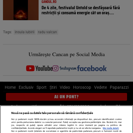
GANDUL.RO
De 4 zile, festivalul Untold se desfășoară fără
restricții și consumă energie cât un oraș....
Tags:
insula iubirii
radu valcan
Urmărește Cancan pe Social Media
Home
Exclusiv
Sport
Știri
Video
Horoscop
Vedete
Paparazzi
AI UN PONT?
Scrie-ne pe Whatsapp
, sună la 0741226226 sau trimite mail la
pont@cancan.ro
Nouă ne pasă ca datele tale personale să rămână confidențiale
Noi și partenerii noștri
1019
stocăm și/sau accesăm informații pe dispozitivul dvs., precum identificatorii cookie
unici pentru prelucrarea datelor cu caracter personal. Puteți accepta sau gestiona preferințele dvs. făcând clic mai
Știri interne
Știri externe
Politică
jos, respectiv vă puteți opune utilizării unui interes legitim în orice moment pe pagina cu politica de
confidențialitate. Aceste alegeri vor fi raportate partenerilor noștri și nu vă vor afecta navigarea.
Mai multe detalii
Noi si partenerii nostri (retelele de socializare si agentiile de publicitate partenere, precum si furnizorii nostri de