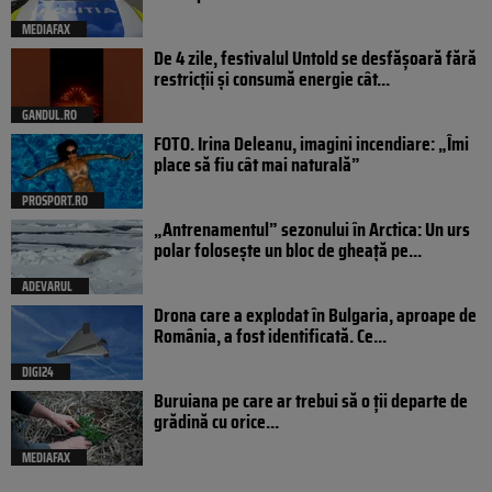
MEDIAFAX
De 4 zile, festivalul Untold se desfășoară fără
restricții și consumă energie cât...
GANDUL.RO
FOTO. Irina Deleanu, imagini incendiare: „Îmi
place să fiu cât mai naturală”
PROSPORT.RO
„Antrenamentul” sezonului în Arctica: Un urs
polar folosește un bloc de gheață pe...
ADEVARUL
Drona care a explodat în Bulgaria, aproape de
România, a fost identificată. Ce...
DIGI24
Buruiana pe care ar trebui să o ții departe de
grădină cu orice...
MEDIAFAX