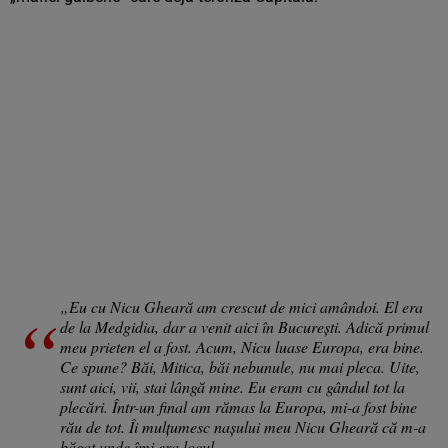
„Eu cu Nicu Gheară am crescut de mici amândoi. El era
de la Medgidia, dar a venit aici în București. Adică primul
meu prieten el a fost. Acum, Nicu luase Europa, era bine.
Ce spune? Băi, Mitica, băi nebunule, nu mai pleca. Uite,
sunt aici, vii, stai lângă mine. Eu eram cu gândul tot la
plecări. Într-un final am rămas la Europa, mi-a fost bine
rău de tot. Îi mulțumesc nașului meu Nicu Gheară că m-a
băgat unde îmi era locul.