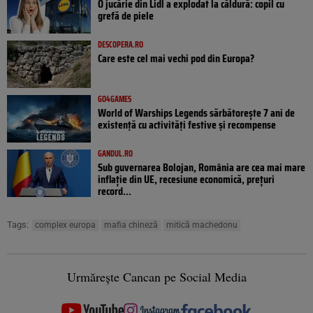
O jucărie din Lidl a explodat la căldură: copil cu
grefă de piele
DESCOPERA.RO
Care este cel mai vechi pod din Europa?
GO4GAMES
World of Warships Legends sărbătorește 7 ani de
existență cu activități festive și recompense
GANDUL.RO
Sub guvernarea Bolojan, România are cea mai mare
inflație din UE, recesiune economică, prețuri
record...
Tags:
complex europa
mafia chineză
mitică machedonu
Urmărește Cancan pe Social Media