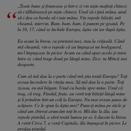
„Toate bune și frumoase și într-o zi vin niște mafioți chinezi
să-i tâlhărească pe niște chinezi. Unul să-i țină mâna, unul
să-i dea cu barda să-i taie mâna. Vin repede băieții, mă
cheamă, intervin. Bam, bam, bam, îi punem pe goană. Pe
la 16, 17, când se închide Europa, ăștia vin iar după ăștia.
Eu acum la birou, cu prietenii mei, stau la vrăjeală. Când
mă cheamă, vin-o repede că au împușcat un bodyguard,
mi-l împușcase în picior. Acum eu când apar acolo și intru
între ei, când trage două pe lângă mine. Zice: tu Mitică stai
deoparte.
Cum să mă dau la o parte când mă știa toată Europa? Toți
aveau încredere în vitejia mea. Să mă dau la o parte. Toți
ziceau, eu mă băgam. Unul cu barda spre mine. Unul că
trag, că trag. Finalul, frate, au venit toți băieții lângă mine
și îi prindem într-un colț la Europa. Nu mai aveau șanse de
scăpare. Ce le spun la ăștia mei? Pune-ți mâna pe sticle și
când am zbierat aruncăm toți în ei. Mă duc la ăla, iau
repede pistolul, a sărit toată lumea pe ei, îi ducem la birou.
A venit Circa 7, a venit Capitala, ăla împușcat în picior. Le
predau pistolul.