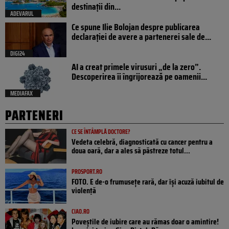
destinații din...
ADEVARUL
Ce spune Ilie Bolojan despre publicarea
declarației de avere a partenerei sale de...
DIGI24
AI a creat primele virusuri „de la zero”.
Descoperirea îi îngrijorează pe oamenii...
MEDIAFAX
PARTENERI
CE SE ÎNTÂMPLĂ DOCTORE?
Vedeta celebră, diagnosticată cu cancer pentru a
doua oară, dar a ales să păstreze totul...
PROSPORT.RO
FOTO. E de-o frumusețe rară, dar își acuză iubitul de
violență
CIAO.RO
Poveştile de iubire care au rămas doar o amintire!