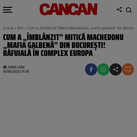
Acasă
»
Știri
»
Cum a „îmblânzit” Mitică Machedonu „mafia galbenă” din Bucureșt
CUM A „ÎMBLÂNZIT” MITICĂ MACHEDONU
„MAFIA GALBENĂ” DIN BUCUREȘTI!
RĂFUIALĂ ÎN COMPLEX EUROPA
DE:
ANNA CABA
16/06/2026 | 14:18