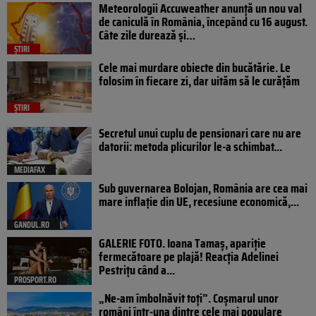
Meteorologii Accuweather anunță un nou val
de caniculă în România, începând cu 16 august.
Câte zile durează și…
ȘTIRI
Cele mai murdare obiecte din bucătărie. Le
folosim în fiecare zi, dar uităm să le curățăm
ȘTIRI
Secretul unui cuplu de pensionari care nu are
datorii: metoda plicurilor le-a schimbat...
MEDIAFAX
Sub guvernarea Bolojan, România are cea mai
mare inflație din UE, recesiune economică,...
GANDUL.RO
GALERIE FOTO. Ioana Tamaş, apariție
fermecătoare pe plajă! Reacția Adelinei
Pestrițu când a...
PROSPORT.RO
„Ne-am îmbolnăvit toți”. Coșmarul unor
români într-una dintre cele mai populare