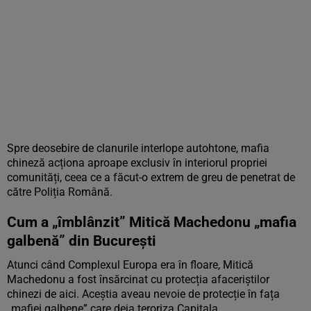
Spre deosebire de clanurile interlope autohtone, mafia
chineză acționa aproape exclusiv în interiorul propriei
comunități, ceea ce a făcut-o extrem de greu de penetrat de
către Poliția Română.
Cum a „îmblânzit” Mitică Machedonu „mafia
galbenă” din București
Atunci când Complexul Europa era în floare, Mitică
Machedonu a fost însărcinat cu protecția afaceriștilor
chinezi de aici. Aceștia aveau nevoie de protecție în fața
„mafiei galbene” care deja teroriza Capitala.