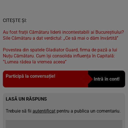
CITEȘTE ȘI:
Au fost frații Cămătaru liderii incontestabili ai Bucureștiului?
Sile Cămătaru a dat verdictul: „Ce să mai o dăm învârtită”
Povestea din spatele Gladiator Guard, firma de pază a lui
Nuțu Cămătaru. Cum își consolida influența în Capitală:
”Lumea râdea la vremea aceea”
Participă la conversație!
Intră în cont!
LASĂ UN RĂSPUNS
Trebuie să fii
autentificat
pentru a publica un comentariu.