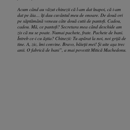
Acum când au văzut chinezii că l-am dat înapoi, că i-am
dat pe ăia… îți dau cuvântul meu de onoare. De două ori
pe săptămână veneau câte două cutii de pantofi. Cadou,
cadou. Mă, ce pantofi? Secretara mea când deschide am
zis că nu se poate. Numai pachete, frate. Pachete de bani.
Întreb ce-i cu ăștia? Chinezii: Tu apărat la noi, noi grijă de
tine. A, zic, îmi convine. Bravo, băieții mei! Și uite așa trec
anii. O fabrică de bani”, a mai povestit Mitică Machedonu.