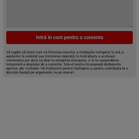
Intră în cont pentru a comenta
Vă rugăm să țineți cont că folosirea injuriilor, a limbajului instigator la ură, a
apelurilor la violență sau trimiterea repetată, în mod abuziv, a aceluiași
comentariu pot duce nu doar la ștergerea mesajului, ci și la suspendarea
temporară a dreptului de a comenta. Site-ul nostru încurajează dezbaterile
aprinse, dar civilizate. Vă mulțumim pentru înțelegere și pentru contribuția la o
discuție bazată pe argumente, nu pe atacuri.