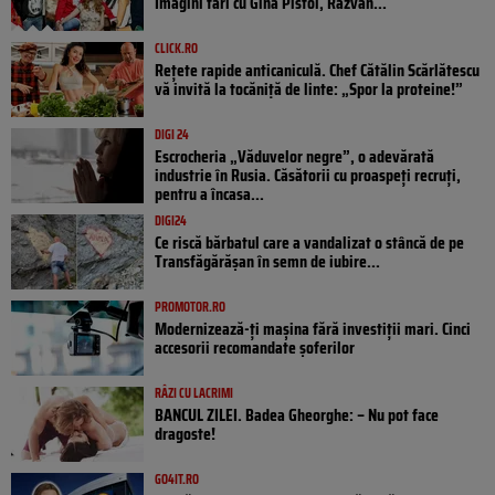
Imagini tari cu Gina Pistol, Răzvan...
CLICK.RO
Rețete rapide anticaniculă. Chef Cătălin Scărlătescu
vă invită la tocăniță de linte: „Spor la proteine!”
DIGI 24
Escrocheria „Văduvelor negre”, o adevărată
industrie în Rusia. Căsătorii cu proaspeți recruți,
pentru a încasa...
DIGI24
Ce riscă bărbatul care a vandalizat o stâncă de pe
Transfăgărășan în semn de iubire...
PROMOTOR.RO
Modernizează-ți mașina fără investiții mari. Cinci
accesorii recomandate șoferilor
RÂZI CU LACRIMI
BANCUL ZILEI. Badea Gheorghe: – Nu pot face
dragoste!
GO4IT.RO