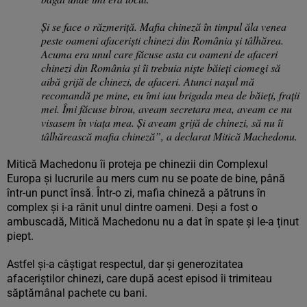
Și se face o răzmeriță. Mafia chineză în timpul ăla venea
peste oameni afaceriști chinezi din România și tâlhărea.
Acuma era unul care făcuse asta cu oameni de afaceri
chinezi din România și îi trebuia niște băieți ciomegi să
aibă grijă de chinezi, de afaceri. Atunci nașul mă
recomandă pe mine, eu îmi iau brigada mea de băieți, frații
mei. Îmi făcuse birou, aveam secretara mea, aveam ce nu
visasem în viața mea. Și aveam grijă de chinezi, să nu îi
tâlhărească mafia chineză”, a declarat Mitică Machedonu.
Mitică Machedonu îi proteja pe chinezii din Complexul
Europa și lucrurile au mers cum nu se poate de bine, până
într-un punct însă. Într-o zi, mafia chineză a pătruns în
complex și i-a rănit unul dintre oameni. Deși a fost o
ambuscadă, Mitică Machedonu nu a dat în spate și le-a ținut
piept.
Astfel și-a câștigat respectul, dar și generozitatea
afaceriștilor chinezi, care după acest episod îi trimiteau
săptămânal pachete cu bani.