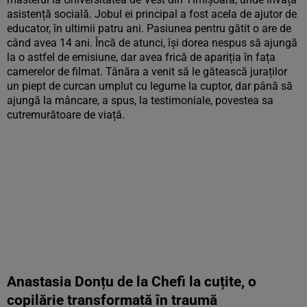
asistență socială. Jobul ei principal a fost acela de ajutor de
educator, în ultimii patru ani. Pasiunea pentru gătit o are de
când avea 14 ani. Încă de atunci, își dorea nespus să ajungă
la o astfel de emisiune, dar avea frică de apariția în fața
camerelor de filmat. Tânăra a venit să le gătească juraților
un piept de curcan umplut cu legume la cuptor, dar până să
ajungă la mâncare, a spus, la testimoniale, povestea sa
cutremurătoare de viață.
Anastasia Donțu de la Chefi la cuțite, o
copilărie transformată în traumă