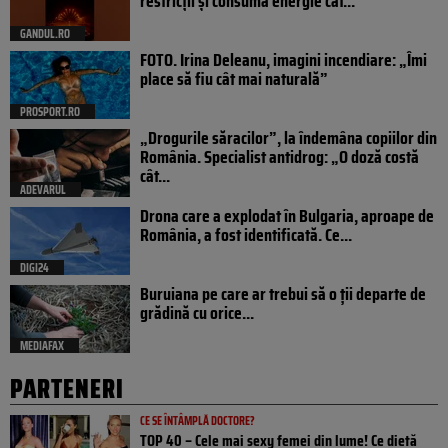
restricții și consumă energie cât...
GANDUL.RO
FOTO. Irina Deleanu, imagini incendiare: „Îmi
place să fiu cât mai naturală”
PROSPORT.RO
„Drogurile săracilor”, la îndemâna copiilor din
România. Specialist antidrog: „O doză costă
cât...
ADEVARUL
Drona care a explodat în Bulgaria, aproape de
România, a fost identificată. Ce...
DIGI24
Buruiana pe care ar trebui să o ții departe de
grădină cu orice...
MEDIAFAX
PARTENERI
CE SE ÎNTÂMPLĂ DOCTORE?
TOP 40 – Cele mai sexy femei din lume! Ce dietă