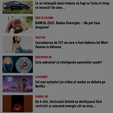
Ce se întâmplă dacă trebuie să fugi cu Tesla în timp
ce încarcă? Un atac...
RÂZI CU LACRIMI
BANCUL ZILEI. Badea Gheorghe: – Nu pot face
dragoste!
GO4IT.RO
Cascadoarea de 137 cm care a fost dublura lui Matt
Damon în Odiseea
DESCOPERA.RO
Este adevărat că inteligența oamenilor scade?
GO4GAMES
Cel mai așteptat joc video al anului va debuta pe
Netflix
GANDUL.RO
De 4 zile, festivalul Untold se desfășoară fără
restricții și consumă energie cât un oraș....