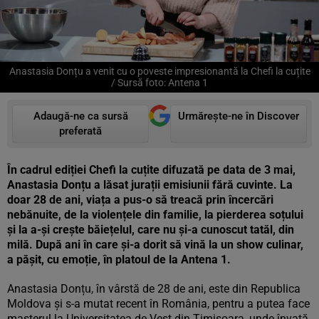
Anastasia Donțu a venit cu o poveste impresionantă la Chefi la cuțite
/ Sursă foto: Antena 1
Adaugă-ne ca sursă
Urmărește-ne în Discover
preferată
În cadrul ediției Chefi la cuțite difuzată pe data de 3 mai,
Anastasia Donțu a lăsat jurații emisiunii fără cuvinte. La
doar 28 de ani, viața a pus-o să treacă prin încercări
nebănuite, de la violențele din familie, la pierderea soțului
și la a-și crește băiețelul, care nu și-a cunoscut tatăl, din
milă. După ani în care și-a dorit să vină la un show culinar,
a pășit, cu emoție, în platoul de la Antena 1.
Anastasia Donțu, în vârstă de 28 de ani, este din Republica
Moldova și s-a mutat recent în România, pentru a putea face
masterul la Universitatea de Vest din Timișoara, unde învață