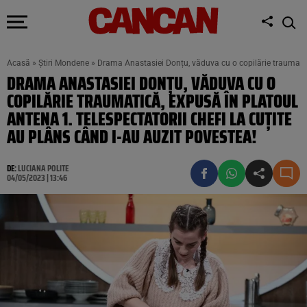
Acasă
»
Știri Mondene
»
Drama Anastasiei Donțu, văduva cu o copilărie traumatică,
DRAMA ANASTASIEI DONȚU, VĂDUVA CU O
COPILĂRIE TRAUMATICĂ, EXPUSĂ ÎN PLATOUL
ANTENA 1. TELESPECTATORII CHEFI LA CUȚITE
AU PLÂNS CÂND I-AU AUZIT POVESTEA!
DE:
LUCIANA POLITE
04/05/2023 | 13:46