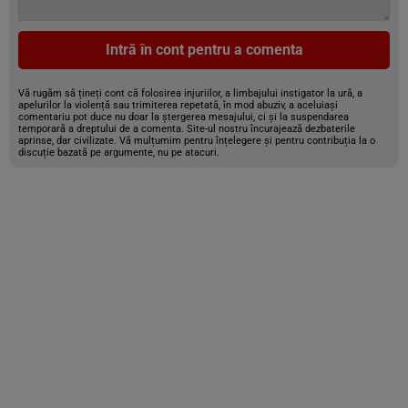
Intră în cont pentru a comenta
Vă rugăm să țineți cont că folosirea injuriilor, a limbajului instigator la ură, a
apelurilor la violență sau trimiterea repetată, în mod abuziv, a aceluiași
comentariu pot duce nu doar la ștergerea mesajului, ci și la suspendarea
temporară a dreptului de a comenta. Site-ul nostru încurajează dezbaterile
aprinse, dar civilizate. Vă mulțumim pentru înțelegere și pentru contribuția la o
discuție bazată pe argumente, nu pe atacuri.