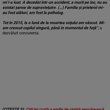
mi l-a luat. A decedat într-un accident, a murit pe loc, nu au
existat șanse de supraviețuire. (…) Familia și prietenii mi-
au fost alături, am fost la psiholog.
Tot în 2015, la o lună de la moartea soțului am născut. Mi-
am crescut copilul singură, până în momentul de față”
, a
dezvăluit concurenta.
(CITEȘTE ȘI:
Câți lei costă o porție de ciorbă pescărească