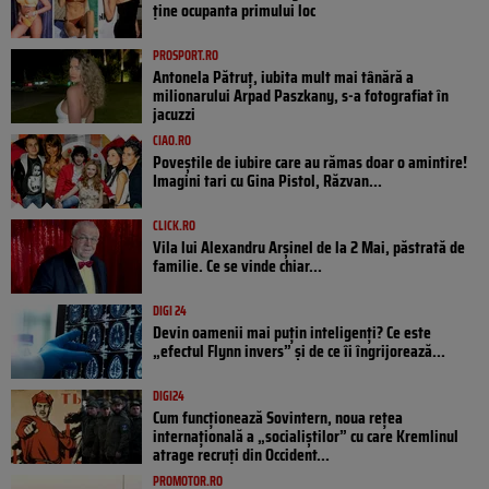
ține ocupanta primului loc
PROSPORT.RO
Antonela Pătruț, iubita mult mai tânără a
milionarului Arpad Paszkany, s-a fotografiat în
jacuzzi
CIAO.RO
Poveştile de iubire care au rămas doar o amintire!
Imagini tari cu Gina Pistol, Răzvan...
CLICK.RO
Vila lui Alexandru Arșinel de la 2 Mai, păstrată de
familie. Ce se vinde chiar...
DIGI 24
Devin oamenii mai puțin inteligenți? Ce este
„efectul Flynn invers” și de ce îi îngrijorează...
DIGI24
Cum funcționează Sovintern, noua rețea
internațională a „socialiștilor” cu care Kremlinul
atrage recruți din Occident...
PROMOTOR.RO