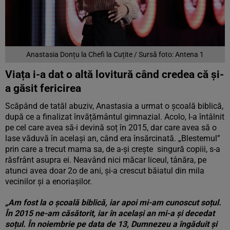
Anastasia Donțu la Chefi la Cuțite / Sursă foto: Antena 1
Viața i-a dat o altă lovitură când credea că și-
a găsit fericirea
Scăpând de tatăl abuziv, Anastasia a urmat o școală biblică,
după ce a finalizat învățământul gimnazial. Acolo, l-a întâlnit
pe cel care avea să-i devină soț în 2015, dar care avea să o
lase văduvă în același an, când era însărcinată. „Blestemul”
prin care a trecut mama sa, de a-și crește singură copiii, s-a
răsfrânt asupra ei. Neavând nici măcar liceul, tânăra, pe
atunci avea doar 2o de ani, și-a crescut băiatul din mila
vecinilor și a enoriașilor.
„Am fost la o școală biblică, iar apoi mi-am cunoscut soțul.
În 2015 ne-am căsătorit, iar în același an mi-a și decedat
soțul. În noiembrie pe data de 13, Dumnezeu a îngăduit și