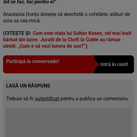
tot ce fac, fac pentru el”
Anastasia Donțu dorește să deschidă o cofetărie, alături de
sora sa cea mică.
(CITEȘTE ȘI:
Cum este viața lui Sultan Kosen, cel mai înalt
bărbat din lume. Jurații de la Chefi la Cuțite au rămas
uimiți: „Cum e să vezi lumea de sus?”
)
Participă la conversație!
Intră în cont!
LASĂ UN RĂSPUNS
Trebuie să fii
autentificat
pentru a publica un comentariu.