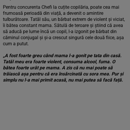
Pentru concurenta Chefi la cuțite copilăria, poate cea mai
frumoasă perioadă din viață, a devenit o amintire
tulburătoare. Tatăl său, un bărbat extrem de violent și viciat,
îi bătea constant mama. Sătulă de teroare și știind că avea
să aducă pe lume încă un copil, l-a izgonit pe bărbat din
căminul conjugal și și-a crescut singură cele două fiice, așa
cum a putut.
„A fost foarte greu când mama l-a gonit pe tata din casă.
Tatăl meu era foarte violent, consuma alcool, fuma. O
bătea foarte urât pe mama. A zis că nu mai poate să
trăiască așa pentru că era însărcinată cu sora mea. Pur și
simplu nu l-a mai primit acasă, nu mai putea să facă față.