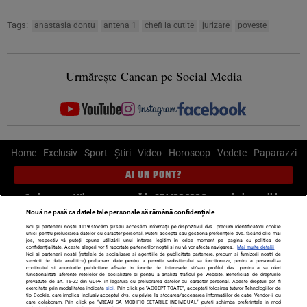
Tags:
anastasia dontu
antena 1
chefi la cutite
jurizare
poveste
Urmărește Cancan pe Social Media
Home
Exclusiv
Sport
Știri
Video
Horoscop
Vedete
Paparazzi
AI UN PONT?
Scrie-ne pe Whatsapp
, sună la 0741226226 sau trimite mail la
pont@cancan.ro
Nouă ne pasă ca datele tale personale să rămână confidențiale
Noi și partenerii noștri
1019
stocăm și/sau accesăm informații pe dispozitivul dvs., precum identificatorii cookie
unici pentru prelucrarea datelor cu caracter personal. Puteți accepta sau gestiona preferințele dvs. făcând clic mai
Știri interne
Știri externe
Politică
jos, respectiv vă puteți opune utilizării unui interes legitim în orice moment pe pagina cu politica de
confidențialitate. Aceste alegeri vor fi raportate partenerilor noștri și nu vă vor afecta navigarea.
Mai multe detalii
Noi si partenerii nostri (retelele de socializare si agentiile de publicitate partenere, precum si furnizorii nostri de
servicii de date analitice) prelucram date pentru a permite website-ului sa functioneze, pentru a personaliza
Ultimele stiri
Diete
Insula Iubirii
Dictionar de vise
LIFE STYLE
continutul si anunturile publicitare afisate in functie de interesele si/sau profilul dvs., pentru a va oferi
functionalitati aferente retelelor de socializare si pentru a analiza traficul pe website. Beneficiati de drepturile
Horoscop
prevazute de art. 15-22 din GDPR in legatura cu prelucrarea datelor cu caracter personal. Aceste drepturi pot fi
exercitate prin modalitatea indicata
aici
. Prin click pe “ACCEPT TOATE”, acceptati folosirea tuturor Tehnologiilor de
tip Cookie, care implica inclusiv acceptul dvs. cu privire la stocarea/accesarea informatiilor de catre Vendor-ii cu
Echipa editorială
Termeni si condiții
Politica de confidențialitate
care colaboram. Prin click pe “VREAU SA MODIFIC SETARILE INDIVIDUAL” puteti schimba preferintele in mod