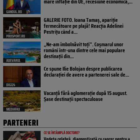
mare inflație din UE, recesiune economică,...
GANDUL.RO
GALERIE FOTO. Ioana Tamaş, apariție
fermecătoare pe plajă! Reacția Adelinei
Pestrițu când a...
PROSPORT.RO
„Ne-am îmbolnăvit toți”. Coșmarul unor
români într-una dintre cele mai populare
destinații din...
ADEVARUL
Ce spune Ilie Bolojan despre publicarea
declarației de avere a partenerei sale de...
DIGI24
Vacanță fără aglomerație după 15 august.
Șase destinații spectaculoase
MEDIAFAX
PARTENERI
CE SE ÎNTÂMPLĂ DOCTORE?
Vedeta celebră, diagnosticată cu cancer pentru a