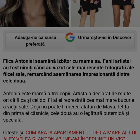
Adaugă-ne ca sursă
Urmărește-ne în Discover
preferată
Fiica Antoniei seamănă izbitor cu mama sa. Fanii artistei
au fost uimiți când au văzut cele mai recente fotografii ale
fiicei sale, remarcând asemănarea impresionantă dintre
cele două.
Antonia este mamă a trei copii. Artista a declarat de multe
ori că fiica și cei doi fii ai ei reprezintă cea mai mare bucurie
a vieții sale. Deși nu poate fi mereu alături de Maya, fetița
din prima ei căsnicie, cele două au o legătură puternică și
specială.
Citește și:
CUM ARATĂ APARTAMENTUL DE LA MARE AL LUI
ALEX VELEA ȘI ANTONIA? “NE-AM ÎNDEPLINIT UN VIS”