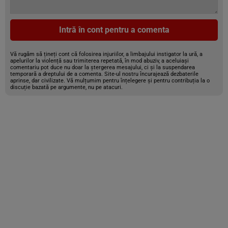
Intră în cont pentru a comenta
Vă rugăm să țineți cont că folosirea injuriilor, a limbajului instigator la ură, a
apelurilor la violență sau trimiterea repetată, în mod abuziv, a aceluiași
comentariu pot duce nu doar la ștergerea mesajului, ci și la suspendarea
temporară a dreptului de a comenta. Site-ul nostru încurajează dezbaterile
aprinse, dar civilizate. Vă mulțumim pentru înțelegere și pentru contribuția la o
discuție bazată pe argumente, nu pe atacuri.