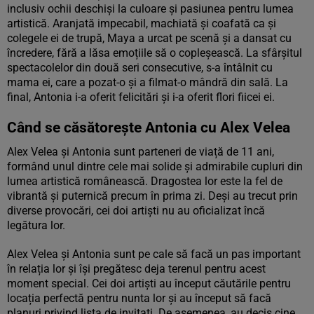
inclusiv ochii deschiși la culoare și pasiunea pentru lumea
artistică. Aranjată impecabil, machiată și coafată ca și
colegele ei de trupă, Maya a urcat pe scenă și a dansat cu
încredere, fără a lăsa emoțiile să o copleșească. La sfârșitul
spectacolelor din două seri consecutive, s-a întâlnit cu
mama ei, care a pozat-o și a filmat-o mândră din sală. La
final, Antonia i-a oferit felicitări și i-a oferit flori fiicei ei.
Când se căsătorește Antonia cu Alex Velea
Alex Velea și Antonia sunt parteneri de viață de 11 ani,
formând unul dintre cele mai solide și admirabile cupluri din
lumea artistică românească. Dragostea lor este la fel de
vibrantă și puternică precum în prima zi. Deși au trecut prin
diverse provocări, cei doi artiști nu au oficializat încă
legătura lor.
Alex Velea și Antonia sunt pe cale să facă un pas important
în relația lor și își pregătesc deja terenul pentru acest
moment special. Cei doi artiști au început căutările pentru
locația perfectă pentru nunta lor și au început să facă
planuri privind lista de invitați. De asemenea, au decis cine