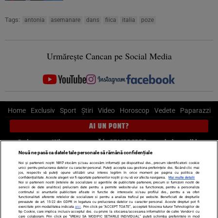
Tags:
antonia
asemanare
dans
fiica
italia
poze
Urmărește Cancan pe Social Media
Home
Exclusiv
Sport
Știri
Video
Horoscop
Vedete
Paparazzi
AI UN PONT?
Scrie-ne pe Whatsapp
, sună la 0741226226 sau trimite mail la
pont@cancan.ro
Nouă ne pasă ca datele tale personale să rămână confidențiale
Noi și partenerii noștri
1017
stocăm și/sau accesăm informații pe dispozitivul dvs., precum identificatorii cookie
unici pentru prelucrarea datelor cu caracter personal. Puteți accepta sau gestiona preferințele dvs. făcând clic mai
Știri interne
Știri externe
Politică
jos, respectiv vă puteți opune utilizării unui interes legitim în orice moment pe pagina cu politica de
confidențialitate. Aceste alegeri vor fi raportate partenerilor noștri și nu vă vor afecta navigarea.
Mai multe detalii
Noi si partenerii nostri (retelele de socializare si agentiile de publicitate partenere, precum si furnizorii nostri de
servicii de date analitice) prelucram date pentru a permite website-ului sa functioneze, pentru a personaliza
Ultimele stiri
Diete
Insula Iubirii
Dictionar de vise
LIFE STYLE
continutul si anunturile publicitare afisate in functie de interesele si/sau profilul dvs., pentru a va oferi
functionalitati aferente retelelor de socializare si pentru a analiza traficul pe website. Beneficiati de drepturile
Horoscop
prevazute de art. 15-22 din GDPR in legatura cu prelucrarea datelor cu caracter personal. Aceste drepturi pot fi
exercitate prin modalitatea indicata
aici
. Prin click pe “ACCEPT TOATE”, acceptati folosirea tuturor Tehnologiilor de
tip Cookie, care implica inclusiv acceptul dvs. cu privire la stocarea/accesarea informatiilor de catre Vendor-ii cu
Echipa editorială
Termeni si condiții
Politica de confidențialitate
care colaboram. Prin click pe “VREAU SA MODIFIC SETARILE INDIVIDUAL” puteti schimba preferintele in mod