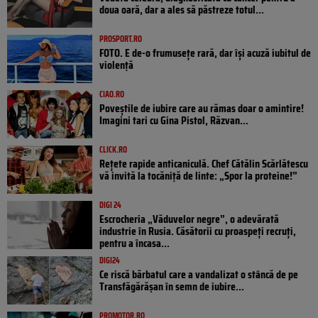
doua oară, dar a ales să păstreze totul...
PROSPORT.RO
FOTO. E de-o frumusețe rară, dar își acuză iubitul de
violență
CIAO.RO
Poveştile de iubire care au rămas doar o amintire!
Imagini tari cu Gina Pistol, Răzvan...
CLICK.RO
Rețete rapide anticaniculă. Chef Cătălin Scărlătescu
vă invită la tocăniță de linte: „Spor la proteine!”
DIGI 24
Escrocheria „Văduvelor negre”, o adevărată
industrie în Rusia. Căsătorii cu proaspeți recruți,
pentru a încasa...
DIGI24
Ce riscă bărbatul care a vandalizat o stâncă de pe
Transfăgărășan în semn de iubire...
PROMOTOR.RO