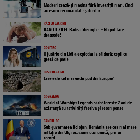
Modernizează-ți mașina fără investiții mari. Cinci
accesorii recomandate șoferilor
RÂZI CU LACRIMI
BANCUL ZILEI. Badea Gheorghe: – Nu pot face
dragoste!
GO4IT.RO
O jucărie din Lidl a explodat la căldură: copil cu
grefă de piele
DESCOPERA.RO
Care este cel mai vechi pod din Europa?
GO4GAMES
World of Warships Legends sărbătorește 7 ani de
existență cu activități festive și recompense
GANDUL.RO
Sub guvernarea Bolojan, România are cea mai mare
inflație din UE, recesiune economică, prețuri
record...