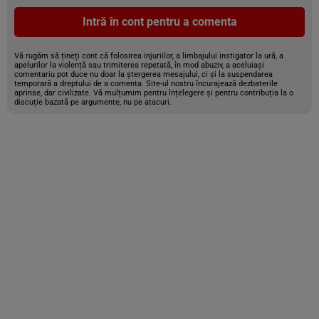
Intră în cont pentru a comenta
Vă rugăm să țineți cont că folosirea injuriilor, a limbajului instigator la ură, a
apelurilor la violență sau trimiterea repetată, în mod abuziv, a aceluiași
comentariu pot duce nu doar la ștergerea mesajului, ci și la suspendarea
temporară a dreptului de a comenta. Site-ul nostru încurajează dezbaterile
aprinse, dar civilizate. Vă mulțumim pentru înțelegere și pentru contribuția la o
discuție bazată pe argumente, nu pe atacuri.