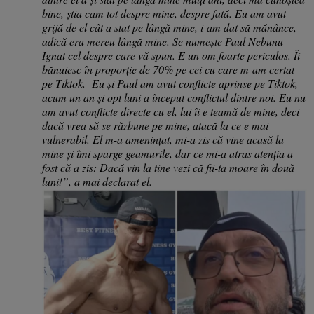
bine, știa cam tot despre mine, despre fată. Eu am avut
grijă de el cât a stat pe lângă mine, i-am dat să mănânce,
adică era mereu lângă mine. Se numește Paul Nebunu
Ignat cel despre care vă spun. E un om foarte periculos. Îi
bănuiesc în proporție de 70% pe cei cu care m-am certat
pe Tiktok. Eu și Paul am avut conflicte aprinse pe Tiktok,
acum un an și opt luni a început conflictul dintre noi. Eu nu
am avut conflicte directe cu el, lui îi e teamă de mine, deci
dacă vrea să se răzbune pe mine, atacă la ce e mai
vulnerabil. El m-a amenințat, mi-a zis că vine acasă la
mine și îmi sparge geamurile, dar ce mi-a atras atenția a
fost că a zis: Dacă vin la tine vezi că fii-ta moare în două
luni!”, a mai declarat el.