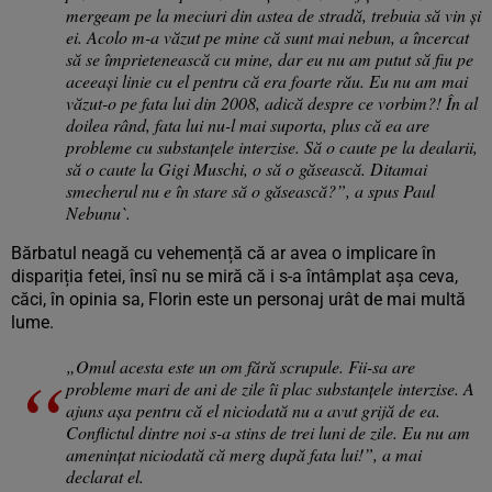
mergeam pe la meciuri din astea de stradă, trebuia să vin și
ei. Acolo m-a văzut pe mine că sunt mai nebun, a încercat
să se împrietenească cu mine, dar eu nu am putut să fiu pe
aceeași linie cu el pentru că era foarte rău. Eu nu am mai
văzut-o pe fata lui din 2008, adică despre ce vorbim?! În al
doilea rând, fata lui nu-l mai suporta, plus că ea are
probleme cu substanțele interzise. Să o caute pe la dealarii,
să o caute la Gigi Muschi, o să o găsească. Ditamai
smecherul nu e în stare să o găsească?”, a spus Paul
Nebunu`.
Bărbatul neagă cu vehemență că ar avea o implicare în
dispariția fetei, însî nu se miră că i s-a întâmplat așa ceva,
căci, în opinia sa, Florin este un personaj urât de mai multă
lume.
„Omul acesta este un om fără scrupule. Fii-sa are
probleme mari de ani de zile îi plac substanțele interzise. A
ajuns așa pentru că el niciodată nu a avut grijă de ea.
Conflictul dintre noi s-a stins de trei luni de zile. Eu nu am
amenințat niciodată că merg după fata lui!”, a mai
declarat el.