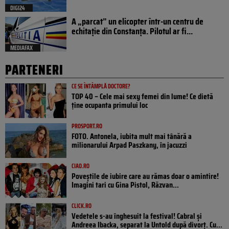
DIGI24
A „parcat” un elicopter într-un centru de
echitație din Constanța. Pilotul ar fi...
MEDIAFAX
PARTENERI
CE SE ÎNTÂMPLĂ DOCTORE?
TOP 40 – Cele mai sexy femei din lume! Ce dietă
ține ocupanta primului loc
PROSPORT.RO
FOTO. Antonela, iubita mult mai tânără a
milionarului Arpad Paszkany, în jacuzzi
CIAO.RO
Poveştile de iubire care au rămas doar o amintire!
Imagini tari cu Gina Pistol, Răzvan...
CLICK.RO
Vedetele s-au înghesuit la festival! Cabral și
Andreea Ibacka, separat la Untold după divorț. Cu...