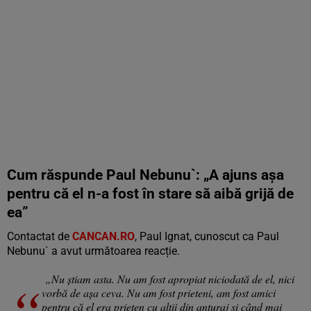
Cum răspunde Paul Nebunu`: „A ajuns așa
pentru că el n-a fost în stare să aibă grijă de
ea”
Contactat de
CANCAN.RO
, Paul Ignat, cunoscut ca Paul
Nebunu` a avut următoarea reacție.
„Nu știam asta. Nu am fost apropiat niciodată de el, nici
vorbă de așa ceva. Nu am fost prieteni, am fost amici
pentru că el era prieten cu alții din anturaj și când mai