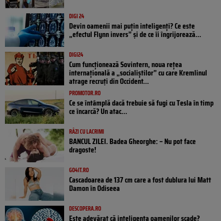
DIGI 24
Devin oamenii mai puțin inteligenți? Ce este
„efectul Flynn invers” și de ce îi îngrijorează...
DIGI24
Cum funcționează Sovintern, noua rețea
internațională a „socialiștilor” cu care Kremlinul
atrage recruți din Occident...
PROMOTOR.RO
Ce se întâmplă dacă trebuie să fugi cu Tesla în timp
ce încarcă? Un atac...
RÂZI CU LACRIMI
BANCUL ZILEI. Badea Gheorghe: – Nu pot face
dragoste!
GO4IT.RO
Cascadoarea de 137 cm care a fost dublura lui Matt
Damon în Odiseea
DESCOPERA.RO
Este adevărat că inteligența oamenilor scade?