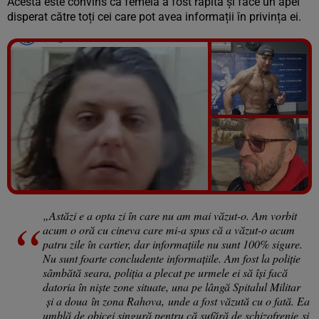
Acesta este convins că femeia a fost răpită și face un apel
disperat către toți cei care pot avea informații în privința ei.
Vezi galeria foto
5 poze
„Astăzi e a opta zi în care nu am mai văzut-o. Am vorbit
acum o oră cu cineva care mi-a spus că a văzut-o acum
patru zile în cartier, dar informațiile nu sunt 100% sigure.
Nu sunt foarte concludente informațiile. Am fost la poliție
sâmbătă seara, poliția a plecat pe urmele ei să își facă
datoria
în niște zone
situate, u
na pe lângă Spitalul Militar
și a doua
în zona Rahova,
unde a fost văzută cu o fată.
Ea
umblă de obicei singură
pentru că sufără de schizofrenie
și