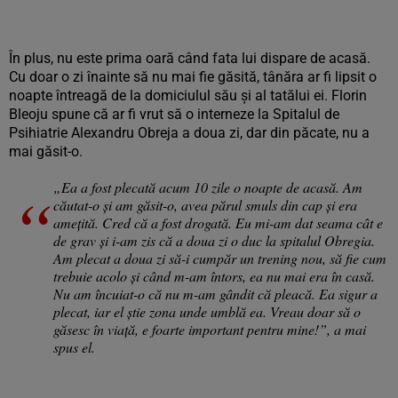
În plus, nu este prima oară când fata lui dispare de acasă.
Cu doar o zi înainte să nu mai fie găsită, tânăra ar fi lipsit o
noapte întreagă de la domiciulul său și al tatălui ei. Florin
Bleoju spune că ar fi vrut să o interneze la Spitalul de
Psihiatrie Alexandru Obreja a doua zi, dar din păcate, nu a
mai găsit-o.
„Ea a fost plecată acum 10 zile o noapte de acasă. Am
căutat-o și am găsit-o, avea părul smuls din cap și era
amețită. Cred că a fost drogată. Eu mi-am dat seama cât e
de grav și i-am zis că a doua zi o duc la spitalul Obregia.
Am plecat a doua zi să-i cumpăr un trening nou, să fie cum
trebuie acolo și când m-am întors, ea nu mai era în casă.
Nu am încuiat-o că nu m-am gândit că pleacă. Ea sigur a
plecat, iar el știe zona unde umblă ea. Vreau doar să o
găsesc în viață, e foarte important pentru mine!”, a mai
spus el.