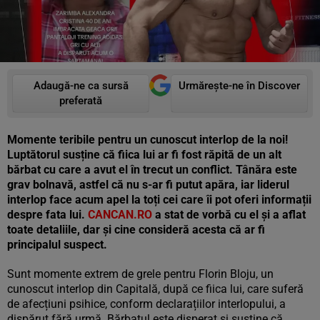
Adaugă-ne ca sursă
Urmărește-ne în Discover
preferată
Momente teribile pentru un cunoscut interlop de la noi!
Luptătorul susține că fiica lui ar fi fost răpită de un alt
bărbat cu care a avut el în trecut un conflict. Tânăra este
grav bolnavă, astfel că nu s-ar fi putut apăra, iar liderul
interlop face acum apel la toți cei care îi pot oferi informații
despre fata lui.
CANCAN.RO
a stat de vorbă cu el și a aflat
toate detaliile, dar și cine consideră acesta că ar fi
principalul suspect.
Sunt momente extrem de grele pentru Florin Bloju, un
cunoscut interlop din Capitală, după ce fiica lui, care suferă
de afecțiuni psihice, conform declarațiilor interlopului, a
dispărut fără urmă. Bărbatul este disperat și susține că