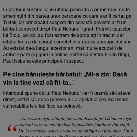
Luptătorul susține că în ultima perioadă a primit mai multe
amenințări din partea unor persoane cu care s-ar fi certat pe
Tiktok, iar principalul suspect din această poveste ar fi un
bărbat cunoscut drept Paul Nebunu` Ignat. Potrivit spuselor
lui Bloju, cei doi au fost extrem de apropiați în trecut, dar
relația lor s-a deteriorat complet în urmă cu aproape doi ani.
Au existat de-a lungul acestor ani mai multe acuzații de
ambele părți și jigniri în online, astfel că pentru Florin Bloju,
Paul Nebunu este principalul suspect.
Pe cine bănuiește bărbatul: „Mi-a zis: Dacă
vin la tine vezi că fii-ta…”
Interlopul spune că lui Paul Nebunu` i-ar fi teamă să-l atace
direct, astfel că, după părerea lui, a apelat la cea mai mare
vulnerabilitate a lui: fiica sa bolnavă.
„Au existat niște situații, am avut discuții pe Tiktok cu niște
oameni care au stat închiși la pușcărie jumătate din viață.
De la certurile astea, m-au tot amenințat cu fata mea. Unul
dintre ei a și stat pe lângă mine mulți ani, deci mă cunoștea