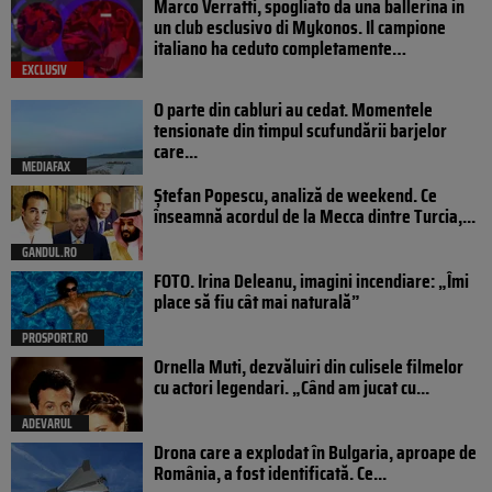
Marco Verratti, spogliato da una ballerina in
un club esclusivo di Mykonos. Il campione
italiano ha ceduto completamente…
EXCLUSIV
O parte din cabluri au cedat. Momentele
tensionate din timpul scufundării barjelor
care...
MEDIAFAX
Ștefan Popescu, analiză de weekend. Ce
înseamnă acordul de la Mecca dintre Turcia,...
GANDUL.RO
FOTO. Irina Deleanu, imagini incendiare: „Îmi
place să fiu cât mai naturală”
PROSPORT.RO
Ornella Muti, dezvăluiri din culisele filmelor
cu actori legendari. „Când am jucat cu...
ADEVARUL
Drona care a explodat în Bulgaria, aproape de
România, a fost identificată. Ce...