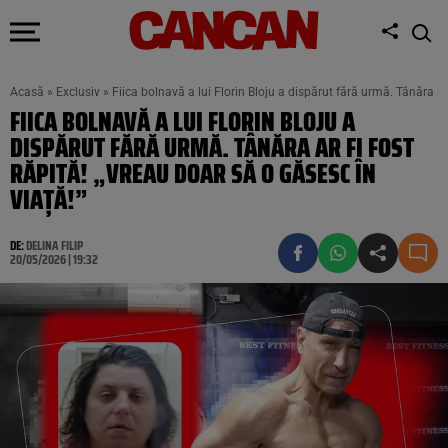
Acasă
»
Exclusiv
»
Fiica bolnavă a lui Florin Bloju a dispărut fără urmă. Tânăra ar 
FIICA BOLNAVĂ A LUI FLORIN BLOJU A
DISPĂRUT FĂRĂ URMĂ. TÂNĂRA AR FI FOST
RĂPITĂ! „VREAU DOAR SĂ O GĂSESC ÎN
VIAȚĂ!”
DE:
DELINA FILIP
20/05/2026 | 19:32