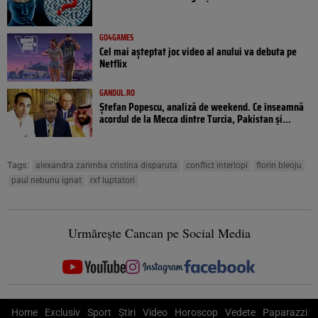
GO4GAMES
Cel mai așteptat joc video al anului va debuta pe
Netflix
GANDUL.RO
Ștefan Popescu, analiză de weekend. Ce înseamnă
acordul de la Mecca dintre Turcia, Pakistan şi...
Tags:
alexandra zarimba cristina disparuta
conflict interlopi
florin bleoju
paul nebunu ignat
rxf luptatori
Urmărește Cancan pe Social Media
Home
Exclusiv
Sport
Știri
Video
Horoscop
Vedete
Paparazzi