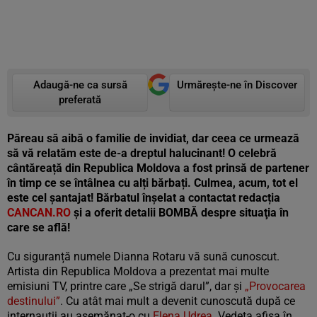
Adaugă-ne ca sursă
Urmărește-ne în Discover
preferată
Păreau să aibă o familie de invidiat, dar ceea ce urmează
să vă relatăm este de-a dreptul halucinant! O celebră
cântăreață din Republica Moldova a fost prinsă de partener
în timp ce se întâlnea cu alți bărbați. Culmea, acum, tot el
este cel șantajat! Bărbatul înșelat a contactat redacția
CANCAN.RO
și a oferit detalii BOMBĂ despre situaţia în
care se află!
Cu siguranță numele Dianna Rotaru vă sună cunoscut.
Artista din Republica Moldova a prezentat mai multe
emisiuni TV, printre care „Se strigă darul”, dar și
„Provocarea
destinului”
. Cu atât mai mult a devenit cunoscută după ce
internauții au asemănat-o cu
Elena Udrea
. Vedeta afișa în