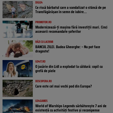
DIGI24
Ce riscă bărbatul care a vandalizat o stâncă de pe
Transfăgărășan în semn de iubire...
PROMOTOR.RO
Modernizează-ți mașina fără investiții mari. Cinci
accesorii recomandate șoferilor
RÂZI CU LACRIMI
BANCUL ZILEI. Badea Gheorghe: – Nu pot face
dragoste!
GO4IT.RO
O jucărie din Lidl a explodat la căldură: copil cu
grefă de piele
DESCOPERA.RO
Care este cel mai vechi pod din Europa?
GO4GAMES
World of Warships Legends sărbătorește 7 ani de
existență cu activități festive și recompense