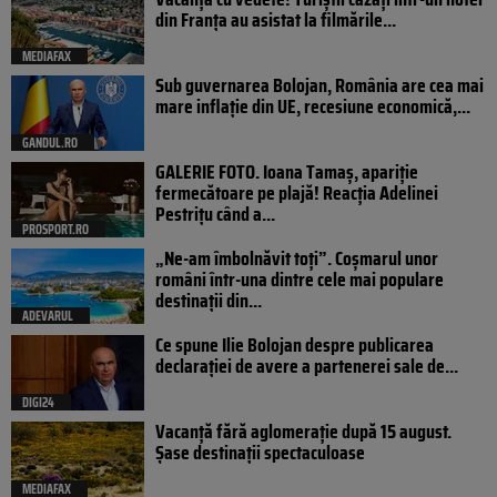
din Franța au asistat la filmările...
MEDIAFAX
Sub guvernarea Bolojan, România are cea mai
mare inflație din UE, recesiune economică,...
GANDUL.RO
GALERIE FOTO. Ioana Tamaş, apariție
fermecătoare pe plajă! Reacția Adelinei
Pestrițu când a...
PROSPORT.RO
„Ne-am îmbolnăvit toți”. Coșmarul unor
români într-una dintre cele mai populare
destinații din...
ADEVARUL
Ce spune Ilie Bolojan despre publicarea
declarației de avere a partenerei sale de...
DIGI24
Vacanță fără aglomerație după 15 august.
Șase destinații spectaculoase
MEDIAFAX