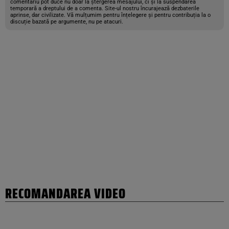
comentariu pot duce nu doar la ștergerea mesajului, ci și la suspendarea
temporară a dreptului de a comenta. Site-ul nostru încurajează dezbaterile
aprinse, dar civilizate. Vă mulțumim pentru înțelegere și pentru contribuția la o
discuție bazată pe argumente, nu pe atacuri.
RECOMANDAREA VIDEO