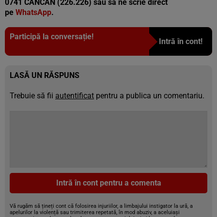
0741 CANCAN (226.226) sau să ne scrie direct
pe
WhatsApp
.
Participă la conversație!
Intră în cont!
LASĂ UN RĂSPUNS
Trebuie să fii
autentificat
pentru a publica un comentariu.
Intră în cont pentru a comenta
Vă rugăm să țineți cont că folosirea injuriilor, a limbajului instigator la ură, a
apelurilor la violență sau trimiterea repetată, în mod abuziv, a aceluiași