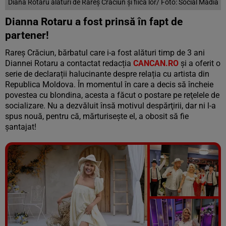
Diana Rotaru alături de Rareș Crăciun și fiica lor/ Foto: Social Madia
Dianna Rotaru a fost prinsă în fapt de
partener!
Rareș Crăciun, bărbatul care i-a fost alături timp de 3 ani
Diannei Rotaru a contactat redacția
CANCAN.RO
și a oferit o
serie de declarații halucinante despre relația cu artista din
Republica Moldova. În momentul în care a decis să încheie
povestea cu blondina, acesta a făcut o postare pe reţelele de
socializare. Nu a dezvăluit însă motivul despărţirii, dar ni l-a
spus nouă, pentru că, mărturisește el, a obosit să fie
șantajat!