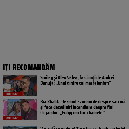
IȚI RECOMANDĂM
Smiley și Alex Velea, fascinați de Andrei
Bănuță: „Unul dintre cei mai talentați”
EXCLUSIV
Bia Khalifa dezminte zvonurile despre sarcină
și face dezvăluiri incendiare despre fiul
Clejanilor: „Fulgy îmi fura hainele”
EXCLUSIV
Vacanță cu vedete! Turiștii cazați într-un hotel