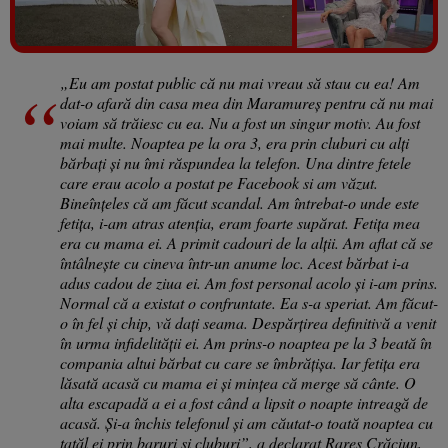
Vezi galeria foto
7 poze
„Eu am postat public că nu mai vreau să stau cu ea! Am
dat-o afară din casa mea din Maramureș pentru că nu mai
voiam să trăiesc cu ea. Nu a fost un singur motiv. Au fost
mai multe. Noaptea pe la ora 3, era prin cluburi cu alți
bărbați și nu îmi răspundea la telefon. Una dintre fetele
care erau acolo a postat pe Facebook si am văzut.
Bineînțeles că am făcut scandal. Am întrebat-o unde este
fetița, i-am atras atenția, eram foarte supărat. Fetița mea
era cu mama ei. A primit cadouri de la alții. Am aflat că se
întâlnește cu cineva într-un anume loc. Acest bărbat i-a
adus cadou de ziua ei. Am fost personal acolo și i-am prins.
Normal că a existat o confruntate. Ea s-a speriat. Am făcut-
o în fel și chip, vă dați seama. Despărțirea definitivă a venit
în urma infidelității ei. Am prins-o noaptea pe la 3 beată în
compania altui bărbat cu care se îmbrățișa. Iar fetița era
lăsată acasă cu mama ei și mințea că merge să cânte. O
alta escapadă a ei a fost când a lipsit o noapte intreagă de
acasă. Și-a închis telefonul și am căutat-o toată noaptea cu
tatăl ei prin baruri și cluburi”, a declarat Rareș Crăciun,