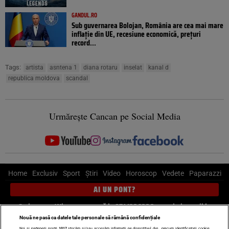
GANDUL.RO
Sub guvernarea Bolojan, România are cea mai mare
inflație din UE, recesiune economică, prețuri
record...
Tags:
artista
asntena 1
diana rotaru
inselat
kanal d
republica moldova
scandal
Urmărește Cancan pe Social Media
Home
Exclusiv
Sport
Știri
Video
Horoscop
Vedete
Paparazzi
AI UN PONT?
Scrie-ne pe Whatsapp
, sună la 0741226226 sau trimite mail la
pont@cancan.ro
Nouă ne pasă ca datele tale personale să rămână confidențiale
Noi și partenerii noștri
1017
stocăm și/sau accesăm informații pe dispozitivul dvs., precum identificatorii cookie