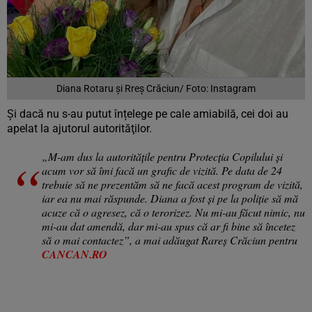
Diana Rotaru și Rreș Crăciun/ Foto: Instagram
Și dacă nu s-au putut înțelege pe cale amiabilă, cei doi au
apelat la ajutorul autorităţilor.
„M-am dus la autoritățile pentru Protecția Copilului și
acum vor să îmi facă un grafic de vizită. Pe data de 24
trebuie să ne prezentăm să ne facă acest program de vizită,
iar ea nu mai răspunde. Diana a fost și pe la poliție să mă
acuze că o agresez, că o terorizez. Nu mi-au făcut nimic, nu
mi-au dat amendă, dar mi-au spus că ar fi bine să încetez
să o mai contactez”, a mai adăugat Rareș Crăciun pentru
CANCAN.RO