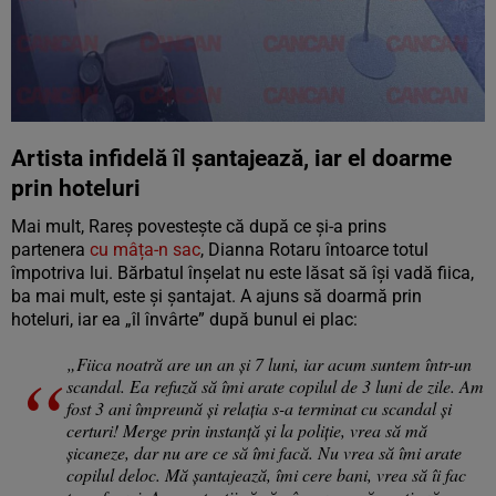
Artista infidelă îl șantajează, iar el doarme
prin hoteluri
Mai mult, Rareş povesteşte că după ce şi-a prins
partenera
cu mâța-n sac
, Dianna Rotaru întoarce totul
împotriva lui. Bărbatul înșelat nu este lăsat să își vadă fiica,
ba mai mult, este și șantajat. A ajuns să doarmă prin
hoteluri, iar ea „îl învârte” după bunul ei plac:
„Fiica noatră are un an și 7 luni, iar acum suntem într-un
scandal. Ea refuză să îmi arate copilul de 3 luni de zile. Am
fost 3 ani împreună și relația s-a terminat cu scandal și
certuri! Merge prin instanță și la poliție, vrea să mă
șicaneze, dar nu are ce să îmi facă. Nu vrea să îmi arate
copilul deloc. Mă șantajează, îmi cere bani, vrea să îi fac