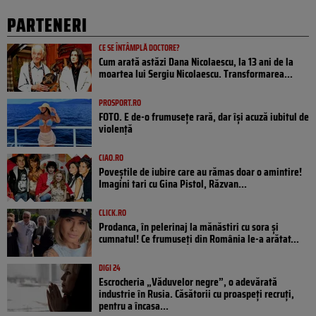
PARTENERI
CE SE ÎNTÂMPLĂ DOCTORE?
Cum arată astăzi Dana Nicolaescu, la 13 ani de la
moartea lui Sergiu Nicolaescu. Transformarea...
PROSPORT.RO
FOTO. E de-o frumusețe rară, dar își acuză iubitul de
violență
CIAO.RO
Poveştile de iubire care au rămas doar o amintire!
Imagini tari cu Gina Pistol, Răzvan...
CLICK.RO
Prodanca, în pelerinaj la mănăstiri cu sora și
cumnatul! Ce frumuseți din România le-a arătat...
DIGI 24
Escrocheria „Văduvelor negre”, o adevărată
industrie în Rusia. Căsătorii cu proaspeți recruți,
pentru a încasa...