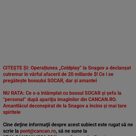
CITEȘTE ȘI:
Operațiunea „Coldplay” la Snagov a declanșat
cutremur în vârful afacerii de 20 miliarde $! Ce i se
pregăteşte bossului SOCAR, dar şi amantei
NU RATA:
Ce s-a întâmplat cu bossul SOCAR şi şefa la
“personal” după apariţia imaginilor din CANCAN.RO.
Amantlâcul deconspirat de la Snagov a încins şi mai tare
spiritele
Cine deţine informaţii despre acest subiect este rugat să ne
scrie la
pont@cancan.ro
, să ne sune la