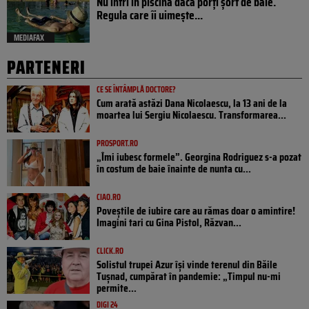
Nu intri în piscină dacă porți șort de baie.
Regula care îi uimește...
MEDIAFAX
PARTENERI
CE SE ÎNTÂMPLĂ DOCTORE?
Cum arată astăzi Dana Nicolaescu, la 13 ani de la
moartea lui Sergiu Nicolaescu. Transformarea...
PROSPORT.RO
„Îmi iubesc formele”. Georgina Rodriguez s-a pozat
în costum de baie înainte de nunta cu...
CIAO.RO
Poveştile de iubire care au rămas doar o amintire!
Imagini tari cu Gina Pistol, Răzvan...
CLICK.RO
Solistul trupei Azur își vinde terenul din Băile
Tușnad, cumpărat în pandemie: „Timpul nu-mi
permite...
DIGI 24