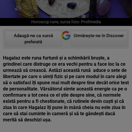
Horoscop rune, sursa foto- Profimedia
Adaugă-ne ca sursă
Urmărește-ne în Discover
preferată
Hagalaz este runa furtunii și a schimbării bruște, a
grindinei care distruge ce era vechi pentru a face loc la ce
urmează să crească. Astăzi această rună aduce o sete de
libertate pe care o simți fizic și pe care modul în care alegi
să o satisfaci îți spune mai mult despre tine decât orice test
de personalitate. Vărsătorul simte această energie ca pe o
confirmare a tot ceea ce el știe despre sine, că normele
există pentru a fi chestionate, că rutinele devin cuști și că
ziua în care Hagalaz îți pune în mână cheia nu este ziua în
care să stai cuminte în cameră și să te gândești dacă
merită să deschizi ușa.