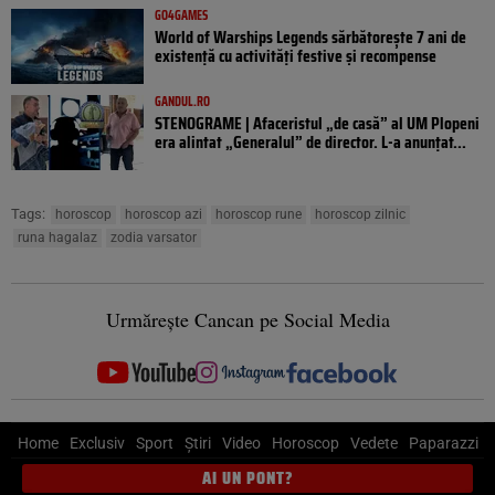
GO4GAMES
World of Warships Legends sărbătorește 7 ani de
existență cu activități festive și recompense
GANDUL.RO
STENOGRAME | Afaceristul „de casă” al UM Plopeni
era alintat „Generalul” de director. L-a anunțat...
Tags:
horoscop
horoscop azi
horoscop rune
horoscop zilnic
runa hagalaz
zodia varsator
Urmărește Cancan pe Social Media
Home
Exclusiv
Sport
Știri
Video
Horoscop
Vedete
Paparazzi
AI UN PONT?