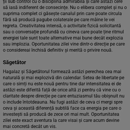
ții sub control cu o disciplină admirabilă și care astăzi cere
să iasă indiferent de consecințe. Nu o elibera complet și nu o
suprima complet ci găsește canalul prin care poate circula
fără să producă pagube colaterale pe care mâine le vei
regreta. Creativitatea intensă, o activitate fizică solicitantă
sau o conversație profundă cu cineva care poate ține ritmul
energiei tale sunt toate alternative mai bune decât explozia
sau implozia. Oportunitatea zilei vine dintr-o direcție pe care
o considereai închisă definitiv și merită o privire nouă.
Săgetător
Hagalaz și Săgetătorul formează astăzi perechea cea mai
naturală și mai explozivă din calendar. Setea de libertate pe
care o simți nu este nouă pentru tine dar intensitatea ei de
astăzi este diferită față de orice altă zi pentru că vine cu o
claritate despre direcție pe care entuziasmul tău obișnuit nu
o include întotdeauna. Nu fugi astăzi de ceva ci mergi spre
ceva și această diferență subtilă face ca energia pe care o
investești să producă de zece ori mai mult. Oportunitatea
zilei este exact aventura la care visai și care acum devine
mai concretă decât un vis.