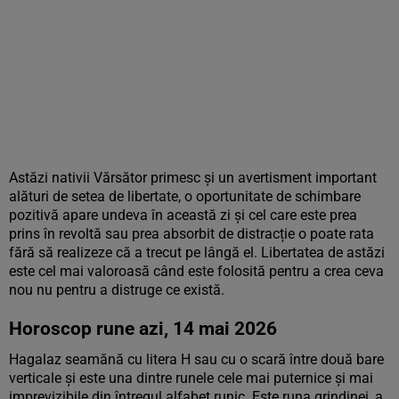
Astăzi nativii Vărsător primesc și un avertisment important
alături de setea de libertate, o oportunitate de schimbare
pozitivă apare undeva în această zi și cel care este prea
prins în revoltă sau prea absorbit de distracție o poate rata
fără să realizeze că a trecut pe lângă el. Libertatea de astăzi
este cel mai valoroasă când este folosită pentru a crea ceva
nou nu pentru a distruge ce există.
Horoscop rune azi, 14 mai 2026
Hagalaz seamănă cu litera H sau cu o scară între două bare
verticale și este una dintre runele cele mai puternice și mai
imprevizibile din întregul alfabet runic. Este runa grindinei, a