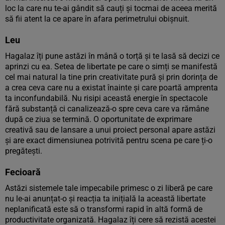
loc la care nu te-ai gândit să cauți și tocmai de aceea merită
să fii atent la ce apare în afara perimetrului obișnuit.
Leu
Hagalaz îți pune astăzi în mână o torță și te lasă să decizi ce
aprinzi cu ea. Setea de libertate pe care o simți se manifestă
cel mai natural la tine prin creativitate pură și prin dorința de
a crea ceva care nu a existat înainte și care poartă amprenta
ta inconfundabilă. Nu risipi această energie în spectacole
fără substanță ci canalizează-o spre ceva care va rămâne
după ce ziua se termină. O oportunitate de exprimare
creativă sau de lansare a unui proiect personal apare astăzi
și are exact dimensiunea potrivită pentru scena pe care ți-o
pregătești.
Fecioară
Astăzi sistemele tale impecabile primesc o zi liberă pe care
nu le-ai anunțat-o și reacția ta inițială la această libertate
neplanificată este să o transformi rapid în altă formă de
productivitate organizată. Hagalaz îți cere să rezistă acestei