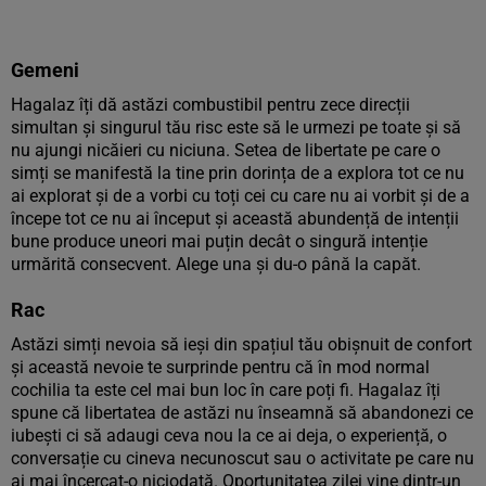
Gemeni
Hagalaz îți dă astăzi combustibil pentru zece direcții
simultan și singurul tău risc este să le urmezi pe toate și să
nu ajungi nicăieri cu niciuna. Setea de libertate pe care o
simți se manifestă la tine prin dorința de a explora tot ce nu
ai explorat și de a vorbi cu toți cei cu care nu ai vorbit și de a
începe tot ce nu ai început și această abundență de intenții
bune produce uneori mai puțin decât o singură intenție
urmărită consecvent. Alege una și du-o până la capăt.
Rac
Astăzi simți nevoia să ieși din spațiul tău obișnuit de confort
și această nevoie te surprinde pentru că în mod normal
cochilia ta este cel mai bun loc în care poți fi. Hagalaz îți
spune că libertatea de astăzi nu înseamnă să abandonezi ce
iubești ci să adaugi ceva nou la ce ai deja, o experiență, o
conversație cu cineva necunoscut sau o activitate pe care nu
ai mai încercat-o niciodată. Oportunitatea zilei vine dintr-un