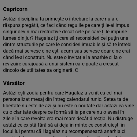
Capricorn
Astăzi disciplina ta primește o întrebare la care nu are
răspuns pregătit, ce faci când regulile pe care ți le-ai impus
singur devin mai restrictive decât cele pe care ți le impune
lumea din jur? Hagalaz îți cere să reconsideri cel puțin una
dintre structurile pe care le consideri imuabile și să te întrebi
dacă mai servesc cine ești acum sau servesc doar cine erai
când le-ai construit. Nu este o invitație la anarhie ci la o
revizuire curajoasă a unui sistem care poate a crescut
dincolo de utilitatea sa originară. C
Vărsător
Astăzi ești zodia pentru care Hagalaz a venit cu cel mai
personalizat mesaj din întreg calendarul runic. Setea ta de
libertate nu este de azi și nu este o noutate dar astăzi ea vine
cu o claritate despre ce formă să ia pe care nu o aveai în
zilele în care revolta era mai mare decât direcția. Nu distruge
astăzi ce există fără să ai deja în minte ce construiești în
locul lui pentru că Hagalaz nu recompensează anarhia ci