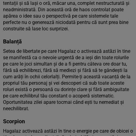
tentații și să lași o oră, măcar una, complet nestructurată și
neadministrată. Din această oră de haos controlat poate
apărea o idee sau o perspectivă pe care sistemele tale
perfecte nu o generează niciodată pentru că sunt prea bine
construite să lase loc surprizei.
Balanță
Setea de libertate pe care Hagalaz o activează astăzi în tine
se manifestă ca o nevoie urgentă de a ieși din toate rolurile
pe care le joci simultan și de a fi pentru câteva ore doar tu,
fără să echilibrezi, fără să mediezi și fără să te gândești la
cum arăți în ochii celorlalți. Permite-ți această vacanță de la
propriul tău personaj și vei descoperi că sub toate aceste
roluri există o persoană cu dorințe clare și fără ambiguitate
pe care echilibrul tău constant o acoperă sistematic.
Oportunitatea zilei apare tocmai când ești tu nemediat și
neechilibrat.
Scorpion
Hagalaz activează astăzi în tine o energie pe care de obicei o