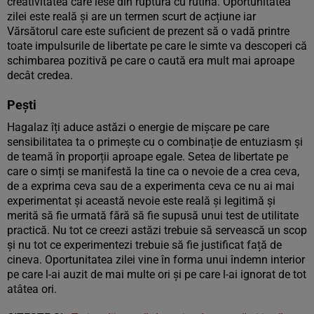
creativitatea care iese din ruptura cu rutina. Oportunitatea
zilei este reală și are un termen scurt de acțiune iar
Vărsătorul care este suficient de prezent să o vadă printre
toate impulsurile de libertate pe care le simte va descoperi că
schimbarea pozitivă pe care o caută era mult mai aproape
decât credea.
Pești
Hagalaz îți aduce astăzi o energie de mișcare pe care
sensibilitatea ta o primește cu o combinație de entuziasm și
de teamă în proporții aproape egale. Setea de libertate pe
care o simți se manifestă la tine ca o nevoie de a crea ceva,
de a exprima ceva sau de a experimenta ceva ce nu ai mai
experimentat și această nevoie este reală și legitimă și
merită să fie urmată fără să fie supusă unui test de utilitate
practică. Nu tot ce creezi astăzi trebuie să servească un scop
și nu tot ce experimentezi trebuie să fie justificat față de
cineva. Oportunitatea zilei vine în forma unui îndemn interior
pe care l-ai auzit de mai multe ori și pe care l-ai ignorat de tot
atâtea ori.