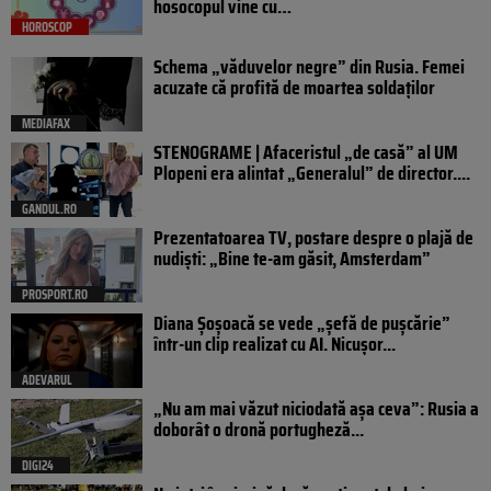
hosocopul vine cu…
HOROSCOP
Schema „văduvelor negre” din Rusia. Femei
acuzate că profită de moartea soldaților
MEDIAFAX
STENOGRAME | Afaceristul „de casă” al UM
Plopeni era alintat „Generalul” de director....
GANDUL.RO
Prezentatoarea TV, postare despre o plajă de
nudiști: „Bine te-am găsit, Amsterdam”
PROSPORT.RO
Diana Șoșoacă se vede „șefă de pușcărie”
într-un clip realizat cu AI. Nicușor...
ADEVARUL
„Nu am mai văzut niciodată așa ceva”: Rusia a
doborât o dronă portugheză...
DIGI24