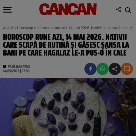
Acasă
»
Horoscop
»
Horoscop rune azi, 14 mai 2026. Nativii care scapă de rutină
HOROSCOP RUNE AZI, 14 MAI 2026. NATIVII
CARE SCAPĂ DE RUTINĂ ȘI GĂSESC ȘANSA LA
BANI PE CARE HAGALAZ LE-A PUS-O ÎN CALE
DE:
PAUL HANGERLI
14/05/2026 | 07:00