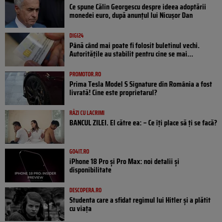
Ce spune Călin Georgescu despre ideea adoptării
monedei euro, după anunțul lui Nicușor Dan
DIGI24
Până când mai poate fi folosit buletinul vechi.
Autoritățile au stabilit pentru cine se mai...
PROMOTOR.RO
Prima Tesla Model S Signature din România a fost
livrată! Cine este proprietarul?
RÂZI CU LACRIMI
BANCUL ZILEI. El către ea: – Ce îți place să ți se facă?
GO4IT.RO
iPhone 18 Pro și Pro Max: noi detalii și
disponibilitate
DESCOPERA.RO
Studenta care a sfidat regimul lui Hitler și a plătit
cu viața