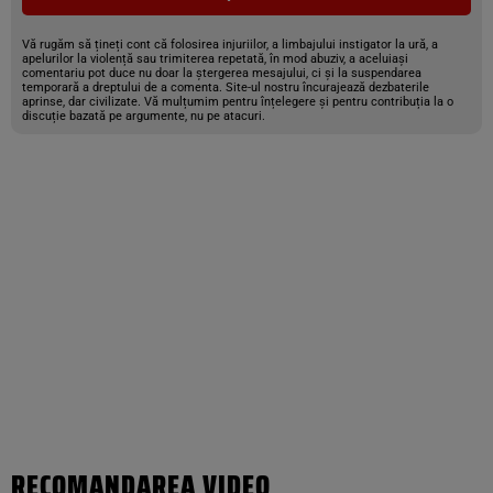
Vă rugăm să țineți cont că folosirea injuriilor, a limbajului instigator la ură, a
apelurilor la violență sau trimiterea repetată, în mod abuziv, a aceluiași
comentariu pot duce nu doar la ștergerea mesajului, ci și la suspendarea
temporară a dreptului de a comenta. Site-ul nostru încurajează dezbaterile
aprinse, dar civilizate. Vă mulțumim pentru înțelegere și pentru contribuția la o
discuție bazată pe argumente, nu pe atacuri.
RECOMANDAREA VIDEO