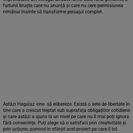
furtunii bruște care nu anunță și care nu cere permisiunea
nimănui înainte să transforme peisajul complet.
Astăzi Hagalaz vine să elibereze. Există o sete de libertate în
tine care a crescut treptat sub suprafața obligațiilor cotidiene
și care astăzi a ajuns la un nivel pe care nu îl mai poți ignora
fără consecințe. Poți alege să o satisfaci prin creativitate și
prin acțiune, pornind în sfârșit acel proiect pe care îl tot