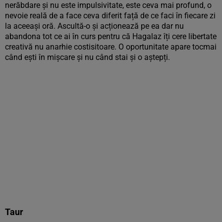
nerăbdare și nu este impulsivitate, este ceva mai profund, o
nevoie reală de a face ceva diferit față de ce faci în fiecare zi
la aceeași oră. Ascultă-o și acționează pe ea dar nu
abandona tot ce ai în curs pentru că Hagalaz îți cere libertate
creativă nu anarhie costisitoare. O oportunitate apare tocmai
când ești în mișcare și nu când stai și o aștepți.
Taur