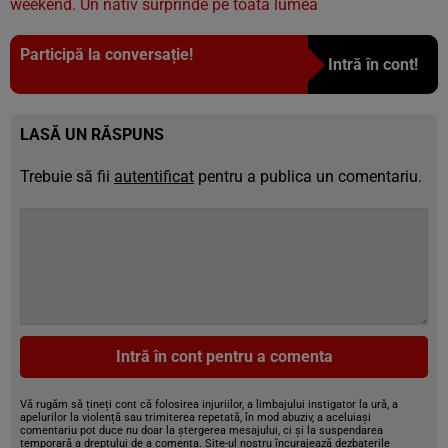
weekend. Un nativ surprinde pe toată lumea
Participă la conversație!
Intră în cont!
LASĂ UN RĂSPUNS
Trebuie să fii
autentificat
pentru a publica un comentariu.
Intră în cont pentru a comenta
Vă rugăm să țineți cont că folosirea injuriilor, a limbajului instigator la ură, a
apelurilor la violență sau trimiterea repetată, în mod abuziv, a aceluiași
comentariu pot duce nu doar la ștergerea mesajului, ci și la suspendarea
temporară a dreptului de a comenta. Site-ul nostru încurajează dezbaterile