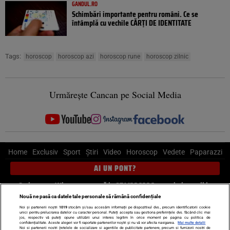
GANDUL.RO
Schimbări importante pentru români. Ce se
întâmplă cu vechile CĂRȚI DE IDENTITATE
Tags:
horoscop
horoscop azi
horoscop rune
horoscop zilnic
Urmărește Cancan pe Social Media
Home
Exclusiv
Sport
Știri
Video
Horoscop
Vedete
Paparazzi
AI UN PONT?
Scrie-ne pe Whatsapp
, sună la 0741226226 sau trimite mail la
pont@cancan.ro
Nouă ne pasă ca datele tale personale să rămână confidențiale
Noi și partenerii noștri
1019
stocăm și/sau accesăm informații pe dispozitivul dvs., precum identificatorii cookie
unici pentru prelucrarea datelor cu caracter personal. Puteți accepta sau gestiona preferințele dvs. făcând clic mai
Știri interne
Știri externe
Politică
jos, respectiv vă puteți opune utilizării unui interes legitim în orice moment pe pagina cu politica de
confidențialitate. Aceste alegeri vor fi raportate partenerilor noștri și nu vă vor afecta navigarea.
Mai multe detalii
Noi si partenerii nostri (retelele de socializare si agentiile de publicitate partenere, precum si furnizorii nostri de