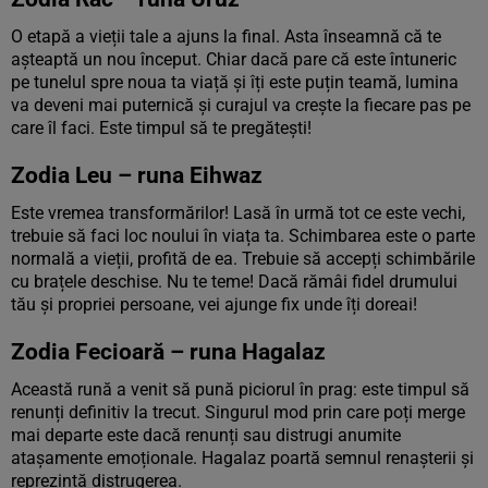
O etapă a vieții tale a ajuns la final. Asta înseamnă că te
așteaptă un nou început. Chiar dacă pare că este întuneric
pe tunelul spre noua ta viață și îți este puțin teamă, lumina
va deveni mai puternică și curajul va crește la fiecare pas pe
care îl faci. Este timpul să te pregătești!
Zodia Leu – runa Eihwaz
Este vremea transformărilor! Lasă în urmă tot ce este vechi,
trebuie să faci loc noului în viața ta. Schimbarea este o parte
normală a vieții, profită de ea. Trebuie să accepți schimbările
cu brațele deschise. Nu te teme! Dacă rămâi fidel drumului
tău și propriei persoane, vei ajunge fix unde îți doreai!
Zodia Fecioară – runa Hagalaz
Această rună a venit să pună piciorul în prag: este timpul să
renunți definitiv la trecut. Singurul mod prin care poți merge
mai departe este dacă renunți sau distrugi anumite
atașamente emoționale. Hagalaz poartă semnul renașterii și
reprezintă distrugerea.