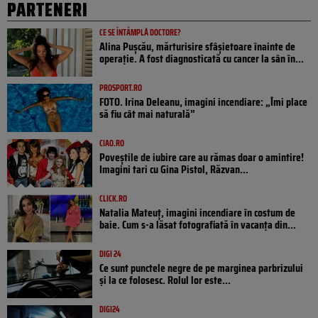
PARTENERI
CE SE ÎNTÂMPLĂ DOCTORE?
Alina Pușcău, mărturisire sfâșietoare înainte de
operație. A fost diagnosticată cu cancer la sân în...
PROSPORT.RO
FOTO. Irina Deleanu, imagini incendiare: „Îmi place
să fiu cât mai naturală”
CIAO.RO
Poveştile de iubire care au rămas doar o amintire!
Imagini tari cu Gina Pistol, Răzvan...
CLICK.RO
Natalia Mateuț, imagini incendiare în costum de
baie. Cum s-a lăsat fotografiată în vacanța din...
DIGI 24
Ce sunt punctele negre de pe marginea parbrizului
și la ce folosesc. Rolul lor este...
DIGI24