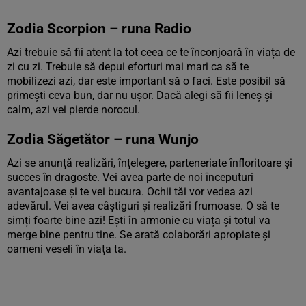
Zodia Scorpion – runa Radio
Azi trebuie să fii atent la tot ceea ce te înconjoară în viața de
zi cu zi. Trebuie să depui eforturi mai mari ca să te
mobilizezi azi, dar este important să o faci. Este posibil să
primești ceva bun, dar nu ușor. Dacă alegi să fii leneș și
calm, azi vei pierde norocul.
Zodia Săgetător – runa Wunjo
Azi se anunță realizări, înțelegere, parteneriate înfloritoare și
succes în dragoste. Vei avea parte de noi începuturi
avantajoase și te vei bucura. Ochii tăi vor vedea azi
adevărul. Vei avea câștiguri și realizări frumoase. O să te
simți foarte bine azi! Ești în armonie cu viața și totul va
merge bine pentru tine. Se arată colaborări apropiate și
oameni veseli în viața ta.