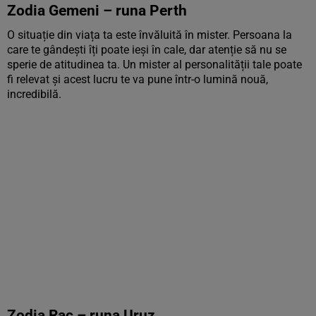
Zodia Gemeni – runa Perth
O situație din viața ta este învăluită în mister. Persoana la
care te gândești îți poate ieși în cale, dar atenție să nu se
sperie de atitudinea ta. Un mister al personalității tale poate
fi relevat și acest lucru te va pune într-o lumină nouă,
incredibilă.
Zodia Rac – runa Uruz