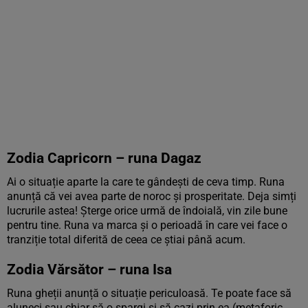
Zodia Capricorn – runa Dagaz
Ai o situație aparte la care te gândești de ceva timp. Runa
anunță că vei avea parte de noroc și prosperitate. Deja simți
lucrurile astea! Șterge orice urmă de îndoială, vin zile bune
pentru tine. Runa va marca și o perioadă în care vei face o
tranziție total diferită de ceea ce știai până acum.
Zodia Vărsător – runa Isa
Runa gheții anunță o situație periculoasă. Te poate face să
aluneci sau chiar să o spargi și să cazi prin ea (metaforic