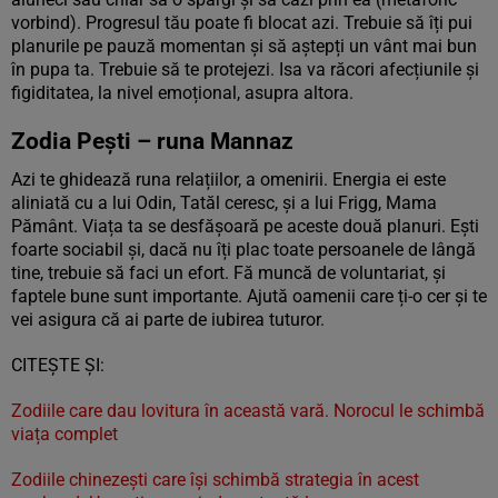
vorbind). Progresul tău poate fi blocat azi. Trebuie să îți pui
planurile pe pauză momentan și să aștepți un vânt mai bun
în pupa ta. Trebuie să te protejezi. Isa va răcori afecțiunile și
figiditatea, la nivel emoțional, asupra altora.
Zodia Pești – runa Mannaz
Azi te ghidează runa relațiilor, a omenirii. Energia ei este
aliniată cu a lui Odin, Tatăl ceresc, și a lui Frigg, Mama
Pământ. Viața ta se desfășoară pe aceste două planuri. Ești
foarte sociabil și, dacă nu îți plac toate persoanele de lângă
tine, trebuie să faci un efort. Fă muncă de voluntariat, și
faptele bune sunt importante. Ajută oamenii care ți-o cer și te
vei asigura că ai parte de iubirea tuturor.
CITEȘTE ȘI:
Zodiile care dau lovitura în această vară. Norocul le schimbă
viața complet
Zodiile chinezești care își schimbă strategia în acest