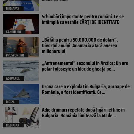
MEDIAFAX
Schimbări importante pentru români. Ce se
întâmplă cu vechile CĂRȚI DE IDENTITATE
GANDUL.RO
„Bătălia pentru 50.000.000 de dolari”.
Divorțul anului: Anamaria atacă averea
milionarului
PROSPORT.RO
„Antrenamentul” sezonului în Arctica: Un urs
polar folosește un bloc de gheață pe...
ADEVARUL
Drona care a explodat în Bulgaria, aproape de
România, a fost identificată. Ce...
DIGI24
Adio drumuri repetate după țigări ieftine în
Bulgaria. România limitează la 40 de...
MEDIAFAX