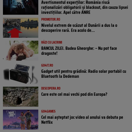
Avertismentul experților: România riscă
raționalizări obligatorii și blackout, din cauza lipsei
investițiilor. Apel către ANRE
PROMOTOR.RO
Nivelul extrem de scăzut al Dunării a dus la o
descoperire rară. Era acolo de...
RÂZI CU LACRIMI
BANCUL ZILEI. Badea Gheorghe: – Nu pot face
dragoste!
GO4IT.RO
Gadget util pentru grădină: Radio solar portabil cu
Bluetooth la Dedeman
DESCOPERA.RO
Care este cel mai vechi pod din Europa?
GO4GAMES
Cel mai așteptat joc video al anului va debuta pe
Netflix