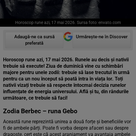
Horoscop rune azi, 17 mai 2026. Sursa foto: envato.com
Adaugă-ne ca sursă
Urmărește-ne în Discover
preferată
Horoscop rune azi, 17 mai 2026. Runele au decis și nativii
trebuie să execute! Ziua de duminică vine cu schimbări
majore pentru unele zodii: trebuie să lase trecutul în urmă
pentru ca un nou început să poată intra în viața lor. Toți
nativii vizați trebuie să respecte întocmai decizia runelor
influențate de energia universului. Află și tu, din rândurile
următoare, ce trebuie să faci!
Zodia Berbec – runa Gebo
Această rune reprezintă unirea a două forțe și beneficiile vor
fi de ambele părți. Poate fi vorba despre afaceri sau despre
dragoste, cert este că acest aranjament va avantaja ambele