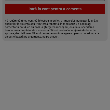
Intră în cont pentru a comenta
Vă rugăm să țineți cont că folosirea injuriilor, a limbajului instigator la ură, a
apelurilor la violență sau trimiterea repetată, în mod abuziv, a aceluiași
comentariu pot duce nu doar la ștergerea mesajului, ci și la suspendarea
temporară a dreptului de a comenta. Site-ul nostru încurajează dezbaterile
aprinse, dar civilizate. Vă mulțumim pentru înțelegere și pentru contribuția la o
discuție bazată pe argumente, nu pe atacuri.