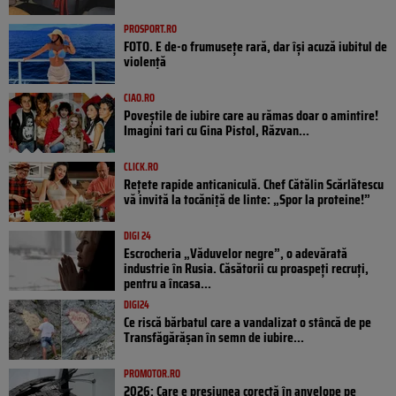
PROSPORT.RO
FOTO. E de-o frumusețe rară, dar își acuză iubitul de
violență
CIAO.RO
Poveştile de iubire care au rămas doar o amintire!
Imagini tari cu Gina Pistol, Răzvan...
CLICK.RO
Rețete rapide anticaniculă. Chef Cătălin Scărlătescu
vă invită la tocăniță de linte: „Spor la proteine!”
DIGI 24
Escrocheria „Văduvelor negre”, o adevărată
industrie în Rusia. Căsătorii cu proaspeți recruți,
pentru a încasa...
DIGI24
Ce riscă bărbatul care a vandalizat o stâncă de pe
Transfăgărășan în semn de iubire...
PROMOTOR.RO
2026: Care e presiunea corectă în anvelope pe