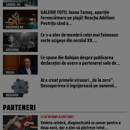
GANDUL.RO
GALERIE FOTO. Ioana Tamaş, apariție
fermecătoare pe plajă! Reacția Adelinei
Pestrițu când a...
PROSPORT.RO
Ce s-a ales de membrii celei mai faimoase
secte ucigașe din secolul XX....
ADEVARUL
Ce spune Ilie Bolojan despre publicarea
declarației de avere a partenerei sale de...
DIGI24
AI a creat primele virusuri „de la zero”.
Descoperirea îi îngrijorează pe oamenii...
MEDIAFAX
PARTENERI
CE SE ÎNTÂMPLĂ DOCTORE?
Vedeta celebră, diagnosticată cu cancer pentru a
doua oară, dar a ales să păstreze totul...