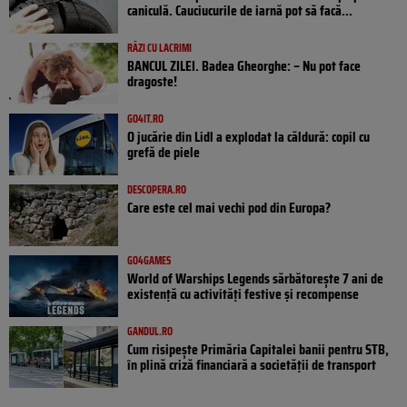
caniculă. Cauciucurile de iarnă pot să facă...
RÂZI CU LACRIMI
BANCUL ZILEI. Badea Gheorghe: – Nu pot face
dragoste!
GO4IT.RO
O jucărie din Lidl a explodat la căldură: copil cu
grefă de piele
DESCOPERA.RO
Care este cel mai vechi pod din Europa?
GO4GAMES
World of Warships Legends sărbătorește 7 ani de
existență cu activități festive și recompense
GANDUL.RO
Cum risipește Primăria Capitalei banii pentru STB,
în plină criză financiară a societății de transport