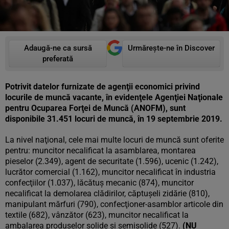
Adaugă-ne ca sursă
Urmărește-ne în Discover
preferată
Potrivit datelor furnizate de agenţii economici privind
locurile de muncă vacante, în evidenţele Agenţiei Naţionale
pentru Ocuparea Forţei de Muncă (ANOFM), sunt
disponibile 31.451 locuri de muncă, în 19 septembrie 2019.
La nivel naţional, cele mai multe locuri de muncă sunt oferite
pentru: muncitor necalificat la asamblarea, montarea
pieselor (2.349), agent de securitate (1.596), ucenic (1.242),
lucrător comercial (1.162), muncitor necalificat în industria
confecţiilor (1.037), lăcătuş mecanic (874), muncitor
necalificat la demolarea clădirilor, căptuşeli zidărie (810),
manipulant mărfuri (790), confecţioner-asamblor articole din
textile (682), vânzător (623), muncitor necalificat la
ambalarea produselor solide şi semisolide (527).
(NU