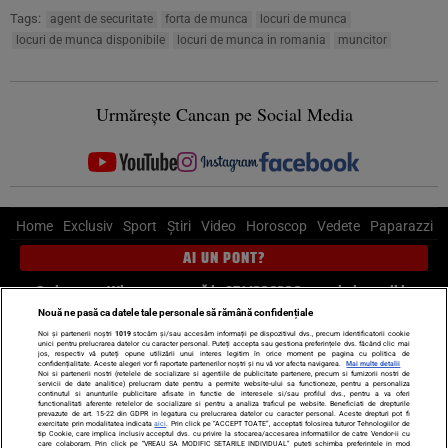
Tags:
agent de securitate
forta de munca
locuri de munca
locuri de munca disponibile
locuri de munca in romania
muncitor
Urmărește Cancan pe Social Media
Home
Exclusiv
Sport
Știri
Video
Horoscop
Vedete
Paparazzi
AI UN PONT?
Scrie-ne pe Whatsapp
, sună la 0741226226 sau trimite mail la
pont@cancan.ro
Nouă ne pasă ca datele tale personale să rămână confidențiale
Noi și partenerii noștri
1019
stocăm și/sau accesăm informații pe dispozitivul dvs., precum identificatorii cookie
unici pentru prelucrarea datelor cu caracter personal. Puteți accepta sau gestiona preferințele dvs. făcând clic mai
Știri interne
Știri externe
Politică
jos, respectiv vă puteți opune utilizării unui interes legitim în orice moment pe pagina cu politica de
confidențialitate. Aceste alegeri vor fi raportate partenerilor noștri și nu vă vor afecta navigarea.
Mai multe detalii
Noi si partenerii nostri (retelele de socializare si agentiile de publicitate partenere, precum si furnizorii nostri de
servicii de date analitice) prelucram date pentru a permite website-ului sa functioneze, pentru a personaliza
Ultimele stiri
Diete
Insula Iubirii
Dictionar de vise
LIFE STYLE
continutul si anunturile publicitare afisate in functie de interesele si/sau profilul dvs., pentru a va oferi
functionalitati aferente retelelor de socializare si pentru a analiza traficul pe website. Beneficiati de drepturile
Horoscop
prevazute de art. 15-22 din GDPR in legatura cu prelucrarea datelor cu caracter personal. Aceste drepturi pot fi
exercitate prin modalitatea indicata
aici
. Prin click pe “ACCEPT TOATE”, acceptati folosirea tuturor Tehnologiilor de
tip Cookie, care implica inclusiv acceptul dvs. cu privire la stocarea/accesarea informatiilor de catre Vendor-ii cu
Echipa editorială
Termeni si condiții
Politica de confidențialitate
care colaboram. Prin click pe “VREAU SA MODIFIC SETARILE INDIVIDUAL” puteti schimba preferintele in mod