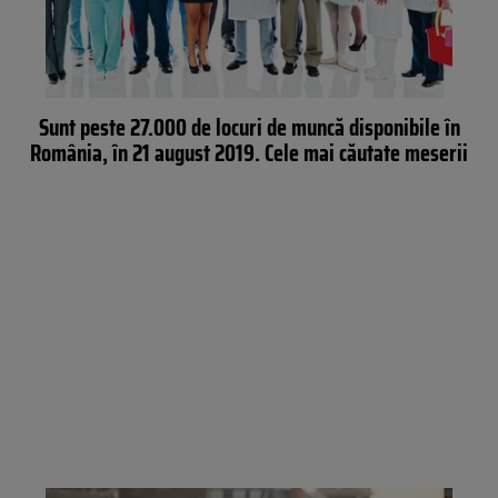
Sunt peste 27.000 de locuri de muncă disponibile în
România, în 21 august 2019. Cele mai căutate meserii