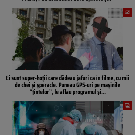
Ei sunt super-hoții care dădeau jafuri ca în filme, cu mii
de chei și șperacle. Puneau GPS-uri pe mașinile
“țintelor”, le aflau programul și…