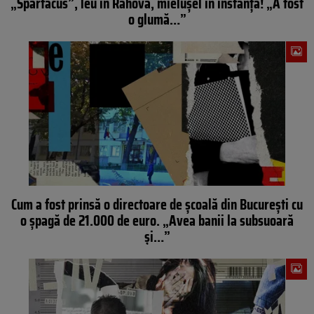
„Spartacus”, leu în Rahova, mielușel în instanță! „A fost
o glumă…”
Cum a fost prinsă o directoare de școală din București cu
o șpagă de 21.000 de euro. „Avea banii la subsuoară
și…”