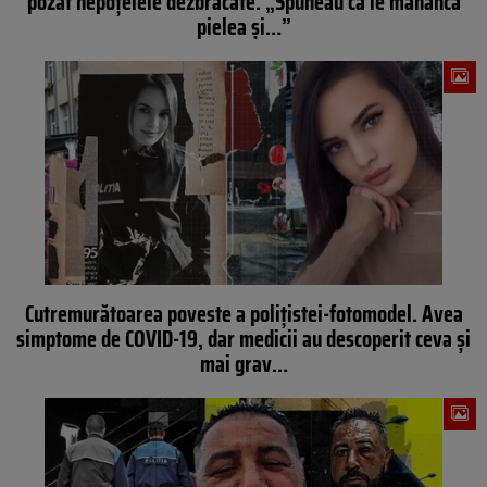
pozat nepoțelele dezbrăcate. „Spuneau că le mănâncă
pielea și…”
Cutremurătoarea poveste a polițistei-fotomodel. Avea
simptome de COVID-19, dar medicii au descoperit ceva și
mai grav…