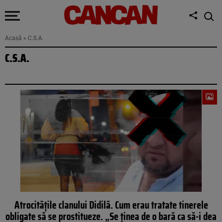
Acasă
»
C.S.A.
C.S.A.
Atrocitățile clanului Didilă. Cum erau tratate tinerele
obligate să se prostitueze. „Se ținea de o bară ca să-i dea