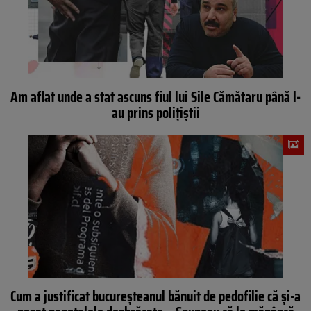
Am aflat unde a stat ascuns fiul lui Sile Cămătaru până l-
au prins polițiștii
Cum a justificat bucureșteanul bănuit de pedofilie că și-a