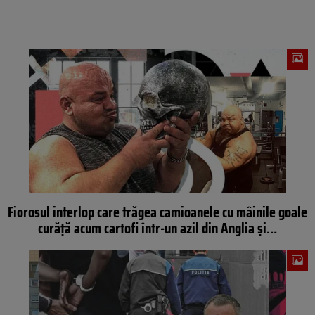
Fiorosul interlop care trăgea camioanele cu mâinile goale
curăță acum cartofi într-un azil din Anglia și…