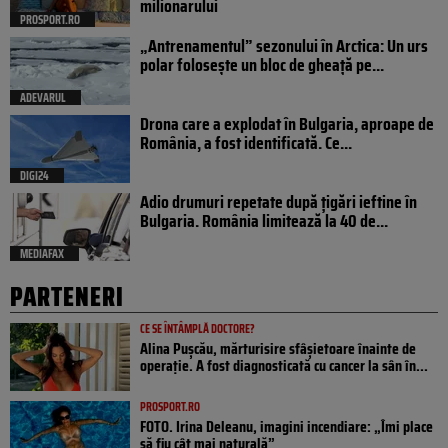
milionarului
PROSPORT.RO
„Antrenamentul” sezonului în Arctica: Un urs
polar folosește un bloc de gheață pe...
ADEVARUL
Drona care a explodat în Bulgaria, aproape de
România, a fost identificată. Ce...
DIGI24
Adio drumuri repetate după țigări ieftine în
Bulgaria. România limitează la 40 de...
MEDIAFAX
PARTENERI
CE SE ÎNTÂMPLĂ DOCTORE?
Alina Pușcău, mărturisire sfâșietoare înainte de
operație. A fost diagnosticată cu cancer la sân în...
PROSPORT.RO
FOTO. Irina Deleanu, imagini incendiare: „Îmi place
să fiu cât mai naturală”