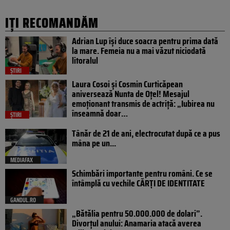
IȚI RECOMANDĂM
Adrian Lup își duce soacra pentru prima dată
la mare. Femeia nu a mai văzut niciodată
litoralul
ȘTIRI
Laura Cosoi și Cosmin Curticăpean
aniversează Nunta de Oțel! Mesajul
emoționant transmis de actriță: „Iubirea nu
înseamnă doar…
ȘTIRI
Tânăr de 21 de ani, electrocutat după ce a pus
mâna pe un...
MEDIAFAX
Schimbări importante pentru români. Ce se
întâmplă cu vechile CĂRȚI DE IDENTITATE
GANDUL.RO
„Bătălia pentru 50.000.000 de dolari”.
Divorțul anului: Anamaria atacă averea