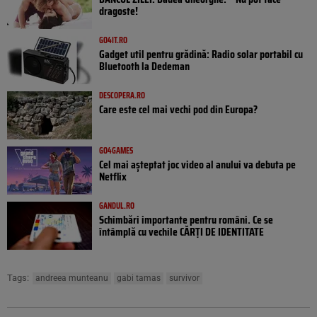
dragoste!
GO4IT.RO
Gadget util pentru grădină: Radio solar portabil cu
Bluetooth la Dedeman
DESCOPERA.RO
Care este cel mai vechi pod din Europa?
GO4GAMES
Cel mai așteptat joc video al anului va debuta pe
Netflix
GANDUL.RO
Schimbări importante pentru români. Ce se
întâmplă cu vechile CĂRȚI DE IDENTITATE
Tags:
andreea munteanu
gabi tamas
survivor