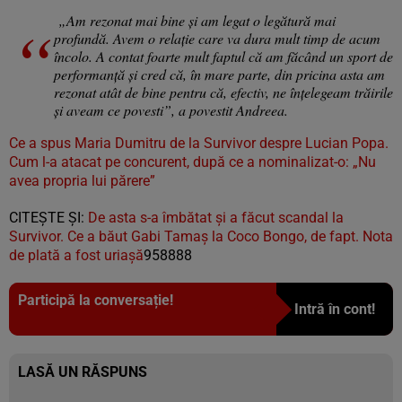
„Am rezonat mai bine și am legat o legătură mai
profundă. Avem o relație care va dura mult timp de acum
încolo. A contat foarte mult faptul că am făcând un sport de
performanță și cred că, în mare parte, din pricina asta am
rezonat atât de bine pentru că, efectiv, ne înțelegeam trăirile
și aveam ce povesti”, a povestit Andreea.
Ce a spus Maria Dumitru de la Survivor despre Lucian Popa.
Cum l-a atacat pe concurent, după ce a nominalizat-o: „Nu
avea propria lui părere”
CITEȘTE ȘI:
De asta s-a îmbătat și a făcut scandal la
Survivor. Ce a băut Gabi Tamaș la Coco Bongo, de fapt. Nota
de plată a fost uriașă
958888
Participă la conversație!
Intră în cont!
LASĂ UN RĂSPUNS