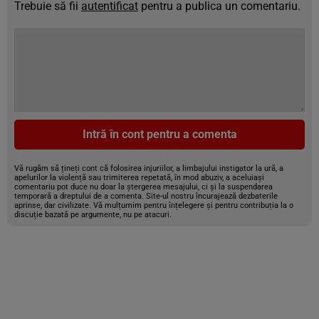
Trebuie să fii
autentificat
pentru a publica un comentariu.
Intră în cont pentru a comenta
Vă rugăm să țineți cont că folosirea injuriilor, a limbajului instigator la ură, a
apelurilor la violență sau trimiterea repetată, în mod abuziv, a aceluiași
comentariu pot duce nu doar la ștergerea mesajului, ci și la suspendarea
temporară a dreptului de a comenta. Site-ul nostru încurajează dezbaterile
aprinse, dar civilizate. Vă mulțumim pentru înțelegere și pentru contribuția la o
discuție bazată pe argumente, nu pe atacuri.