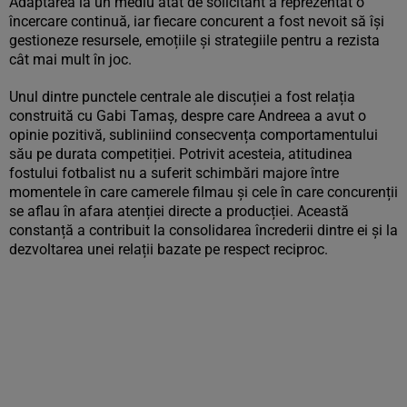
Adaptarea la un mediu atât de solicitant a reprezentat o
încercare continuă, iar fiecare concurent a fost nevoit să își
gestioneze resursele, emoțiile și strategiile pentru a rezista
cât mai mult în joc.
Unul dintre punctele centrale ale discuției a fost relația
construită cu Gabi Tamaș, despre care Andreea a avut o
opinie pozitivă, subliniind consecvența comportamentului
său pe durata competiției. Potrivit acesteia, atitudinea
fostului fotbalist nu a suferit schimbări majore între
momentele în care camerele filmau și cele în care concurenții
se aflau în afara atenției directe a producției. Această
constanță a contribuit la consolidarea încrederii dintre ei și la
dezvoltarea unei relații bazate pe respect reciproc.