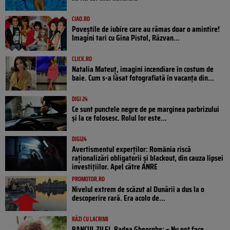
CIAO.RO
Poveştile de iubire care au rămas doar o amintire!
Imagini tari cu Gina Pistol, Răzvan...
CLICK.RO
Natalia Mateuț, imagini incendiare în costum de
baie. Cum s-a lăsat fotografiată în vacanța din...
DIGI 24
Ce sunt punctele negre de pe marginea parbrizului
și la ce folosesc. Rolul lor este...
DIGI24
Avertismentul experților: România riscă
raționalizări obligatorii și blackout, din cauza lipsei
investițiilor. Apel către ANRE
PROMOTOR.RO
Nivelul extrem de scăzut al Dunării a dus la o
descoperire rară. Era acolo de...
RÂZI CU LACRIMI
BANCUL ZILEI. Badea Gheorghe: – Nu pot face