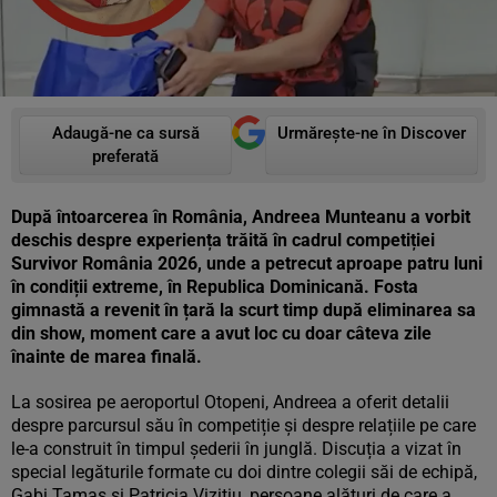
Adaugă-ne ca sursă
Urmărește-ne în Discover
preferată
După întoarcerea în România, Andreea Munteanu a vorbit
deschis despre experiența trăită în cadrul competiției
Survivor România 2026, unde a petrecut aproape patru luni
în condiții extreme, în Republica Dominicană. Fosta
gimnastă a revenit în țară la scurt timp după eliminarea sa
din show, moment care a avut loc cu doar câteva zile
înainte de marea finală.
La sosirea pe aeroportul Otopeni, Andreea a oferit detalii
despre parcursul său în competiție și despre relațiile pe care
le-a construit în timpul șederii în junglă. Discuția a vizat în
special legăturile formate cu doi dintre colegii săi de echipă,
Gabi Tamaș și Patricia Vizitiu, persoane alături de care a