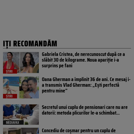
IȚI RECOMANDĂM
Gabriela Cristea, de nerecunoscut după ce a
slăbit 30 de kilograme. Noua apariție i-a
surprins pe fani
ȘTIRI
Oana Gherman a împlinit 36 de ani. Ce mesaj i-
a transmis Vlad Gherman: „Ești perfectă
pentru mine”
ȘTIRI
Secretul unui cuplu de pensionari care nu are
datorii: metoda plicurilor le-a schimbat...
MEDIAFAX
Concediu de coșmar pentru un cuplu de