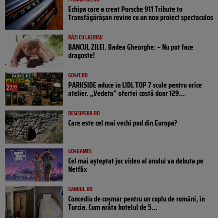
Echipa care a creat Porsche 911 Tribute to
Transfăgărășan revine cu un nou proiect spectaculos
RÂZI CU LACRIMI
BANCUL ZILEI. Badea Gheorghe: – Nu pot face
dragoste!
GO4IT.RO
PARKSIDE aduce în LIDL TOP 7 scule pentru orice
atelier. „Vedeta” ofertei costă doar 129...
DESCOPERA.RO
Care este cel mai vechi pod din Europa?
GO4GAMES
Cel mai așteptat joc video al anului va debuta pe
Netflix
GANDUL.RO
Concediu de coșmar pentru un cuplu de români, în
Turcia. Cum arăta hotelul de 5...