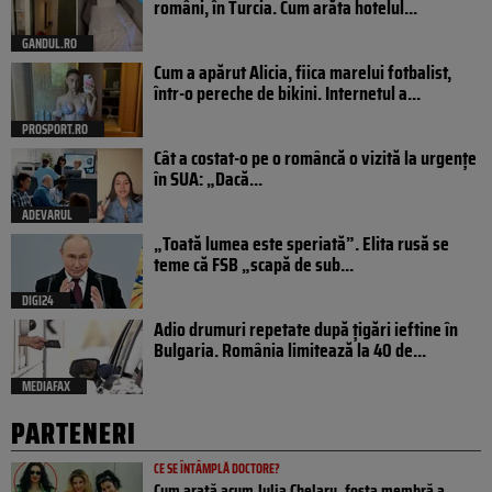
români, în Turcia. Cum arăta hotelul...
GANDUL.RO
Cum a apărut Alicia, fiica marelui fotbalist,
într-o pereche de bikini. Internetul a...
PROSPORT.RO
Cât a costat-o pe o româncă o vizită la urgențe
în SUA: „Dacă...
ADEVARUL
„Toată lumea este speriată”. Elita rusă se
teme că FSB „scapă de sub...
DIGI24
Adio drumuri repetate după țigări ieftine în
Bulgaria. România limitează la 40 de...
MEDIAFAX
PARTENERI
CE SE ÎNTÂMPLĂ DOCTORE?
Cum arată acum Julia Chelaru, fosta membră a