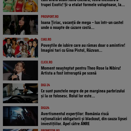
trupei Exotic! Și-a etalat formele voluptoase, la...
PROSPORT.RO
Ioana Țiriac, vacanță de mega – lux într-un castel
unde o noapte de cazare costă...
CIAO.RO
Poveştile de iubire care au rămas doar o amintire!
Imagini tari cu Gina Pistol, Răzvan...
CLICK.RO
Moment neașteptat pentru Theo Rose la Nibiru!
Artista a fost întreruptă pe scenă
DIGI 24
Ce sunt punctele negre de pe marginea parbrizului
și la ce folosesc. Rolul lor este...
DIGI24
Avertismentul experților: România riscă
raționalizări obligatorii și blackout, din cauza lipsei
investițiilor. Apel către ANRE
PROMOTOR.RO