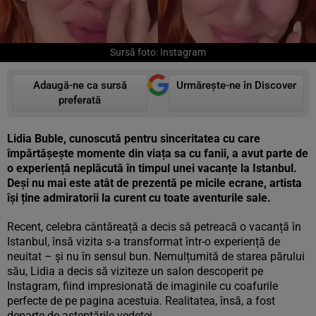
Sursă foto: Instagram
Adaugă-ne ca sursă
Urmărește-ne în Discover
preferată
Lidia Buble, cunoscută pentru sinceritatea cu care
împărtășește momente din viața sa cu fanii, a avut parte de
o experiență neplăcută în timpul unei vacanțe la Istanbul.
Deși nu mai este atât de prezentă pe micile ecrane, artista
își ține admiratorii la curent cu toate aventurile sale.
Recent, celebra cântăreață a decis să petreacă o vacanță în
Istanbul, însă vizita s-a transformat într-o experiență de
neuitat – și nu în sensul bun.
Nemulțumită de starea părului
său, Lidia a decis să viziteze un salon descoperit pe
Instagram, fiind impresionată de imaginile cu coafurile
perfecte de pe pagina acestuia. Realitatea, însă, a fost
departe de așteptările vedetei.