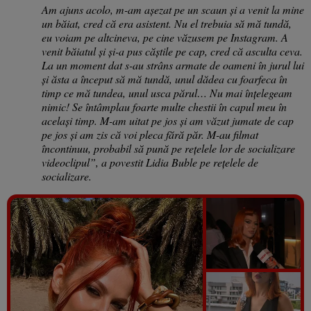
Am ajuns acolo, m-am așezat pe un scaun și a venit la mine
un băiat, cred că era asistent. Nu el trebuia să mă tundă,
eu voiam pe altcineva, pe cine văzusem pe Instagram. A
venit băiatul și și-a pus căștile pe cap, cred că asculta ceva.
La un moment dat s-au strâns armate de oameni în jurul lui
și ăsta a început să mă tundă, unul dădea cu foarfeca în
timp ce mă tundea, unul usca părul… Nu mai înțelegeam
nimic! Se întâmplau foarte multe chestii în capul meu în
același timp. M-am uitat pe jos și am văzut jumate de cap
pe jos și am zis că voi pleca fără păr. M-au filmat
încontinuu, probabil să pună pe rețelele lor de socializare
videoclipul”, a povestit Lidia Buble pe rețelele de
socializare.