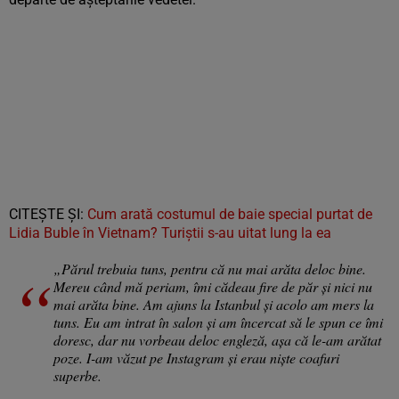
CITEȘTE ȘI:
Cum arată costumul de baie special purtat de
Lidia Buble în Vietnam? Turiștii s-au uitat lung la ea
„Părul trebuia tuns, pentru că nu mai arăta deloc bine.
Mereu când mă periam, îmi cădeau fire de păr și nici nu
mai arăta bine. Am ajuns la Istanbul și acolo am mers la
tuns. Eu am intrat în salon și am încercat să le spun ce îmi
doresc, dar nu vorbeau deloc engleză, așa că le-am arătat
poze. I-am văzut pe Instagram și erau niște coafuri
superbe.