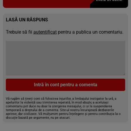
LASĂ UN RĂSPUNS
Trebuie să fii
autentificat
pentru a publica un comentariu.
Intră în cont pentru a comenta
Vă rugăm să țineți cont că folosirea injuriilor, a limbajului instigator la ură, a
apelurilor la violență sau trimiterea repetată, în mod abuziv, a aceluiași
comentariu pot duce nu doar la ștergerea mesajului, ci și la suspendarea
temporară a dreptului de a comenta. Site-ul nostru încurajează dezbaterile
aprinse, dar civilizate. Vă mulțumim pentru înțelegere și pentru contribuția la o
discuție bazată pe argumente, nu pe atacuri.