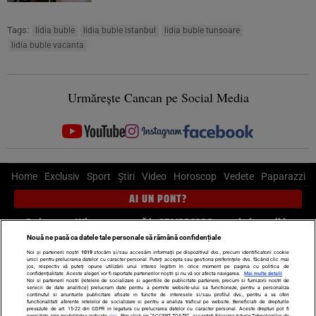
Tags:
lidia buble
lidia buble istanbul
lidia buble tunsoare
lidia buble vacanta
Urmărește Cancan pe Social Media
Home
Exclusiv
Sport
Știri
Video
Horoscop
Vedete
Paparazzi
AI UN PONT?
Scrie-ne pe Whatsapp
, sună la 0741226226 sau trimite mail la
pont@cancan.ro
Nouă ne pasă ca datele tale personale să rămână confidențiale
Noi și partenerii noștri
1019
stocăm și/sau accesăm informații pe dispozitivul dvs., precum identificatorii cookie
unici pentru prelucrarea datelor cu caracter personal. Puteți accepta sau gestiona preferințele dvs. făcând clic mai
Știri interne
Știri externe
Politică
jos, respectiv vă puteți opune utilizării unui interes legitim în orice moment pe pagina cu politica de
confidențialitate. Aceste alegeri vor fi raportate partenerilor noștri și nu vă vor afecta navigarea.
Mai multe detalii
Noi si partenerii nostri (retelele de socializare si agentiile de publicitate partenere, precum si furnizorii nostri de
servicii de date analitice) prelucram date pentru a permite website-ului sa functioneze, pentru a personaliza
Ultimele stiri
Diete
Insula Iubirii
Dictionar de vise
LIFE STYLE
continutul si anunturile publicitare afisate in functie de interesele si/sau profilul dvs., pentru a va oferi
functionalitati aferente retelelor de socializare si pentru a analiza traficul pe website. Beneficiati de drepturile
Horoscop
prevazute de art. 15-22 din GDPR in legatura cu prelucrarea datelor cu caracter personal. Aceste drepturi pot fi
exercitate prin modalitatea indicata
aici
. Prin click pe “ACCEPT TOATE”, acceptati folosirea tuturor Tehnologiilor de