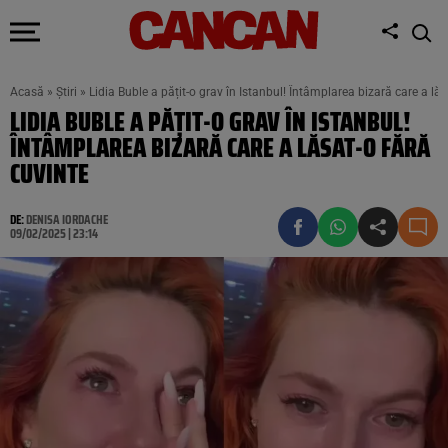
Acasă
»
Știri
»
Lidia Buble a pățit-o grav în Istanbul! Întâmplarea bizară care a lăs
LIDIA BUBLE A PĂȚIT-O GRAV ÎN ISTANBUL!
ÎNTÂMPLAREA BIZARĂ CARE A LĂSAT-O FĂRĂ
CUVINTE
DE:
DENISA IORDACHE
09/02/2025 | 23:14