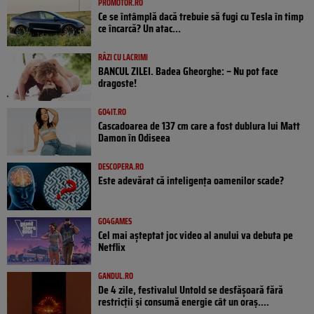
PROMOTOR.RO
Ce se întâmplă dacă trebuie să fugi cu Tesla în timp
ce încarcă? Un atac...
RÂZI CU LACRIMI
BANCUL ZILEI. Badea Gheorghe: – Nu pot face
dragoste!
GO4IT.RO
Cascadoarea de 137 cm care a fost dublura lui Matt
Damon în Odiseea
DESCOPERA.RO
Este adevărat că inteligența oamenilor scade?
GO4GAMES
Cel mai așteptat joc video al anului va debuta pe
Netflix
GANDUL.RO
De 4 zile, festivalul Untold se desfășoară fără
restricții și consumă energie cât un oraș....