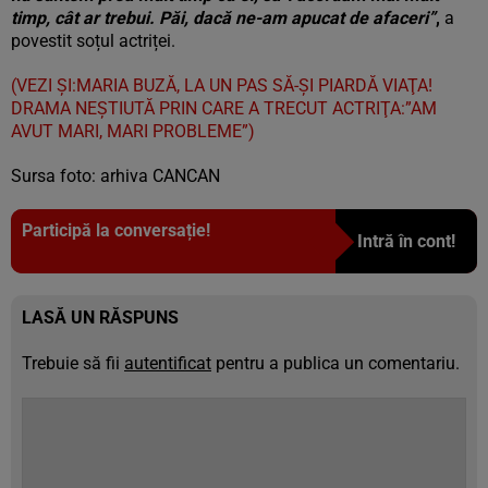
timp, cât ar trebui. Păi, dacă ne-am apucat de afaceri”
,
a
povestit soțul actriței.
(VEZI ȘI:MARIA BUZĂ, LA UN PAS SĂ-ŞI PIARDĂ VIAŢA!
DRAMA NEŞTIUTĂ PRIN CARE A TRECUT ACTRIŢA:”AM
AVUT MARI, MARI PROBLEME”)
Sursa foto: arhiva CANCAN
Participă la conversație!
Intră în cont!
LASĂ UN RĂSPUNS
Trebuie să fii
autentificat
pentru a publica un comentariu.