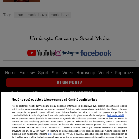
Tags:
drama maria buza
maria buza
Urmărește Cancan pe Social Media
Home
Exclusiv
Sport
Știri
Video
Horoscop
Vedete
Paparazzi
AI UN PONT?
Scrie-ne pe Whatsapp
, sună la 0741226226 sau trimite mail la
pont@cancan.ro
Nouă ne pasă ca datele tale personale să rămână confidențiale
Noi și partenerii noștri
1019
stocăm și/sau accesăm informații pe dispozitivul dvs., precum identificatorii cookie
unici pentru prelucrarea datelor cu caracter personal. Puteți accepta sau gestiona preferințele dvs. făcând clic mai
Știri interne
Știri externe
Politică
jos, respectiv vă puteți opune utilizării unui interes legitim în orice moment pe pagina cu politica de
confidențialitate. Aceste alegeri vor fi raportate partenerilor noștri și nu vă vor afecta navigarea.
Mai multe detalii
Noi si partenerii nostri (retelele de socializare si agentiile de publicitate partenere, precum si furnizorii nostri de
servicii de date analitice) prelucram date pentru a permite website-ului sa functioneze, pentru a personaliza
Ultimele stiri
Diete
Insula Iubirii
Dictionar de vise
LIFE STYLE
continutul si anunturile publicitare afisate in functie de interesele si/sau profilul dvs., pentru a va oferi
functionalitati aferente retelelor de socializare si pentru a analiza traficul pe website. Beneficiati de drepturile
Horoscop
prevazute de art. 15-22 din GDPR in legatura cu prelucrarea datelor cu caracter personal. Aceste drepturi pot fi
exercitate prin modalitatea indicata
aici
. Prin click pe “ACCEPT TOATE”, acceptati folosirea tuturor Tehnologiilor de
tip Cookie, care implica inclusiv acceptul dvs. cu privire la stocarea/accesarea informatiilor de catre Vendor-ii cu