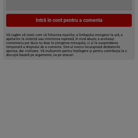
Intră în cont pentru a comenta
Vă rugăm să țineți cont că folosirea injuriilor, a limbajului instigator la ură, a
apelurilor la violență sau trimiterea repetată, în mod abuziv, a aceluiași
comentariu pot duce nu doar la ștergerea mesajului, ci și la suspendarea
temporară a dreptului de a comenta. Site-ul nostru încurajează dezbaterile
aprinse, dar civilizate. Vă mulțumim pentru înțelegere și pentru contribuția la o
discuție bazată pe argumente, nu pe atacuri.