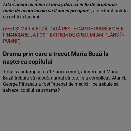
Iată-l acum cu mine şi mi-aş dori ca în toate drumurile
mele de acum încolo să îl am în preajmă!”
, a declarat actriţa
cu ochii în lacrimi.
(VEZI ȘI:MARIA BUZĂ, DATĂ PESTE CAP DE PROBLEMELE
FINANCIARE: „A FOST EXTREM DE GREU, MI-AM PLÂNS ÎN
PUMNI”)
Drama prin care a trecut Maria Buză la
nașterea copilului
Totul s-a întâmplat cu 17 ani în urmă, atunci când Maria
Buză trebuia să nască, numai că totul s-a complicat. Atunci,
George Pătrașcu a fost întrebat de medici… ce trebuie să
salveze, copilul sau mama?