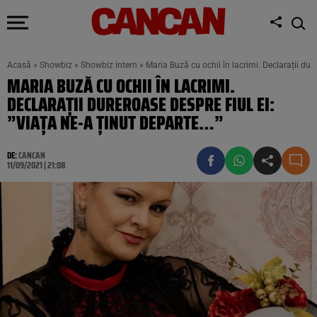
Acasă
»
Showbiz
»
Showbiz intern
»
Maria Buză cu ochii în lacrimi. Declarații dure
MARIA BUZĂ CU OCHII ÎN LACRIMI.
DECLARAȚII DUREROASE DESPRE FIUL EI:
”VIAȚA NE-A ȚINUT DEPARTE…”
DE:
CANCAN
11/09/2021 | 21:08