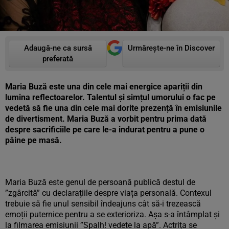
Adaugă-ne ca sursă
Urmărește-ne în Discover
preferată
Maria Buză este una din cele mai energice apariții din
lumina reflectoarelor. Talentul și simțul umorului o fac pe
vedetă să fie una din cele mai dorite prezență în emisiunile
de divertisment. Maria Buză a vorbit pentru prima dată
despre sacrificiile pe care le-a indurat pentru a pune o
pâine pe masă.
Maria Buză este genul de persoană publică destul de
”zgârcită” cu declarațiile despre viața personală. Contexul
trebuie să fie unul sensibil îndeajuns cât să-i trezească
emoții puternice pentru a se exterioriza. Așa s-a întâmplat și
la filmarea emisiunii ”Spalh! vedete la apă”. Actrița se