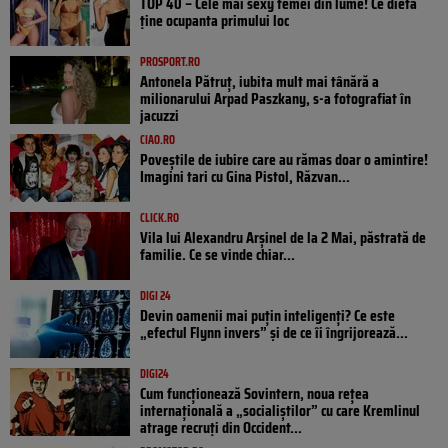
TOP 40 – Cele mai sexy femei din lume! Ce dietă
ține ocupanta primului loc
PROSPORT.RO
Antonela Pătruț, iubita mult mai tânără a
milionarului Arpad Paszkany, s-a fotografiat în
jacuzzi
CIAO.RO
Poveştile de iubire care au rămas doar o amintire!
Imagini tari cu Gina Pistol, Răzvan...
CLICK.RO
Vila lui Alexandru Arșinel de la 2 Mai, păstrată de
familie. Ce se vinde chiar...
DIGI 24
Devin oamenii mai puțin inteligenți? Ce este
„efectul Flynn invers” și de ce îi îngrijorează...
DIGI24
Cum funcționează Sovintern, noua rețea
internațională a „socialiștilor” cu care Kremlinul
atrage recruți din Occident...