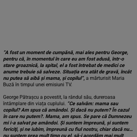
”A fost un moment de cumpănă, mai ales pentru George,
pentru că, în momentul în care eu am fost adusă, într-o
stare groaznică, la spital, el a fost întrebat de medici ce
anume trebuie să salveze. Situația era atât de gravă, încât
nu putea să aibă și mama, și copilul”
,
a mărturisit Maria
Buză în timpul unei emisiuni TV.
George Pătrașcu a povestit, la rândul său, dureroasa
întâmplare din viața cuplului.
”Ce salvăm: mama sau
copilul? Am spus că amândoi. Şi dacă nu putem? În cazul
în care nu putem?. Mama, am spus. Se pare că Dumnezeu
mi i-a salvat pe amândoi. Şi suntem împreună, şi suntem
fericiţi, şi ne iubim, împreună cu fiul nostru, chiar dacă nu…
nu suntem prea mult timp cu el, să-i acordăm mai mult