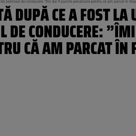
ardă permisul de conducere: ”Îmi dai 9 puncte penalizare pentru că am parcat în fața 
Ă DUPĂ CE A FOST LA 
 DE CONDUCERE: ”ÎMI
RU CĂ AM PARCAT ÎN 