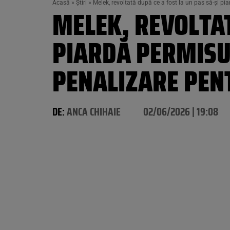
Acasă
»
Știri
»
Melek, revoltată după ce a fost la un pas să-și pi
MELEK, REVOLTAT
PIARDĂ PERMISUL
PENALIZARE PENT
DE:
ANCA CHIHAIE
02/06/2026 | 19:08