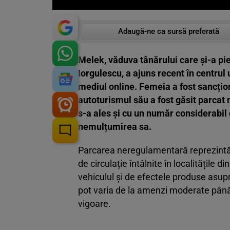
Adaugă-ne ca sursă preferată
Melek, văduva tânărului care și-a pie
Iorgulescu, a ajuns recent în centrul 
mediul online. Femeia a fost sancționa
autoturismul său a fost găsit parca
s-a ales și cu un număr considerabil
nemulțumirea sa.
Parcarea neregulamentară reprezintă u
de circulație întâlnite în localitățile 
vehiculul și de efectele produse asupr
pot varia de la amenzi moderate până 
vigoare.