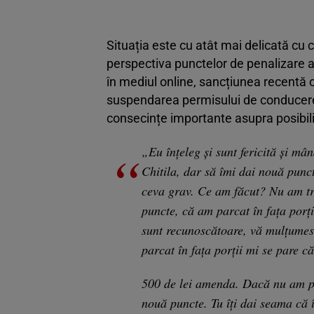
Situația este cu atât mai delicată cu c
perspectiva punctelor de penalizare a
în mediul online, sancțiunea recentă 
suspendarea permisului de conducere
consecințe importante asupra posibili
„Eu înțeleg și sunt fericită și mân
Chitila, dar să îmi dai nouă punc
ceva grav. Ce am făcut? Nu am tr
puncte, că am parcat în fața porții
sunt recunoscătoare, vă mulțumes
parcat în fața porții mi se pare că
500 de lei amenda. Dacă nu am plă
nouă puncte. Tu îți dai seama că 