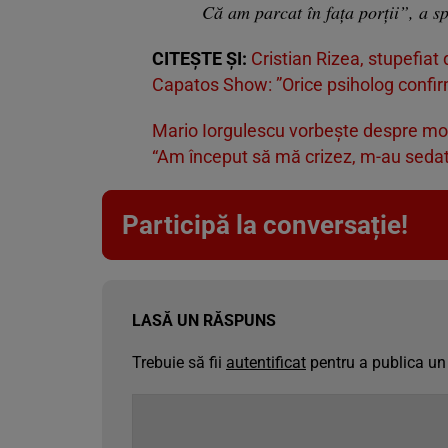
Că am parcat în fața porții”, a s
CITEȘTE ȘI:
Cristian Rizea, stupefiat
Capatos Show: ”Orice psiholog confir
Mario Iorgulescu vorbește despre mom
“Am început să mă crizez, m-au sedat
Participă la conversație!
LASĂ UN RĂSPUNS
Trebuie să fii
autentificat
pentru a publica un