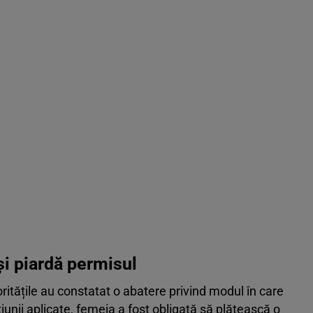
și piardă permisul
oritățile au constatat o abatere privind modul în care
unii aplicate, femeia a fost obligată să plătească o