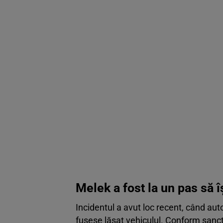
Melek a fost la un pas să î
Incidentul a avut loc recent, când aut
fusese lăsat vehiculul. Conform sancți