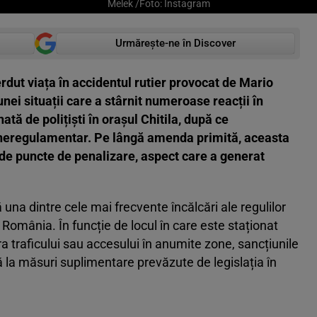
Melek /Foto: Instagram
Urmărește-ne în Discover
rdut viața în accidentul rutier provocat de Mario
unei situații care a stârnit numeroase reacții în
tă de polițiști în orașul Chitila, după ce
t neregulamentar. Pe lângă amenda primită, aceasta
 de puncte de penalizare, aspect care a generat
na dintre cele mai frecvente încălcări ale regulilor
din România. În funcție de locul în care este staționat
a traficului sau accesului în anumite zone, sancțiunile
la măsuri suplimentare prevăzute de legislația în