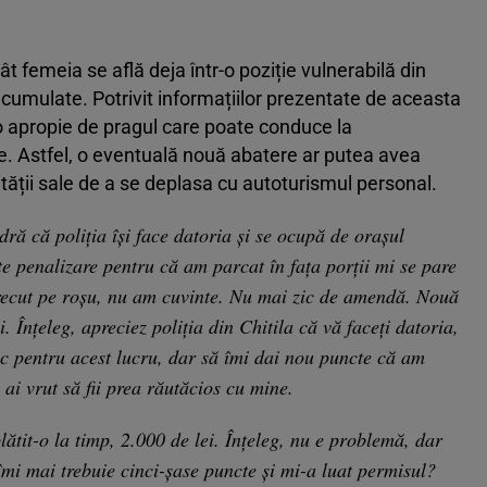
ât femeia se află deja într-o poziție vulnerabilă din
cumulate. Potrivit informațiilor prezentate de aceasta
o apropie de pragul care poate conduce la
. Astfel, o eventuală nouă abatere ar putea avea
tății sale de a se deplasa cu autoturismul personal.
dră că poliția își face datoria și se ocupă de orașul
te penalizare pentru că am parcat în fața porții mi se pare
ecut pe roșu, nu am cuvinte. Nu mai zic de amendă. Nouă
. Înțeleg, apreciez poliția din Chitila că vă faceți datoria,
c pentru acest lucru, dar să îmi dai nou puncte că am
 ai vrut să fii prea răutăcios cu mine.
tit-o la timp, 2.000 de lei. Înțeleg, nu e problemă, dar
îmi mai trebuie cinci-șase puncte și mi-a luat permisul?