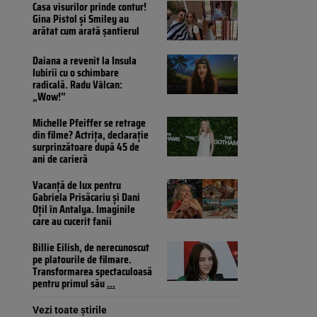
Casa visurilor prinde contur!
Gina Pistol și Smiley au
arătat cum arată șantierul
Daiana a revenit la Insula
Iubirii cu o schimbare
radicală. Radu Vâlcan:
„Wow!”
Michelle Pfeiffer se retrage
din filme? Actrița, declarație
surprinzătoare după 45 de
ani de carieră
Vacanță de lux pentru
Gabriela Prisăcariu și Dani
Oțil în Antalya. Imaginile
care au cucerit fanii
Billie Eilish, de nerecunoscut
pe platourile de filmare.
Transformarea spectaculoasă
pentru primul său
...
Vezi toate știrile