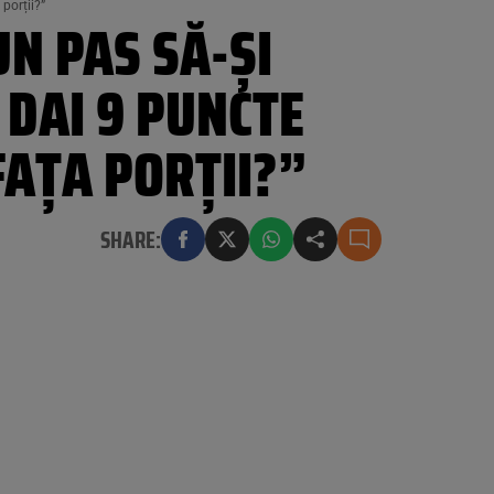
porții?”
UN PAS SĂ-ȘI
 DAI 9 PUNCTE
FAȚA PORȚII?”
SHARE: