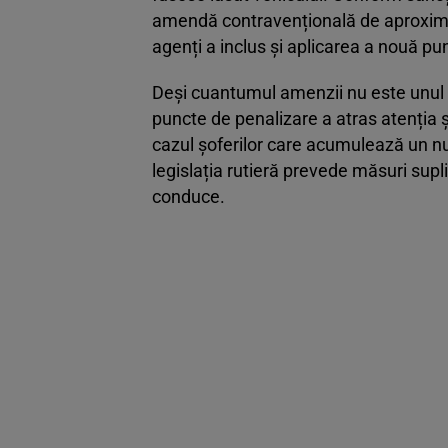
amendă contravențională de aproximat
agenți a inclus și aplicarea a nouă pu
Deși cuantumul amenzii nu este unul 
puncte de penalizare a atras atenția ș
cazul șoferilor care acumulează un num
legislația rutieră prevede măsuri sup
conduce.