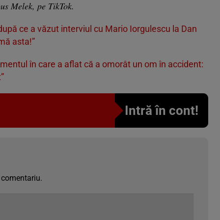
pus Melek, pe TikTok.
 după ce a văzut interviul cu Mario Iorgulescu la Dan
mă asta!”
entul în care a aflat că a omorât un om în accident:
”
Intră în cont!
 comentariu.