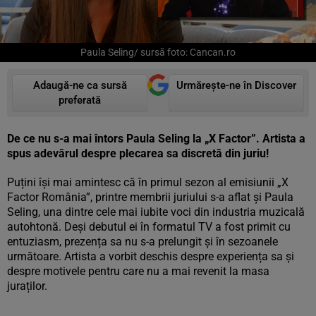
Paula Seling/ sursă foto: Cancan.ro
Adaugă-ne ca sursă
Urmărește-ne în Discover
preferată
De ce nu s-a mai întors Paula Seling la „X Factor”. Artista a
spus adevărul despre plecarea sa discretă din juriu!
Puțini își mai amintesc că în primul sezon al emisiunii „X
Factor România”, printre membrii juriului s-a aflat și Paula
Seling, una dintre cele mai iubite voci din industria muzicală
autohtonă. Deși debutul ei în formatul TV a fost primit cu
entuziasm, prezența sa nu s-a prelungit și în sezoanele
următoare. Artista a vorbit deschis despre experiența sa și
despre motivele pentru care nu a mai revenit la masa
juraților.