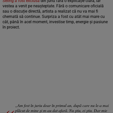
Seling a fost exclusă
din juriu fără o explicație clară, iar
vestea a venit pe neașteptate. Fără o comunicare oficială
sau o discuție directă, artista a realizat că nu va mai fi
chemată să continue. Surpriza a fost cu atât mai mare cu
cât, până în acel moment, investise timp, energie și pasiune
în proiect.
„Am fost în juriu doar în primul an, după care nu le-a mai
plăcut de mine și m-au dat afară. Nu știu, ei știu. Dar mie