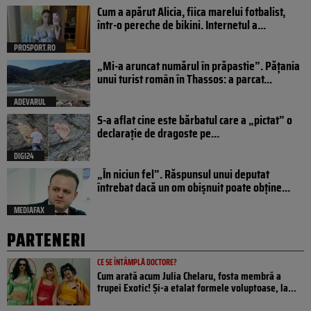
Cum a apărut Alicia, fiica marelui fotbalist,
într-o pereche de bikini. Internetul a...
PROSPORT.RO
„Mi-a aruncat numărul în prăpastie”. Pățania
unui turist român în Thassos: a parcat...
ADEVARUL
S-a aflat cine este bărbatul care a „pictat” o
declarație de dragoste pe...
DIGI24
„În niciun fel”. Răspunsul unui deputat
întrebat dacă un om obișnuit poate obține...
MEDIAFAX
PARTENERI
CE SE ÎNTÂMPLĂ DOCTORE?
Cum arată acum Julia Chelaru, fosta membră a
trupei Exotic! Și-a etalat formele voluptoase, la...