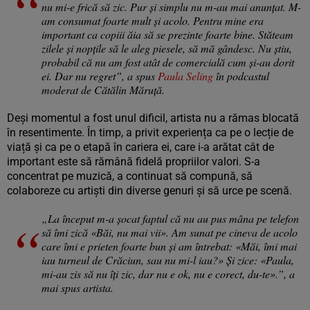
nu mi-e frică să zic. Pur și simplu nu m-au mai anunțat. M-
am consumat foarte mult și acolo. Pentru mine era
important ca copiii ăia să se prezinte foarte bine. Stăteam
zilele și nopțile să le aleg piesele, să mă gândesc. Nu știu,
probabil că nu am fost atât de comercială cum și-au dorit
ei. Dar nu regret”, a spus
Paula Seling
în podcastul
moderat de Cătălin Măruță.
Deși momentul a fost unul dificil, artista nu a rămas blocată
în resentimente. În timp, a privit experiența ca pe o lecție de
viață și ca pe o etapă în cariera ei, care i-a arătat cât de
important este să rămână fidelă propriilor valori. S-a
concentrat pe muzică, a continuat să compună, să
colaboreze cu artiști din diverse genuri și să urce pe scenă.
„La început m-a șocat faptul că nu au pus mâna pe telefon
să îmi zică «Băi, nu mai vii». Am sunat pe cineva de acolo
care îmi e prieten foarte bun și am întrebat: «Măi, îmi mai
iau turneul de Crăciun, sau nu mi-l iau?» Și zice: «Paula,
mi-au zis să nu îți zic, dar nu e ok, nu e corect, du-te».”, a
mai spus artista.