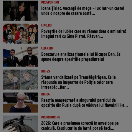
PROSPORT.RO
Ioana Țiriac, vacanță de mega – lux într-un castel
unde o noapte de cazare costă...
CIAO.RO
Poveştile de iubire care au rămas doar o amintire!
Imagini tari cu Gina Pistol, Răzvan...
CLICK.RO
Botezatu a analizat ținutele lui Nicușor Dan. Ce
spune despre aparițiile președintelui
DIGI 24
Stânca vandalizată pe Transfăgărășan. Ce le
răspunde un inspector de Poliție celor care
întreabă: „Dar...
DIGI24
Reacția neașteptată a singurului partidul de
opoziţie din Rusia după ce văduva lui Navalnîi i-a...
PROMOTOR.RO
2026: Care e presiunea corectă în anvelope pe
caniculă. Cauciucurile de iarnă pot să facă...