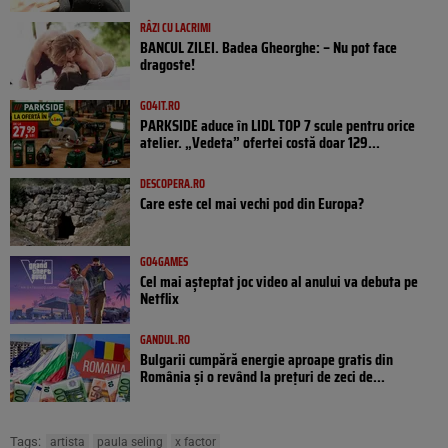
RÂZI CU LACRIMI
BANCUL ZILEI. Badea Gheorghe: – Nu pot face
dragoste!
GO4IT.RO
PARKSIDE aduce în LIDL TOP 7 scule pentru orice
atelier. „Vedeta” ofertei costă doar 129...
DESCOPERA.RO
Care este cel mai vechi pod din Europa?
GO4GAMES
Cel mai așteptat joc video al anului va debuta pe
Netflix
GANDUL.RO
Bulgarii cumpără energie aproape gratis din
România și o revând la prețuri de zeci de...
Tags:
artista
paula seling
x factor