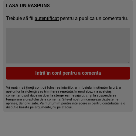
LASĂ UN RĂSPUNS
Trebuie să fii
autentificat
pentru a publica un comentariu.
Intră în cont pentru a comenta
Vă rugăm să țineți cont că folosirea injuriilor, a limbajului instigator la ură, a
apelurilor la violență sau trimiterea repetată, în mod abuziv, a aceluiași
comentariu pot duce nu doar la ștergerea mesajului, ci și la suspendarea
temporară a dreptului de a comenta. Site-ul nostru încurajează dezbaterile
aprinse, dar civilizate. Vă mulțumim pentru înțelegere și pentru contribuția la o
discuție bazată pe argumente, nu pe atacuri.