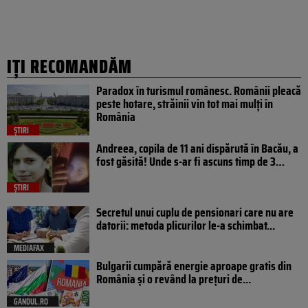
IȚI RECOMANDĂM
Paradox în turismul românesc. Românii pleacă
peste hotare, străinii vin tot mai mulți în
România
ȘTIRI
Andreea, copila de 11 ani dispărută în Bacău, a
fost găsită! Unde s-ar fi ascuns timp de 3…
ȘTIRI
Secretul unui cuplu de pensionari care nu are
datorii: metoda plicurilor le-a schimbat...
MEDIAFAX
Bulgarii cumpără energie aproape gratis din
România și o revând la prețuri de...
GANDUL.RO