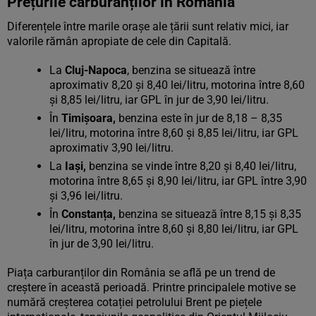
Prețurile carburanților în România
Diferențele între marile orașe ale țării sunt relativ mici, iar
valorile rămân apropiate de cele din Capitală.
La
Cluj-Napoca
, benzina se situează între
aproximativ 8,20 și 8,40 lei/litru, motorina între 8,60
și 8,85 lei/litru, iar GPL în jur de 3,90 lei/litru.
În
Timișoara,
benzina este în jur de 8,18 – 8,35
lei/litru, motorina între 8,60 și 8,85 lei/litru, iar GPL
aproximativ 3,90 lei/litru.
La
Iași,
benzina se vinde între 8,20 și 8,40 lei/litru,
motorina între 8,65 și 8,90 lei/litru, iar GPL între 3,90
și 3,96 lei/litru.
În
Constanța,
benzina se situează între 8,15 și 8,35
lei/litru, motorina între 8,60 și 8,80 lei/litru, iar GPL
în jur de 3,90 lei/litru.
Piața carburanților din România se află pe un trend de
creștere în această perioadă. Printre principalele motive se
numără creșterea cotației petrolului Brent pe piețele