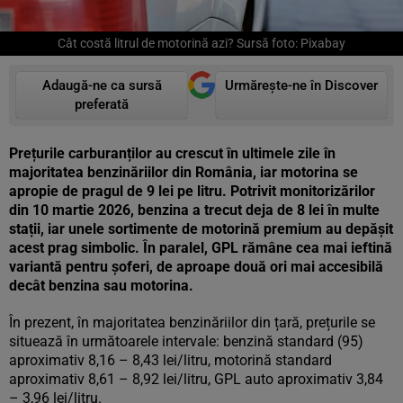
Cât costă litrul de motorină azi? Sursă foto: Pixabay
Adaugă-ne ca sursă
Urmărește-ne în Discover
preferată
Prețurile carburanților au crescut în ultimele zile în
majoritatea benzinăriilor din România, iar motorina se
apropie de pragul de 9 lei pe litru. Potrivit monitorizărilor
din 10 martie 2026, benzina a trecut deja de 8 lei în multe
stații, iar unele sortimente de motorină premium au depășit
acest prag simbolic. În paralel, GPL rămâne cea mai ieftină
variantă pentru șoferi, de aproape două ori mai accesibilă
decât benzina sau motorina.
În prezent, în majoritatea benzinăriilor din țară, prețurile se
situează în următoarele intervale: benzină standard (95)
aproximativ 8,16 – 8,43 lei/litru, motorină standard
aproximativ 8,61 – 8,92 lei/litru, GPL auto aproximativ 3,84
– 3,96 lei/litru.