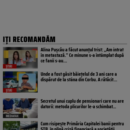
IȚI RECOMANDĂM
Alina Pușcău a făcut anunțul trist: „Am intrat
în metastază.” Ce minune s-a întâmplat după
ce fanii s-au…
ȘTIRI
Unde a fost găsit băiețelul de 3 ani care a
dispărut de la stâna din Corbu. A rătăcit…
ȘTIRI
Secretul unui cuplu de pensionari care nu are
datorii: metoda plicurilor le-a schimbat...
MEDIAFAX
Cum risipește Primăria Capitalei banii pentru
STB, în plină criză financiară a societății...