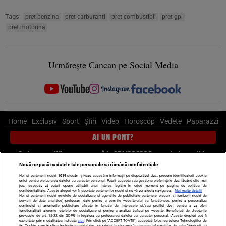
Tags:
pret benzina
pret carburanti
pret combustibil
pret gpl
pret motorina
Urmărește Cancan pe Social Media
Home
Exclusiv
Sport
Știri
Video
Horoscop
Vedete
Paparazzi
AI UN PONT?
Scrie-ne pe Whatsapp
, sună la 0741226226 sau trimite mail la
pont@cancan.ro
Nouă ne pasă ca datele tale personale să rămână confidențiale
Noi și partenerii noștri
1019
stocăm și/sau accesăm informații pe dispozitivul dvs., precum identificatorii cookie
unici pentru prelucrarea datelor cu caracter personal. Puteți accepta sau gestiona preferințele dvs. făcând clic mai
Știri interne
Știri externe
Politică
jos, respectiv vă puteți opune utilizării unui interes legitim în orice moment pe pagina cu politica de
confidențialitate. Aceste alegeri vor fi raportate partenerilor noștri și nu vă vor afecta navigarea.
Mai multe detalii
Noi si partenerii nostri (retelele de socializare si agentiile de publicitate partenere, precum si furnizorii nostri de
servicii de date analitice) prelucram date pentru a permite website-ului sa functioneze, pentru a personaliza
Ultimele stiri
Diete
Insula Iubirii
Dictionar de vise
LIFE STYLE
continutul si anunturile publicitare afisate in functie de interesele si/sau profilul dvs., pentru a va oferi
functionalitati aferente retelelor de socializare si pentru a analiza traficul pe website. Beneficiati de drepturile
Horoscop
prevazute de art. 15-22 din GDPR in legatura cu prelucrarea datelor cu caracter personal. Aceste drepturi pot fi
exercitate prin modalitatea indicata
aici
. Prin click pe “ACCEPT TOATE”, acceptati folosirea tuturor Tehnologiilor de
tip Cookie, care implica inclusiv acceptul dvs. cu privire la stocarea/accesarea informatiilor de catre Vendor-ii cu