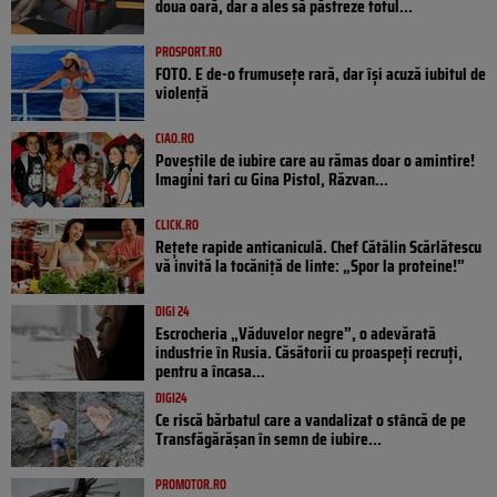
doua oară, dar a ales să păstreze totul...
PROSPORT.RO
FOTO. E de-o frumusețe rară, dar își acuză iubitul de
violență
CIAO.RO
Poveştile de iubire care au rămas doar o amintire!
Imagini tari cu Gina Pistol, Răzvan...
CLICK.RO
Rețete rapide anticaniculă. Chef Cătălin Scărlătescu
vă invită la tocăniță de linte: „Spor la proteine!”
DIGI 24
Escrocheria „Văduvelor negre”, o adevărată
industrie în Rusia. Căsătorii cu proaspeți recruți,
pentru a încasa...
DIGI24
Ce riscă bărbatul care a vandalizat o stâncă de pe
Transfăgărășan în semn de iubire...
PROMOTOR.RO