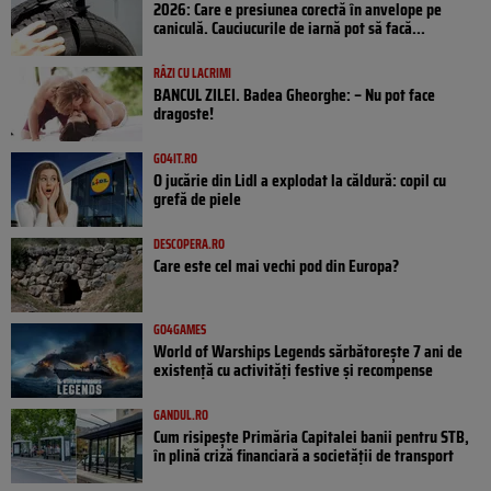
2026: Care e presiunea corectă în anvelope pe
caniculă. Cauciucurile de iarnă pot să facă...
RÂZI CU LACRIMI
BANCUL ZILEI. Badea Gheorghe: – Nu pot face
dragoste!
GO4IT.RO
O jucărie din Lidl a explodat la căldură: copil cu
grefă de piele
DESCOPERA.RO
Care este cel mai vechi pod din Europa?
GO4GAMES
World of Warships Legends sărbătorește 7 ani de
existență cu activități festive și recompense
GANDUL.RO
Cum risipește Primăria Capitalei banii pentru STB,
în plină criză financiară a societății de transport