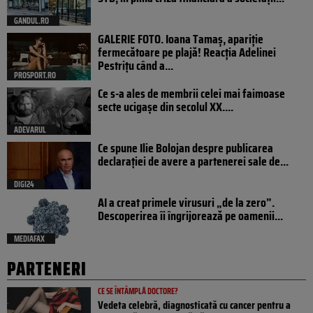
GANDUL.RO
GALERIE FOTO. Ioana Tamaş, apariție
fermecătoare pe plajă! Reacția Adelinei
Pestrițu când a...
PROSPORT.RO
Ce s-a ales de membrii celei mai faimoase
secte ucigașe din secolul XX....
ADEVARUL
Ce spune Ilie Bolojan despre publicarea
declarației de avere a partenerei sale de...
DIGI24
AI a creat primele virusuri „de la zero”.
Descoperirea îi îngrijorează pe oamenii...
MEDIAFAX
PARTENERI
CE SE ÎNTÂMPLĂ DOCTORE?
Vedeta celebră, diagnosticată cu cancer pentru a