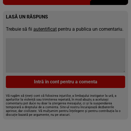
LASĂ UN RĂSPUNS
Trebuie să fii
autentificat
pentru a publica un comentariu.
Intră în cont pentru a comenta
Vă rugăm să țineți cont că folosirea injuriilor, a limbajului instigator la ură, a
apelurilor la violență sau trimiterea repetată, în mod abuziv, a aceluiași
comentariu pot duce nu doar la ștergerea mesajului, ci și la suspendarea
temporară a dreptului de a comenta. Site-ul nostru încurajează dezbaterile
aprinse, dar civilizate. Vă mulțumim pentru înțelegere și pentru contribuția la o
discuție bazată pe argumente, nu pe atacuri.