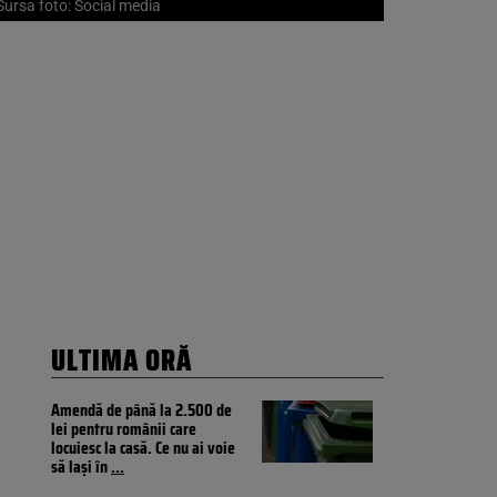
ursa foto: Social media
ULTIMA ORĂ
Amendă de până la 2.500 de
lei pentru românii care
locuiesc la casă. Ce nu ai voie
să lași în
...