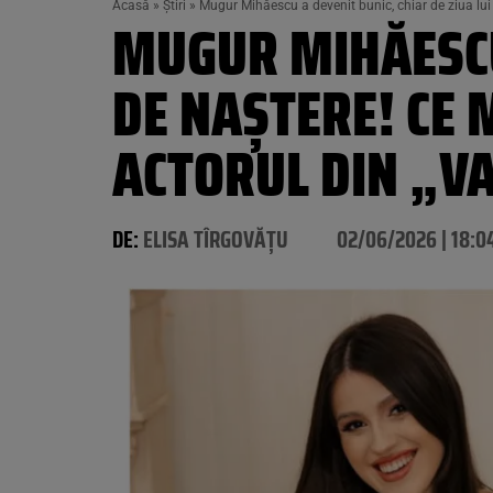
Acasă
»
Știri
»
Mugur Mihăescu a devenit bunic, chiar de ziua lu
MUGUR MIHĂESCU 
DE NAȘTERE! CE
ACTORUL DIN „V
DE:
ELISA TÎRGOVĂȚU
02/06/2026 | 18:0