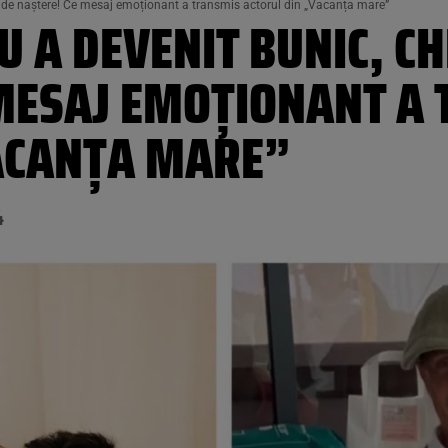
i de naștere! Ce mesaj emoționant a transmis actorul din „Vacanța mare”
A DEVENIT BUNIC, CHI
 MESAJ EMOȚIONANT A
ACANȚA MARE”
4