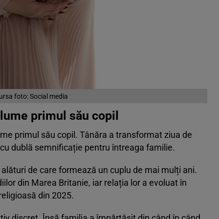
ursa foto: Social media
lume primul său copil
ume primul său copil. Tânăra a transformat ziua de
cu dublă semnificație pentru întreaga familie.
 alături de care formează un cuplu de mai mulți ani.
lor din Marea Britanie, iar relația lor a evoluat în
religioasă din 2025.
ativ discret. Însă familia a împărtășit din când în când