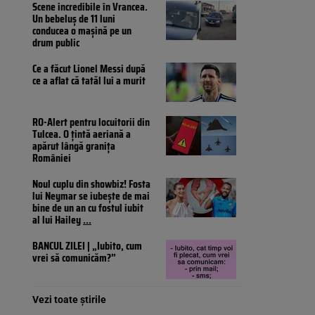
Scene incredibile în Vrancea.
Un bebeluș de 11 luni
conducea o mașină pe un
drum public
Ce a făcut Lionel Messi după
ce a aflat că tatăl lui a murit
RO-Alert pentru locuitorii din
Tulcea. O țintă aeriană a
apărut lângă granița
României
Noul cuplu din showbiz! Fosta
lui Neymar se iubește de mai
bine de un an cu fostul iubit
al lui Hailey
...
BANCUL ZILEI | „Iubito, cum
vrei să comunicăm?”
Vezi toate știrile