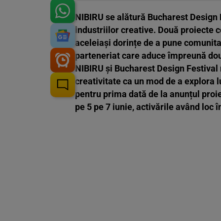
NIBIRU se alătură Bucharest Design 
industriilor creative. Două proiecte co
aceleiași dorințe de a pune comunitate
parteneriat care aduce împreună do
NIBIRU și Bucharest Design Festiva
creativitate ca un mod de a explora l
pentru prima dată de la anunțul proie
pe 5 pe 7 iunie, activările având loc 