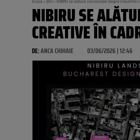
Acasă
»
Știri
»
NIBIRU se alătură conversației despre industriile 
NIBIRU SE ALĂTU
CREATIVE ÎN CAD
DE:
ANCA CHIHAIE
03/06/2026 | 12:46