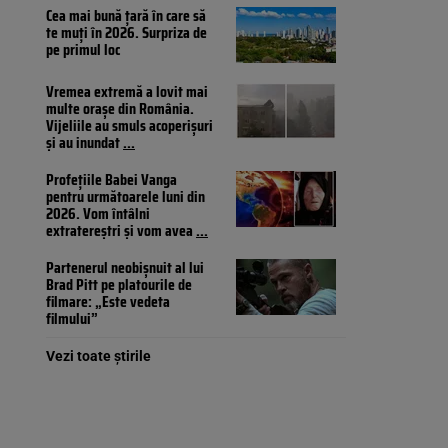
Cea mai bună țară în care să
te muți în 2026. Surpriza de
pe primul loc
Vremea extremă a lovit mai
multe orașe din România.
Vijeliile au smuls acoperișuri
și au inundat
...
Profețiile Babei Vanga
pentru următoarele luni din
2026. Vom întâlni
extratereștri și vom avea
...
Partenerul neobișnuit al lui
Brad Pitt pe platourile de
filmare: „Este vedeta
filmului”
Vezi toate știrile