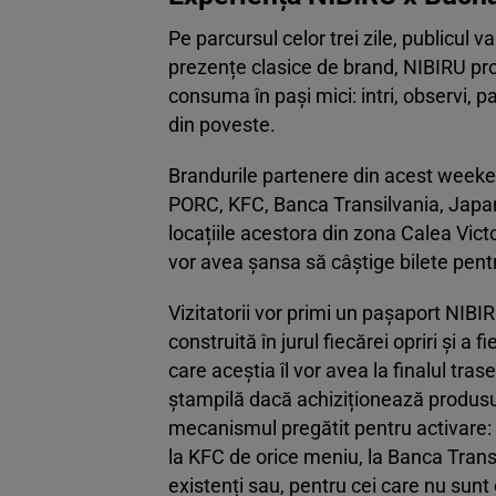
Pe parcursul celor trei zile, publicul v
prezențe clasice de brand, NIBIRU pr
consuma în pași mici: intri, observi, p
din poveste.
Brandurile partenere din acest weekend
PORC, KFC, Banca Transilvania, Japano
locațiile acestora din zona Calea Vict
vor avea șansa să câștige bilete pent
Vizitatorii vor primi un pașaport NIB
construită în jurul fiecărei opriri și a
care aceștia îl vor avea la finalul tras
ștampilă dacă achiziționează produsu
mecanismul pregătit pentru activare: l
la KFC de orice meniu, la Banca Transi
existenți sau, pentru cei care nu sunt 