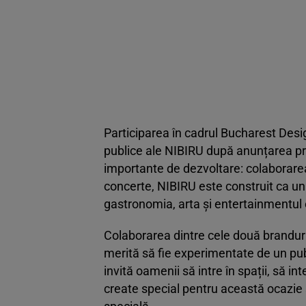
Participarea în cadrul Bucharest Desi
publice ale NIBIRU după anunțarea proie
importante de dezvoltare: colaborarea c
concerte, NIBIRU este construit ca un s
gastronomia, arta și entertainmentul 
Colaborarea dintre cele două branduri p
merită să fie experimentate de un publ
invită oamenii să intre în spații, să 
create special pentru această ocazie ș