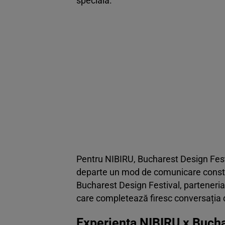
specială.
Pentru NIBIRU, Bucharest Design Festi
departe un mod de comunicare construit
Bucharest Design Festival, parteneria
care completează firesc conversația d
Experiența NIBIRU x Bucha