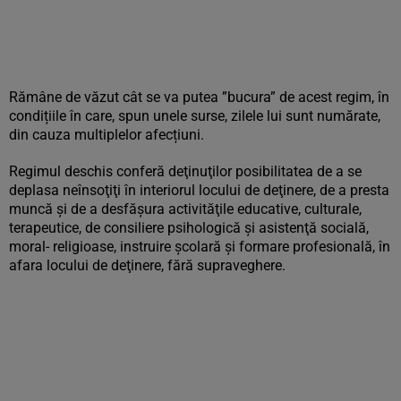
Rămâne de văzut cât se va putea ”bucura” de acest regim, în
condițiile în care, spun unele surse, zilele lui sunt numărate,
din cauza multiplelor afecțiuni.
Regimul deschis conferă deţinuţilor posibilitatea de a se
deplasa neînsoţiţi în interiorul locului de deţinere, de a presta
muncă şi de a desfăşura activităţile educative, culturale,
terapeutice, de consiliere psihologică şi asistenţă socială,
moral- religioase, instruire şcolară şi formare profesională, în
afara locului de deţinere, fără supraveghere.