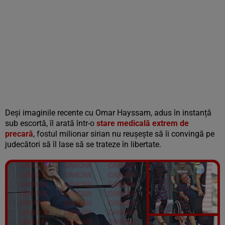
Deși imaginile recente cu Omar Hayssam, adus în instanță
sub escortă, îl arată într-o
stare medicală extrem de
precară
, fostul milionar sirian nu reușește să îi convingă pe
judecători să îl lase să se trateze în libertate.