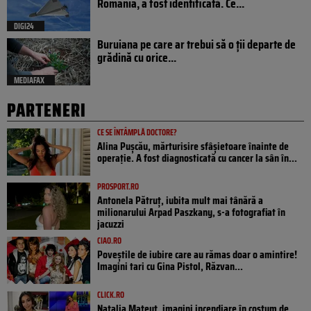
România, a fost identificată. Ce...
DIGI24
Buruiana pe care ar trebui să o ții departe de
grădină cu orice...
MEDIAFAX
PARTENERI
CE SE ÎNTÂMPLĂ DOCTORE?
Alina Pușcău, mărturisire sfâșietoare înainte de
operație. A fost diagnosticată cu cancer la sân în...
PROSPORT.RO
Antonela Pătruț, iubita mult mai tânără a
milionarului Arpad Paszkany, s-a fotografiat în
jacuzzi
CIAO.RO
Poveştile de iubire care au rămas doar o amintire!
Imagini tari cu Gina Pistol, Răzvan...
CLICK.RO
Natalia Mateuț, imagini incendiare în costum de