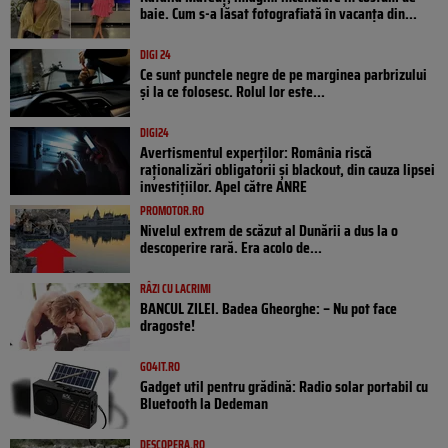
baie. Cum s-a lăsat fotografiată în vacanța din...
DIGI 24
Ce sunt punctele negre de pe marginea parbrizului
și la ce folosesc. Rolul lor este...
DIGI24
Avertismentul experților: România riscă
raționalizări obligatorii și blackout, din cauza lipsei
investițiilor. Apel către ANRE
PROMOTOR.RO
Nivelul extrem de scăzut al Dunării a dus la o
descoperire rară. Era acolo de...
RÂZI CU LACRIMI
BANCUL ZILEI. Badea Gheorghe: – Nu pot face
dragoste!
GO4IT.RO
Gadget util pentru grădină: Radio solar portabil cu
Bluetooth la Dedeman
DESCOPERA.RO