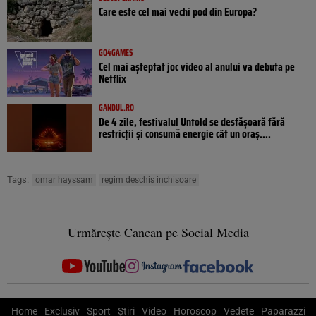
Care este cel mai vechi pod din Europa?
GO4GAMES
Cel mai așteptat joc video al anului va debuta pe
Netflix
GANDUL.RO
De 4 zile, festivalul Untold se desfășoară fără
restricții și consumă energie cât un oraș....
Tags:
omar hayssam
regim deschis inchisoare
Urmărește Cancan pe Social Media
Home
Exclusiv
Sport
Știri
Video
Horoscop
Vedete
Paparazzi