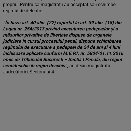
propriu. Pentru că magistrații au acceptat să-i schimbe
regimul de detenție.
”În baza art. 40 alin. (22) raportat la art. 39 alin. (18) din
Legea nr. 254/2013 privind executarea pedepselor şi a
măsurilor privative de libertate dispuse de organele
judiciare în cursul procesului penal, dispune schimbarea
regimului de executare a pedepsei de 24 de ani și 4 luni
închisoare aplicate conform M.E.P.Î. nr. 5804/01.11.2016
emis de Tribunalul București – Secția I Penală, din regim
semideschis în regim deschis”,
au decis magistrații
Judecătoriei Sectorului 4.