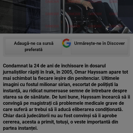
Adaugă-ne ca sursă
Urmărește-ne în Discover
preferată
Condamnat la 24 de ani de închisoare în dosarul
jurnaliștilor răpiți în Irak, în 2005, Omar Hayssam apare tot
mai schimbat la fiecare ieșire din penitenciar. Ultimele
imagini cu fostul milionar sirian, escortat de polițiști la
instanță, au ridicat numeroase semne de întrebare despre
starea sa de sănătate. De luni bune, Hayssam încearcă să îi
convingă pe magistrați că problemele medicale grave de
care suferă ar trebui să îi aducă eliberarea condiționată.
Chiar dacă judecătorii nu au fost convinși să îi aprobe
cererea, acesta a primit, totuși, o veste importantă din
partea instanței.