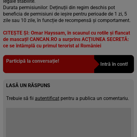
legale stabilite.
Durata permisiunilor: Deținuții din regim deschis pot
beneficia de permisiuni de ieșire pentru perioade de 1 zi, 5
zile sau 10 zile, în funcție de recompensă și comportament.
CITEȘTE ȘI:
Omar Hayssam, în scaunul cu rotile și flancat
de mascați! CANCAN.RO a surprins ACȚIUNEA SECRETĂ:
ce se întâmplă cu primul terorist al României
Participă la conversație!
Intră în cont!
LASĂ UN RĂSPUNS
Trebuie să fii
autentificat
pentru a publica un comentariu.