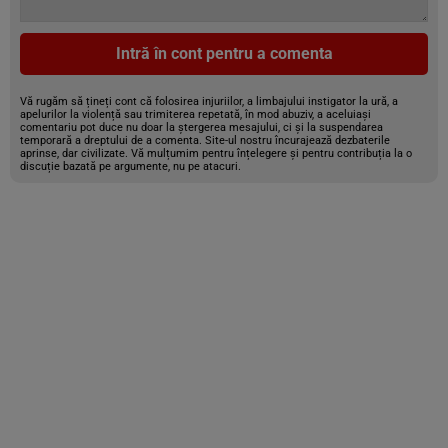
Intră în cont pentru a comenta
Vă rugăm să țineți cont că folosirea injuriilor, a limbajului instigator la ură, a
apelurilor la violență sau trimiterea repetată, în mod abuziv, a aceluiași
comentariu pot duce nu doar la ștergerea mesajului, ci și la suspendarea
temporară a dreptului de a comenta. Site-ul nostru încurajează dezbaterile
aprinse, dar civilizate. Vă mulțumim pentru înțelegere și pentru contribuția la o
discuție bazată pe argumente, nu pe atacuri.