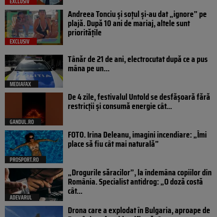
EXCLUSIV
Andreea Tonciu și soțul și-au dat „ignore” pe
plajă. După 10 ani de mariaj, altele sunt
prioritățile
EXCLUSIV
Tânăr de 21 de ani, electrocutat după ce a pus
mâna pe un...
MEDIAFAX
De 4 zile, festivalul Untold se desfășoară fără
restricții și consumă energie cât...
GANDUL.RO
FOTO. Irina Deleanu, imagini incendiare: „Îmi
place să fiu cât mai naturală”
PROSPORT.RO
„Drogurile săracilor”, la îndemâna copiilor din
România. Specialist antidrog: „O doză costă
cât...
ADEVARUL
Drona care a explodat în Bulgaria, aproape de