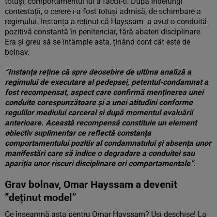
totuși, comportamentul lui a făcut-o. După îndelungi
contestații, o cerere i-a fost totuși admisă, de schimbare a
regimului. Instanța a reținut că Hayssam a avut o conduită
pozitivă constantă în penitenciar, fără abateri disciplinare.
Era și greu să se întâmple asta, ținând cont cât este de
bolnav.
”Instanța reține că spre deosebire de ultima analiză a
regimului de executare al pedepsei, petentul-condamnat a
fost recompensat, aspect care confirmă menținerea unei
conduite corespunzătoare și a unei atitudini conforme
regulilor mediului carceral și după momentul evaluării
anterioare. Această recompensă constituie un element
obiectiv suplimentar ce reflectă constanța
comportamentului pozitiv al condamnatului și absența unor
manifestări care să indice o degradare a conduitei sau
apariția unor riscuri disciplinare ori comportamentale”
.
Grav bolnav, Omar Hayssam a devenit
”deținut model”
Ce înseamnă asta pentru Omar Hayssam? Uși deschise! La