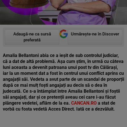
Adaugă-ne ca sursă
Urmărește-ne în Discover
preferată
Amalia Bellantoni abia ce a ieșit de sub controlul judiciar,
că a dat de altă problemă. Așa cum știm, în urmă cu câteva
luni aceasta a devenit patroana unui post tv din Călărași,
iar la un moment dat a fost în centrul unui conflict aprins cu
angajații săi. Vedeta a avut parte de un scandal de proporții
după ce mai mulț foști angajați au decis să o dea în
judecată. Ce s-a întâmplat între Amalia Bellantoni și foștii
săi angajați, dar și ce pretenții aveau cei care i-au făcut
plângere vedetei, aflăm de la ea.
CANCAN.RO
a stat de
vorbă cu fosta vedetă Acces Direct. Iată ce a dezvăluit.