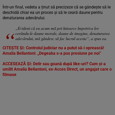
Într-un final, vedeta a ținut să precizeze că se gândește să le
deschidă chiar ea un proces și să le ceară daune pentru
denaturarea adevărului.
„Evident că eu acum mă pot întoarce împotriva lor
cerându-le daune morale, daune de imagine, denaturarea
adevărului, mă gândesc să fac lucrul acesta”, a spus ea.
CITEȘTE ȘI:
Controlul judiciar nu a putut să-i oprească!
Amalia Bellantoni: „Degeaba s-a pus presiune pe noi”
ACCESEAZĂ ȘI:
Delir sau goană după like-uri? Cum și-a
umilit Amalia Bellantoni, ex-Acces Direct, un angajat care o
filmase