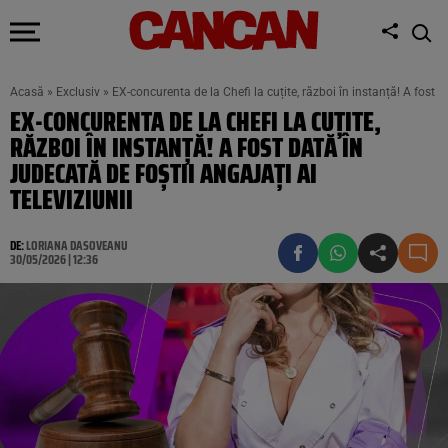
Acasă
»
Exclusiv
»
EX-concurenta de la Chefi la cuțite, război în instanță! A fost da
EX-CONCURENTA DE LA CHEFI LA CUȚITE,
RĂZBOI ÎN INSTANȚĂ! A FOST DATĂ ÎN
JUDECATĂ DE FOȘTII ANGAJAȚI AI
TELEVIZIUNII
DE:
LORIANA DASOVEANU
30/05/2026 | 12:36