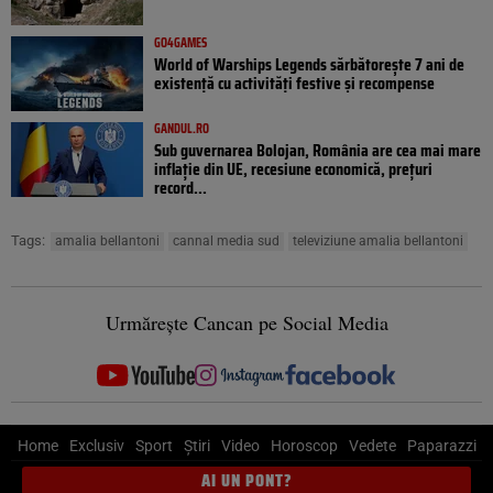
GO4GAMES
World of Warships Legends sărbătorește 7 ani de
existență cu activități festive și recompense
GANDUL.RO
Sub guvernarea Bolojan, România are cea mai mare
inflație din UE, recesiune economică, prețuri
record...
Tags:
amalia bellantoni
cannal media sud
televiziune amalia bellantoni
Urmărește Cancan pe Social Media
Home
Exclusiv
Sport
Știri
Video
Horoscop
Vedete
Paparazzi
AI UN PONT?