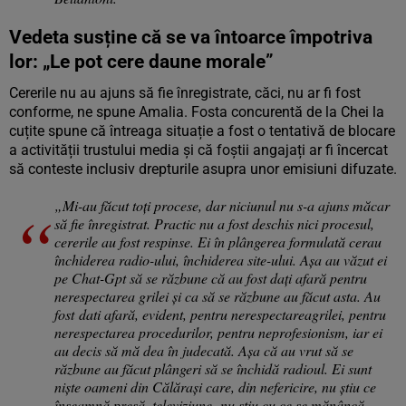
Vedeta susține că se va întoarce împotriva
lor: „Le pot cere daune morale”
Cererile nu au ajuns să fie înregistrate, căci, nu ar fi fost
conforme, ne spune Amalia. Fosta concurentă de la Chei la
cuțite spune că întreaga situație a fost o tentativă de blocare
a activității trustului media și că foștii angajați ar fi încercat
să conteste inclusiv drepturile asupra unor emisiuni difuzate.
„Mi-au făcut toți procese, dar niciunul nu s-a ajuns măcar
să fie înregistrat. Practic nu a fost deschis nici procesul,
cererile au fost respinse.
Ei în plângerea formulată cerau
închiderea radio-ului, închiderea site-ului. Așa au văzut ei
pe Chat-Gpt să se răzbune că au fost dați afară pentru
nerespectarea grilei și ca să se răzbune au făcut asta. Au
fost
dati afară, evident, pentru nerespectarea
grilei, pentru
nerespectarea procedurilor, pentru neprofesionism, iar ei
au decis să mă dea în judecată. Așa că au vrut să se
răzbune au făcut plângeri să se închidă radioul.
Ei sunt
niște oameni din Călărași care, din nefericire, nu știu ce
înseamnă presă, televiziune,
nu știu cu ce se mănâncă.