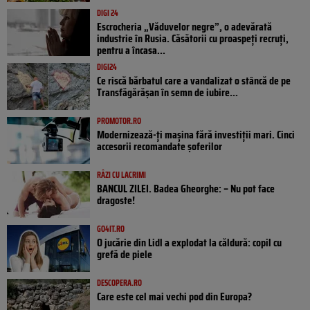
DIGI 24
Escrocheria „Văduvelor negre”, o adevărată
industrie în Rusia. Căsătorii cu proaspeți recruți,
pentru a încasa...
DIGI24
Ce riscă bărbatul care a vandalizat o stâncă de pe
Transfăgărășan în semn de iubire...
PROMOTOR.RO
Modernizează-ți mașina fără investiții mari. Cinci
accesorii recomandate șoferilor
RÂZI CU LACRIMI
BANCUL ZILEI. Badea Gheorghe: – Nu pot face
dragoste!
GO4IT.RO
O jucărie din Lidl a explodat la căldură: copil cu
grefă de piele
DESCOPERA.RO
Care este cel mai vechi pod din Europa?