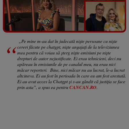
Vezi galeria foto
5 poze
„
Pe mine m-au dat în judecată niște persoane cu niște
cereri făcute pe chatgpt, n
iște angajați de la televiziunea
mea pentru că voiau să șterg niște emisiuni pe niște
drepturi de autor nejustificate. Ei erau tehnicieni, deci nu
apăreau în emisiunile de pe canalul meu, nu erau nici
măcar reporteri.
Bine, nici măcar nu au lucrat, le-a lucrat
altcineva. Ei au fost în perioada în care eu am fost arestată.
Ei au avut acces la Chatgpt și s-au gândit că justiția se face
prin asta”, a spus ea pentru
CANCAN.RO
.