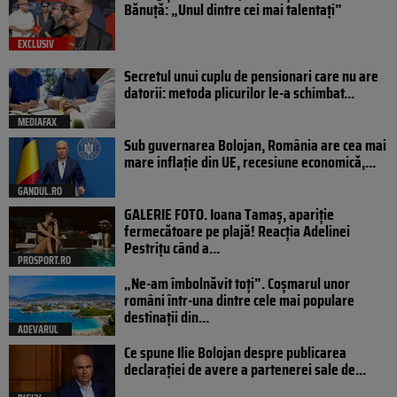
Bănuță: „Unul dintre cei mai talentați”
EXCLUSIV
Secretul unui cuplu de pensionari care nu are
datorii: metoda plicurilor le-a schimbat...
MEDIAFAX
Sub guvernarea Bolojan, România are cea mai
mare inflație din UE, recesiune economică,...
GANDUL.RO
GALERIE FOTO. Ioana Tamaş, apariție
fermecătoare pe plajă! Reacția Adelinei
Pestrițu când a...
PROSPORT.RO
„Ne-am îmbolnăvit toți”. Coșmarul unor
români într-una dintre cele mai populare
destinații din...
ADEVARUL
Ce spune Ilie Bolojan despre publicarea
declarației de avere a partenerei sale de...