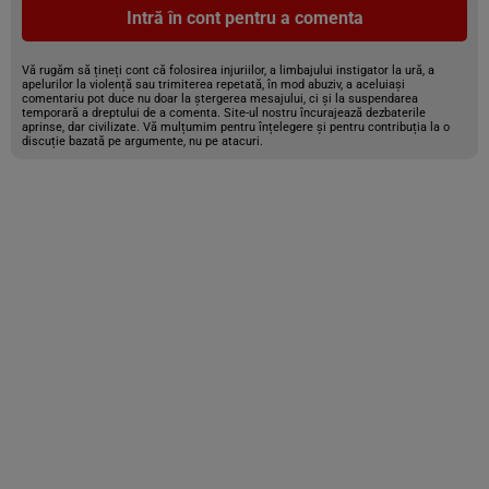
Intră în cont pentru a comenta
Vă rugăm să țineți cont că folosirea injuriilor, a limbajului instigator la ură, a
apelurilor la violență sau trimiterea repetată, în mod abuziv, a aceluiași
comentariu pot duce nu doar la ștergerea mesajului, ci și la suspendarea
temporară a dreptului de a comenta. Site-ul nostru încurajează dezbaterile
aprinse, dar civilizate. Vă mulțumim pentru înțelegere și pentru contribuția la o
discuție bazată pe argumente, nu pe atacuri.