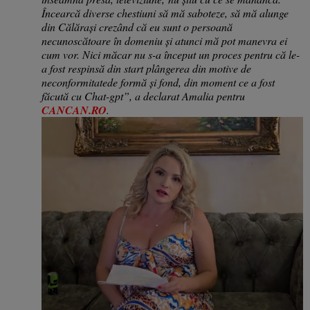
Încearcă diverse chestiuni să mă saboteze, să mă alunge
din Călărași
crezând că eu sunt o persoană
necunoscătoare în domeniu și atunci mă pot manevra ei
cum vor.
Nici măcar nu s-a început un proces
pentru că le-
a fost respinsă din start
plângerea
din motive de
neconformitate
de formă și fond, din moment ce a fost
făcută cu Chat-gpt”,
a declarat Amalia pentru
CANCAN.RO
.