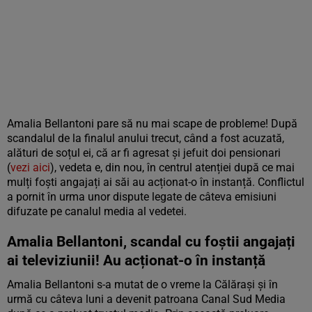
Amalia Bellantoni pare să nu mai scape de probleme! După
scandalul de la finalul anului trecut, când a fost acuzată,
alături de soțul ei, că ar fi agresat și jefuit doi pensionari
(
vezi aici
), vedeta e, din nou, în centrul atenției după ce mai
mulți foști angajați ai săi au acționat-o în instanță. Conflictul
a pornit în urma unor dispute legate de câteva emisiuni
difuzate pe canalul media al vedetei.
Amalia Bellantoni, scandal cu foștii angajați
ai televiziunii! Au acționat-o în instanță
Amalia Bellantoni s-a mutat de o vreme la Călărași și în
urmă cu câteva luni a devenit patroana Canal Sud Media