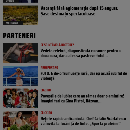
DIGI24
Vacanță fără aglomerație după 15 august.
Șase destinații spectaculoase
MEDIAFAX
PARTENERI
CE SE ÎNTÂMPLĂ DOCTORE?
Vedeta celebră, diagnosticată cu cancer pentru a
doua oară, dar a ales să păstreze totul...
PROSPORT.RO
FOTO. E de-o frumusețe rară, dar își acuză iubitul de
violență
CIAO.RO
Poveştile de iubire care au rămas doar o amintire!
Imagini tari cu Gina Pistol, Răzvan...
CLICK.RO
Rețete rapide anticaniculă. Chef Cătălin Scărlătescu
vă invită la tocăniță de linte: „Spor la proteine!”