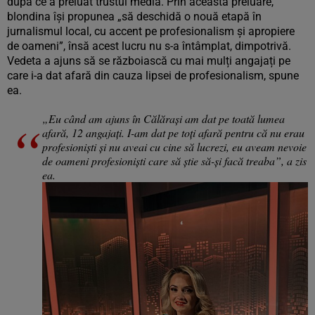
după ce a preluat trustul media. Prin această preluare,
blondina își propunea „să deschidă o nouă etapă în
jurnalismul local, cu accent pe profesionalism și apropiere
de oameni”, însă acest lucru nu s-a întâmplat, dimpotrivă.
Vedeta a ajuns să se războiască cu mai mulți angajați pe
care i-a dat afară din cauza lipsei de profesionalism, spune
ea.
„Eu când am ajuns în Călărași am dat pe toată lumea
afară, 12 angajați. I-am dat pe toți afară pentru că nu erau
profesioniști și nu aveai cu cine să lucrezi, eu aveam nevoie
de oameni profesioniști care să știe să-și facă treaba”, a zis
ea.