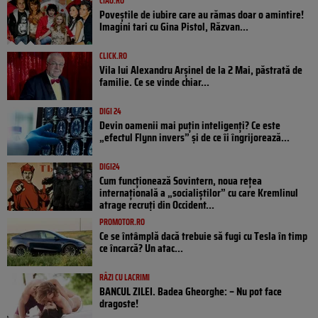
CIAO.RO
Poveştile de iubire care au rămas doar o amintire!
Imagini tari cu Gina Pistol, Răzvan...
CLICK.RO
Vila lui Alexandru Arșinel de la 2 Mai, păstrată de
familie. Ce se vinde chiar...
DIGI 24
Devin oamenii mai puțin inteligenți? Ce este
„efectul Flynn invers” și de ce îi îngrijorează...
DIGI24
Cum funcționează Sovintern, noua rețea
internațională a „socialiștilor” cu care Kremlinul
atrage recruți din Occident...
PROMOTOR.RO
Ce se întâmplă dacă trebuie să fugi cu Tesla în timp
ce încarcă? Un atac...
RÂZI CU LACRIMI
BANCUL ZILEI. Badea Gheorghe: – Nu pot face
dragoste!