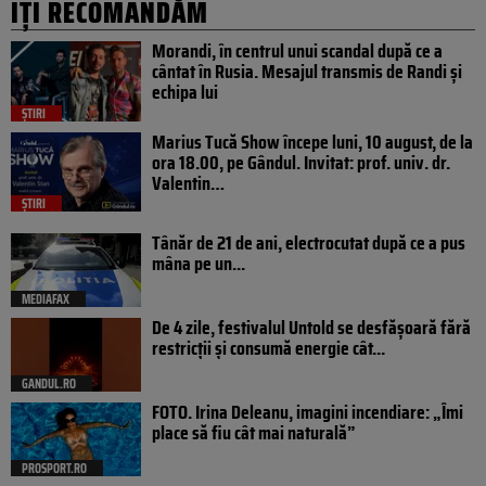
IȚI RECOMANDĂM
Morandi, în centrul unui scandal după ce a
cântat în Rusia. Mesajul transmis de Randi și
echipa lui
ȘTIRI
Marius Tucă Show începe luni, 10 august, de la
ora 18.00, pe Gândul. Invitat: prof. univ. dr.
Valentin…
ȘTIRI
Tânăr de 21 de ani, electrocutat după ce a pus
mâna pe un...
MEDIAFAX
De 4 zile, festivalul Untold se desfășoară fără
restricții și consumă energie cât...
GANDUL.RO
FOTO. Irina Deleanu, imagini incendiare: „Îmi
place să fiu cât mai naturală”
PROSPORT.RO