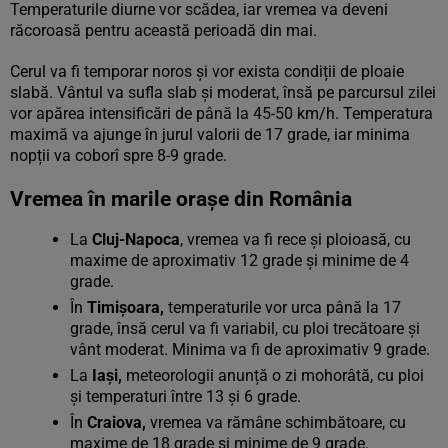
Temperaturile diurne vor scădea, iar vremea va deveni
răcoroasă pentru această perioadă din mai.
Cerul va fi temporar noros și vor exista condiții de ploaie
slabă. Vântul va sufla slab și moderat, însă pe parcursul zilei
vor apărea intensificări de până la 45-50 km/h. Temperatura
maximă va ajunge în jurul valorii de 17 grade, iar minima
nopții va coborî spre 8-9 grade.
Vremea în marile orașe din România
La
Cluj-Napoca
, vremea va fi rece și ploioasă, cu
maxime de aproximativ 12 grade și minime de 4
grade.
În
Timișoara,
temperaturile vor urca până la 17
grade, însă cerul va fi variabil, cu ploi trecătoare și
vânt moderat. Minima va fi de aproximativ 9 grade.
La
Iași,
meteorologii anunță o zi mohorâtă, cu ploi
și temperaturi între 13 și 6 grade.
În
Craiova,
vremea va rămâne schimbătoare, cu
maxime de 18 grade și minime de 9 grade.