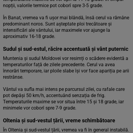
nopții, valorile termice pot coborî spre 3-5 grade.
În Banat, vremea va fi ușor mai blândă, însă cerul va rămâne
predominant noros. Sunt așteptate ploi trecătoare și
intensificări ale vântului, iar maximele vor ajunge la
aproximativ 16-18 grade.
Sudul și sud-estul, răcire accentuată și vânt puternic
Muntenia și sudul Moldovei vor resimți o scădere evidentă a
temperaturilor față de zilele precedente. Cerul va avea
înnorări temporare, iar ploile slabe își vor face apariția pe arii
restrânse.
Vântul va sufla mai intens pe parcursul zilei, cu rafale care
pot depăși 50 km/h, accentuând senzația de frig.
Temperaturile maxime se vor situa între 15 și 18 grade, iar
minimele vor coborî spre 7-9 grade.
Oltenia și sud-vestul țării, vreme schimbătoare
În Oltenia și sud-vestul țării, vremea va fi în general instabilă.