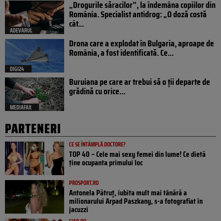
„Drogurile săracilor”, la îndemâna copiilor din
România. Specialist antidrog: „O doză costă
cât...
ADEVARUL
Drona care a explodat în Bulgaria, aproape de
România, a fost identificată. Ce...
DIGI24
Buruiana pe care ar trebui să o ții departe de
grădină cu orice...
MEDIAFAX
PARTENERI
CE SE ÎNTÂMPLĂ DOCTORE?
TOP 40 – Cele mai sexy femei din lume! Ce dietă
ține ocupanta primului loc
PROSPORT.RO
Antonela Pătruț, iubita mult mai tânără a
milionarului Arpad Paszkany, s-a fotografiat în
jacuzzi