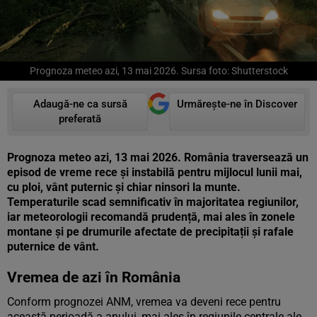
Prognoza meteo azi, 13 mai 2026. Sursa foto: Shutterstock
Adaugă-ne ca sursă
Urmărește-ne în Discover
preferată
Prognoza meteo azi, 13 mai 2026. România traversează un
episod de vreme rece și instabilă pentru mijlocul lunii mai,
cu ploi, vânt puternic și chiar ninsori la munte.
Temperaturile scad semnificativ în majoritatea regiunilor,
iar meteorologii recomandă prudență, mai ales în zonele
montane și pe drumurile afectate de precipitații și rafale
puternice de vânt.
Vremea de azi în România
Conform prognozei ANM, vremea va deveni rece pentru
această perioadă a anului, mai ales în regiunile centrale ale