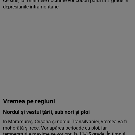
Celsius, iar minimele nocturne vor coborî până la 2 grade în
depresiunile intramontane.
Vremea pe regiuni
Nordul și vestul țării, sub nori și ploi
În Maramureș, Crișana și nordul Transilvaniei, vremea va fi
mohorâtă și rece. Vor apărea perioade cu ploi, iar
temperaturile maxime se vor opri la 11-15 grade. În timpul