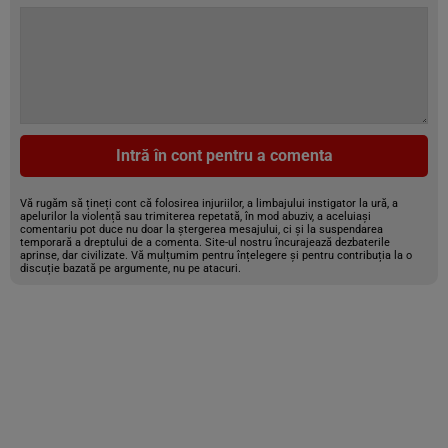
Intră în cont pentru a comenta
Vă rugăm să țineți cont că folosirea injuriilor, a limbajului instigator la ură, a
apelurilor la violență sau trimiterea repetată, în mod abuziv, a aceluiași
comentariu pot duce nu doar la ștergerea mesajului, ci și la suspendarea
temporară a dreptului de a comenta. Site-ul nostru încurajează dezbaterile
aprinse, dar civilizate. Vă mulțumim pentru înțelegere și pentru contribuția la o
discuție bazată pe argumente, nu pe atacuri.