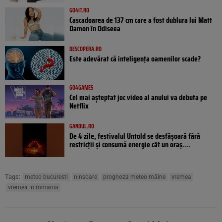
GO4IT.RO
Cascadoarea de 137 cm care a fost dublura lui Matt
Damon în Odiseea
DESCOPERA.RO
Este adevărat că inteligența oamenilor scade?
GO4GAMES
Cel mai așteptat joc video al anului va debuta pe
Netflix
GANDUL.RO
De 4 zile, festivalul Untold se desfășoară fără
restricții și consumă energie cât un oraș....
Tags:
meteo bucuresti
ninsoare
prognoza meteo mâine
vremea
vremea in romania