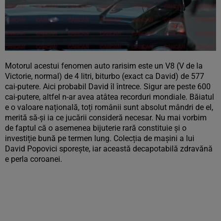
Motorul acestui fenomen auto rarisim este un V8 (V de la
Victorie, normal) de 4 litri, biturbo (exact ca David) de 577
cai-putere. Aici probabil David îl întrece. Sigur are peste 600
cai-putere, altfel n-ar avea atâtea recorduri mondiale. Băiatul
e o valoare națională, toți românii sunt absolut mândri de el,
merită să-și ia ce jucării consideră necesar. Nu mai vorbim
de faptul că o asemenea bijuterie rară constituie și o
investiție bună pe termen lung. Colecția de mașini a lui
David Popovici sporește, iar această decapotabilă zdravănă
e perla coroanei.