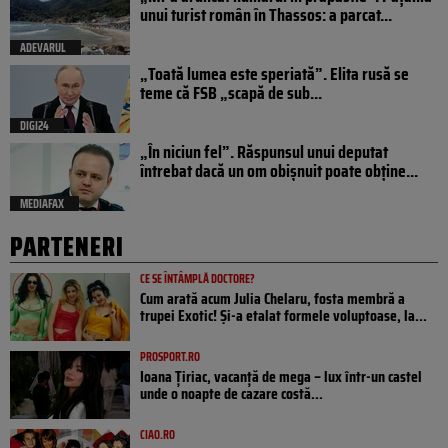
unui turist român în Thassos: a parcat...
ADEVARUL
„Toată lumea este speriată”. Elita rusă se
teme că FSB „scapă de sub...
DIGI24
„În niciun fel”. Răspunsul unui deputat
întrebat dacă un om obișnuit poate obține...
MEDIAFAX
PARTENERI
CE SE ÎNTÂMPLĂ DOCTORE?
Cum arată acum Julia Chelaru, fosta membră a
trupei Exotic! Și-a etalat formele voluptoase, la...
PROSPORT.RO
Ioana Țiriac, vacanță de mega – lux într-un castel
unde o noapte de cazare costă...
CIAO.RO