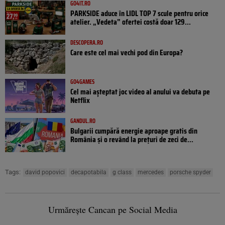
GO4IT.RO
PARKSIDE aduce în LIDL TOP 7 scule pentru orice
atelier. „Vedeta” ofertei costă doar 129...
DESCOPERA.RO
Care este cel mai vechi pod din Europa?
GO4GAMES
Cel mai așteptat joc video al anului va debuta pe
Netflix
GANDUL.RO
Bulgarii cumpără energie aproape gratis din
România și o revând la prețuri de zeci de...
Tags:
david popovici
decapotabila
g class
mercedes
porsche spyder
Urmărește Cancan pe Social Media