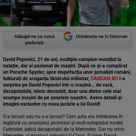
Adaugă-ne ca sursă
Urmărește-ne în Discover
preferată
David Popovici, 21 de ani, multiplu campion mondial la
natație, dar și pasionat de mașini. După ce și-a cumpărat
un Porsche Spyder, spre stupefacția unor jurnaliști români,
tulburați de aroganța tânărului milionar,
CANCAN.RO
l-a
surprins pe David Popovici într-o mașină… de vară,
decapotabilă, nimic deosebit, doar una dintre cele mai
scumpe mașini de pe șoselele noastre. Avem detalii și
imagini exclusive cu noua jucărie a lui David!
S-a lansat sau nu s-a lansat? Cam asta era întrebarea în
legătură cu anunțatul, promisul și mult-așteptatul model
Cabriolet, adică decapotabil de la Mercedes. Dar nu orice
Mercedes, ci masivul, robustul G-Class. Ei bine, David