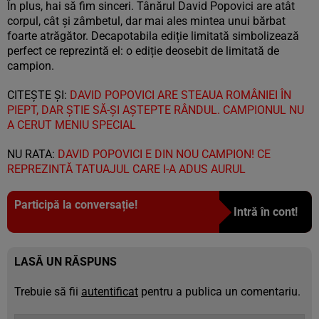
În plus, hai să fim sinceri. Tânărul David Popovici are atât
corpul, cât și zâmbetul, dar mai ales mintea unui bărbat
foarte atrăgător. Decapotabila ediție limitată simbolizează
perfect ce reprezintă el: o ediție deosebit de limitată de
campion.
CITEȘTE ȘI:
DAVID POPOVICI ARE STEAUA ROMÂNIEI ÎN
PIEPT, DAR ȘTIE SĂ-ȘI AȘTEPTE RÂNDUL. CAMPIONUL NU
A CERUT MENIU SPECIAL
NU RATA:
DAVID POPOVICI E DIN NOU CAMPION! CE
REPREZINTĂ TATUAJUL CARE I-A ADUS AURUL
Participă la conversație!
Intră în cont!
LASĂ UN RĂSPUNS
Trebuie să fii
autentificat
pentru a publica un comentariu.