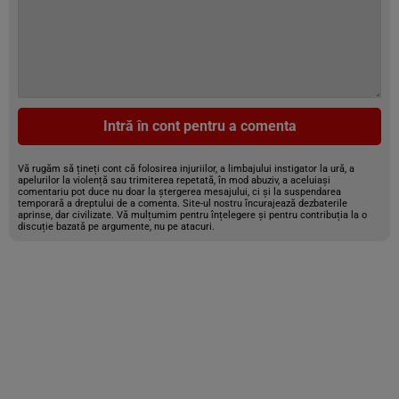
Intră în cont pentru a comenta
Vă rugăm să țineți cont că folosirea injuriilor, a limbajului instigator la ură, a
apelurilor la violență sau trimiterea repetată, în mod abuziv, a aceluiași
comentariu pot duce nu doar la ștergerea mesajului, ci și la suspendarea
temporară a dreptului de a comenta. Site-ul nostru încurajează dezbaterile
aprinse, dar civilizate. Vă mulțumim pentru înțelegere și pentru contribuția la o
discuție bazată pe argumente, nu pe atacuri.