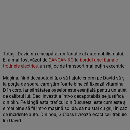
Totuși, David nu e neapărat un fanatic al automobilismului.
El a mai fost văzut de
CANCAN.RO
la
bordul unei banale
trotinete electrice
, un mijloc de transport mai puțin excentric.
Mașina, fiind decapotabilă, o să-l ajute enorm pe David să-și
ia porția de soare, care știm foarte bine că fixează vitamina
D în corp, iar sănătatea oaselor este esențială pentru un atlet
de calibrul lui. Deci investiția într-o decapotabilă se justifică
din plin. Pe lângă asta, traficul din București este cum este și
e mai bine să fii într-o mașină solidă, să nu stai cu griji în caz
de incidente auto. Din nou, G-Class livrează exact ce-i trebuie
lui David.