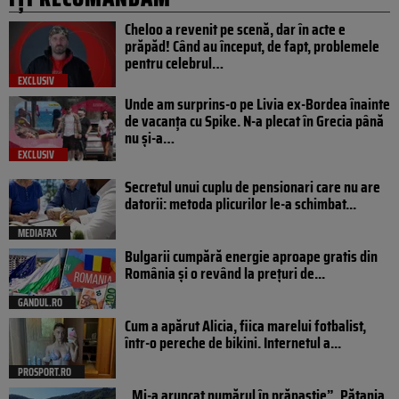
Cheloo a revenit pe scenă, dar în acte e
prăpăd! Când au început, de fapt, problemele
pentru celebrul…
EXCLUSIV
Unde am surprins-o pe Livia ex-Bordea înainte
de vacanța cu Spike. N-a plecat în Grecia până
nu și-a…
EXCLUSIV
Secretul unui cuplu de pensionari care nu are
datorii: metoda plicurilor le-a schimbat...
MEDIAFAX
Bulgarii cumpără energie aproape gratis din
România și o revând la prețuri de...
GANDUL.RO
Cum a apărut Alicia, fiica marelui fotbalist,
într-o pereche de bikini. Internetul a...
PROSPORT.RO
„Mi-a aruncat numărul în prăpastie”. Pățania