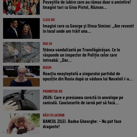
Poveştile de iubire care au rămas doar o amintire!
Imagini tari cu Gina Pistol, Răzvan...
CLICK.RO
Imagini rare cu George și Ilinca Simion: „Am revenit
în locul unde am trăit una...
DIGI 24
Stânca vandalizată pe Transfăgărășan. Ce le
răspunde un inspector de Poliție celor care
întreabă: „Dar...
DIGI24
Reacția neașteptată a singurului partidul de
opoziţie din Rusia după ce văduva lui Navalnîi i-a...
PROMOTOR.RO
2026: Care e presiunea corectă în anvelope pe
caniculă. Cauciucurile de iarnă pot să facă...
RÂZI CU LACRIMI
BANCUL ZILEI. Badea Gheorghe: – Nu pot face
dragoste!