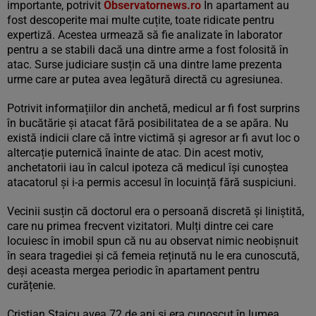
importante, potrivit
Observatornews.ro
În apartament au
fost descoperite mai multe cuțite, toate ridicate pentru
expertiză. Acestea urmează să fie analizate în laborator
pentru a se stabili dacă una dintre arme a fost folosită în
atac. Surse judiciare susțin că una dintre lame prezenta
urme care ar putea avea legătură directă cu agresiunea.
Potrivit informațiilor din anchetă, medicul ar fi fost surprins
în bucătărie și atacat fără posibilitatea de a se apăra. Nu
există indicii clare că între victimă și agresor ar fi avut loc o
altercație puternică înainte de atac. Din acest motiv,
anchetatorii iau în calcul ipoteza că medicul își cunoștea
atacatorul și i-a permis accesul în locuință fără suspiciuni.
Vecinii susțin că doctorul era o persoană discretă și liniștită,
care nu primea frecvent vizitatori. Mulți dintre cei care
locuiesc în imobil spun că nu au observat nimic neobișnuit
în seara tragediei și că femeia reținută nu le era cunoscută,
deși aceasta mergea periodic în apartament pentru
curățenie.
Cristian Staicu avea 72 de ani și era cunoscut în lumea