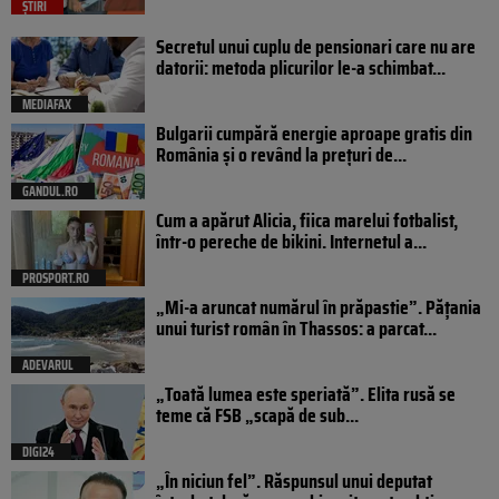
ȘTIRI
Secretul unui cuplu de pensionari care nu are
datorii: metoda plicurilor le-a schimbat...
MEDIAFAX
Bulgarii cumpără energie aproape gratis din
România și o revând la prețuri de...
GANDUL.RO
Cum a apărut Alicia, fiica marelui fotbalist,
într-o pereche de bikini. Internetul a...
PROSPORT.RO
„Mi-a aruncat numărul în prăpastie”. Pățania
unui turist român în Thassos: a parcat...
ADEVARUL
„Toată lumea este speriată”. Elita rusă se
teme că FSB „scapă de sub...
DIGI24
„În niciun fel”. Răspunsul unui deputat