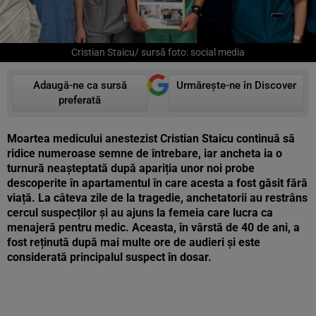
Cristian Staicu/ sursă foto: social media
Adaugă-ne ca sursă
Urmărește-ne în Discover
preferată
Moartea medicului anestezist Cristian Staicu continuă să
ridice numeroase semne de întrebare, iar ancheta ia o
turnură neașteptată după apariția unor noi probe
descoperite în apartamentul în care acesta a fost găsit fără
viață. La câteva zile de la tragedie, anchetatorii au restrâns
cercul suspecților și au ajuns la femeia care lucra ca
menajeră pentru medic. Aceasta, în vârstă de 40 de ani, a
fost reținută după mai multe ore de audieri și este
considerată principalul suspect în dosar.