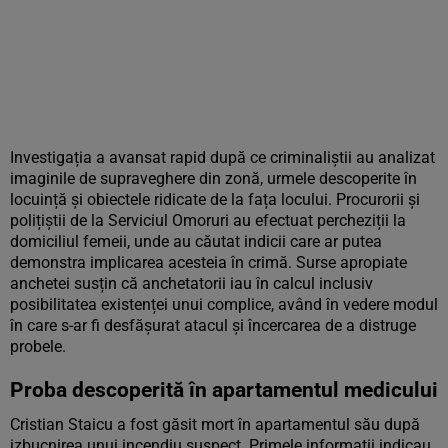
Investigația a avansat rapid după ce criminaliștii au analizat
imaginile de supraveghere din zonă, urmele descoperite în
locuință și obiectele ridicate de la fața locului. Procurorii și
polițiștii de la Serviciul Omoruri au efectuat percheziții la
domiciliul femeii, unde au căutat indicii care ar putea
demonstra implicarea acesteia în crimă. Surse apropiate
anchetei susțin că anchetatorii iau în calcul inclusiv
posibilitatea existenței unui complice, având în vedere modul
în care s-ar fi desfășurat atacul și încercarea de a distruge
probele.
Proba descoperită în apartamentul medicului
Cristian Staicu a fost găsit mort în apartamentul său după
izbucnirea unui incendiu suspect. Primele informații indicau