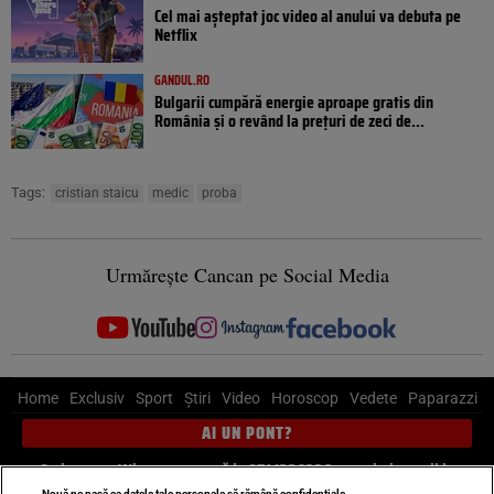
Cel mai așteptat joc video al anului va debuta pe
Netflix
GANDUL.RO
Bulgarii cumpără energie aproape gratis din
România și o revând la prețuri de zeci de...
Tags:
cristian staicu
medic
proba
Urmărește Cancan pe Social Media
Home
Exclusiv
Sport
Știri
Video
Horoscop
Vedete
Paparazzi
AI UN PONT?
Scrie-ne pe Whatsapp
, sună la 0741226226 sau trimite mail la
Nouă ne pasă ca datele tale personale să rămână confidențiale