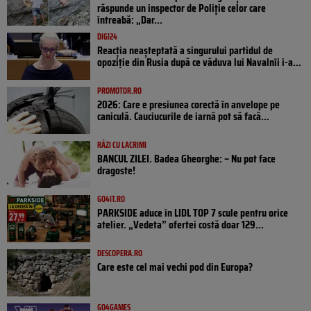
răspunde un inspector de Poliție celor care
întreabă: „Dar...
DIGI24
Reacția neașteptată a singurului partidul de
opoziţie din Rusia după ce văduva lui Navalnîi i-a...
PROMOTOR.RO
2026: Care e presiunea corectă în anvelope pe
caniculă. Cauciucurile de iarnă pot să facă...
RÂZI CU LACRIMI
BANCUL ZILEI. Badea Gheorghe: – Nu pot face
dragoste!
GO4IT.RO
PARKSIDE aduce în LIDL TOP 7 scule pentru orice
atelier. „Vedeta” ofertei costă doar 129...
DESCOPERA.RO
Care este cel mai vechi pod din Europa?
GO4GAMES