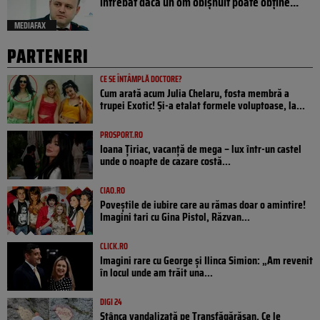
întrebat dacă un om obișnuit poate obține...
MEDIAFAX
PARTENERI
CE SE ÎNTÂMPLĂ DOCTORE?
Cum arată acum Julia Chelaru, fosta membră a
trupei Exotic! Și-a etalat formele voluptoase, la...
PROSPORT.RO
Ioana Țiriac, vacanță de mega – lux într-un castel
unde o noapte de cazare costă...
CIAO.RO
Poveştile de iubire care au rămas doar o amintire!
Imagini tari cu Gina Pistol, Răzvan...
CLICK.RO
Imagini rare cu George și Ilinca Simion: „Am revenit
în locul unde am trăit una...
DIGI 24
Stânca vandalizată pe Transfăgărășan. Ce le