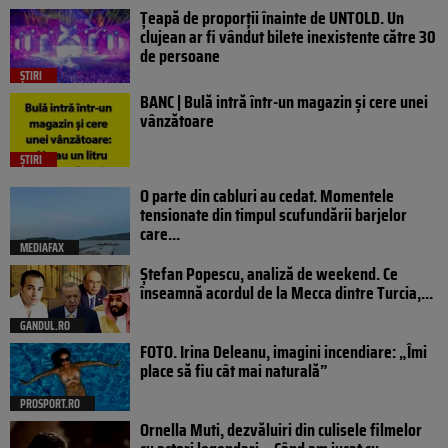
Țeapă de proporții înainte de UNTOLD. Un
clujean ar fi vândut bilete inexistente către 30
de persoane
ȘTIRI
BANC | Bulă intră într-un magazin și cere unei
vânzătoare
ȘTIRI
O parte din cabluri au cedat. Momentele
tensionate din timpul scufundării barjelor
care...
MEDIAFAX
Ștefan Popescu, analiză de weekend. Ce
înseamnă acordul de la Mecca dintre Turcia,...
GANDUL.RO
FOTO. Irina Deleanu, imagini incendiare: „Îmi
place să fiu cât mai naturală”
PROSPORT.RO
Ornella Muti, dezvăluiri din culisele filmelor