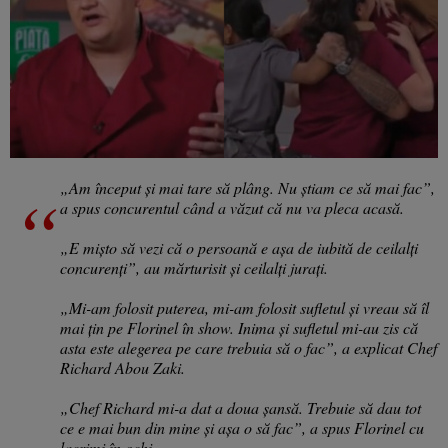
„Am început și mai tare să plâng. Nu știam ce să mai fac”,
a spus concurentul când a văzut că nu va pleca acasă.
„E mișto să vezi că o persoană e așa de iubită de ceilalți
concurenți”, au mărturisit și ceilalți jurați.
„Mi-am folosit puterea, mi-am folosit sufletul și vreau să îl
mai țin pe Florinel în show. Inima și sufletul mi-au zis că
asta este alegerea pe care trebuia să o fac”, a explicat Chef
Richard Abou Zaki.
„Chef Richard mi-a dat a doua șansă. Trebuie să dau tot
ce e mai bun din mine și așa o să fac”, a spus Florinel cu
lacrimi în ochi.