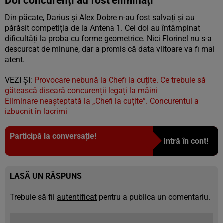
Doi concurenți au fost eliminați
Din păcate, Darius și Alex Dobre n-au fost salvați și au
părăsit competiția de la Antena 1. Cei doi au întâmpinat
dificultăți la proba cu forme geometrice. Nici Florinel nu s-a
descurcat de minune, dar a promis că data viitoare va fi mai
atent.
VEZI ȘI:
Provocare nebună la Chefi la cuțite. Ce trebuie să
gătească diseară concurenții legați la mâini
Eliminare neașteptată la „Chefi la cuțite”. Concurentul a
izbucnit în lacrimi
Participă la conversație!
Intră în cont!
LASĂ UN RĂSPUNS
Trebuie să fii
autentificat
pentru a publica un comentariu.