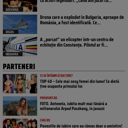
cu actori legendari. „Când am jucat cu...
ADEVARUL
Drona care a explodat în Bulgaria, aproape de
România, a fost identificată. Ce...
DIGI24
A „parcat” un elicopter într-un centru de
echitație din Constanța. Pilotul ar fi...
MEDIAFAX
PARTENERI
CE SE ÎNTÂMPLĂ DOCTORE?
TOP 40 – Cele mai sexy femei din lume! Ce dietă
ține ocupanta primului loc
PROSPORT.RO
FOTO. Antonela, iubita mult mai tânără a
milionarului Arpad Paszkany, în jacuzzi
CIAO.RO
Poveştile de iubire care au rămas doar o amintire!