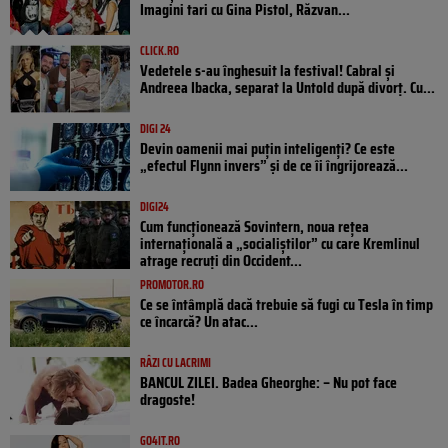
Imagini tari cu Gina Pistol, Răzvan...
CLICK.RO
Vedetele s-au înghesuit la festival! Cabral și
Andreea Ibacka, separat la Untold după divorț. Cu...
DIGI 24
Devin oamenii mai puțin inteligenți? Ce este
„efectul Flynn invers” și de ce îi îngrijorează...
DIGI24
Cum funcționează Sovintern, noua rețea
internațională a „socialiștilor” cu care Kremlinul
atrage recruți din Occident...
PROMOTOR.RO
Ce se întâmplă dacă trebuie să fugi cu Tesla în timp
ce încarcă? Un atac...
RÂZI CU LACRIMI
BANCUL ZILEI. Badea Gheorghe: – Nu pot face
dragoste!
GO4IT.RO