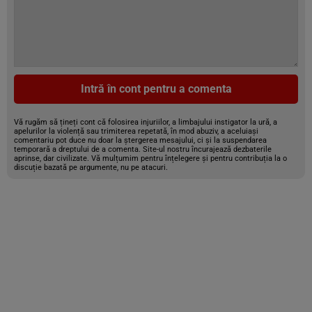
Intră în cont pentru a comenta
Vă rugăm să țineți cont că folosirea injuriilor, a limbajului instigator la ură, a
apelurilor la violență sau trimiterea repetată, în mod abuziv, a aceluiași
comentariu pot duce nu doar la ștergerea mesajului, ci și la suspendarea
temporară a dreptului de a comenta. Site-ul nostru încurajează dezbaterile
aprinse, dar civilizate. Vă mulțumim pentru înțelegere și pentru contribuția la o
discuție bazată pe argumente, nu pe atacuri.