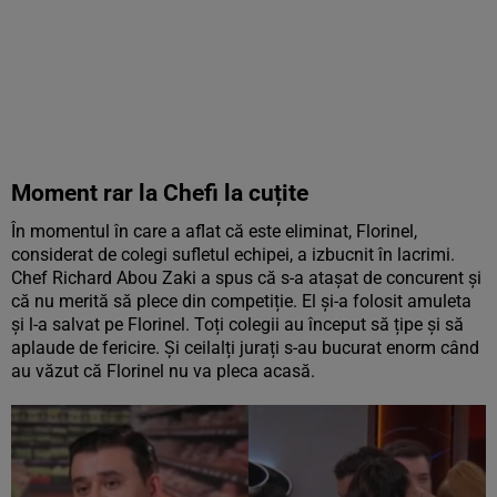
Moment rar la Chefi la cuțite
În momentul în care a aflat că este eliminat, Florinel,
considerat de colegi sufletul echipei, a izbucnit în lacrimi.
Chef Richard Abou Zaki a spus că s-a atașat de concurent și
că nu merită să plece din competiție. El și-a folosit amuleta
și l-a salvat pe Florinel. Toți colegii au început să țipe și să
aplaude de fericire. Și ceilalți jurați s-au bucurat enorm când
au văzut că Florinel nu va pleca acasă.