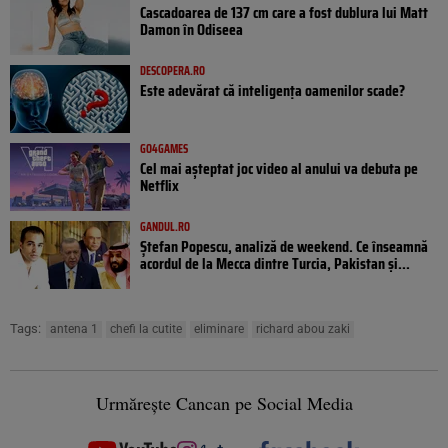
Cascadoarea de 137 cm care a fost dublura lui Matt
Damon în Odiseea
DESCOPERA.RO
Este adevărat că inteligența oamenilor scade?
GO4GAMES
Cel mai așteptat joc video al anului va debuta pe
Netflix
GANDUL.RO
Ștefan Popescu, analiză de weekend. Ce înseamnă
acordul de la Mecca dintre Turcia, Pakistan şi...
Tags:
antena 1
chefi la cutite
eliminare
richard abou zaki
Urmărește Cancan pe Social Media