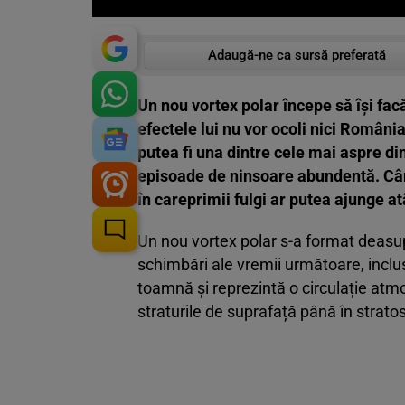
Adaugă-ne ca sursă preferată
Un nou vortex polar începe să își fac
efectele lui nu vor ocoli nici Români
putea fi una dintre cele mai aspre din
episoade de ninsoare abundentă. Câ
în careprimii fulgi ar putea ajunge at
Un nou vortex polar s-a format deasupr
schimbări ale vremii următoare, incl
toamnă și reprezintă o circulație atm
straturile de suprafață până în strato