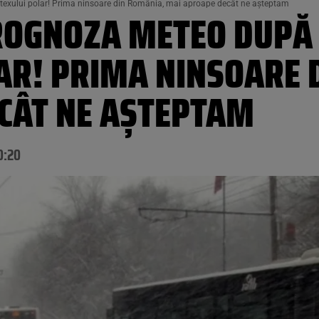
exului polar! Prima ninsoare din România, mai aproape decât ne așteptam
PROGNOZA METEO DUP
AR! PRIMA NINSOARE 
CÂT NE AȘTEPTAM
0:20