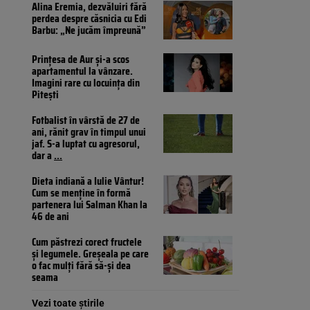
Alina Eremia, dezvăluiri fără
perdea despre căsnicia cu Edi
Barbu: „Ne jucăm împreună”
Prințesa de Aur și-a scos
apartamentul la vânzare.
Imagini rare cu locuința din
Pitești
Fotbalist în vârstă de 27 de
ani, rănit grav în timpul unui
jaf. S-a luptat cu agresorul,
dar a
...
Dieta indiană a Iulie Vântur!
Cum se menține în formă
partenera lui Salman Khan la
46 de ani
Cum păstrezi corect fructele
și legumele. Greșeala pe care
o fac mulți fără să-și dea
seama
Vezi toate știrile