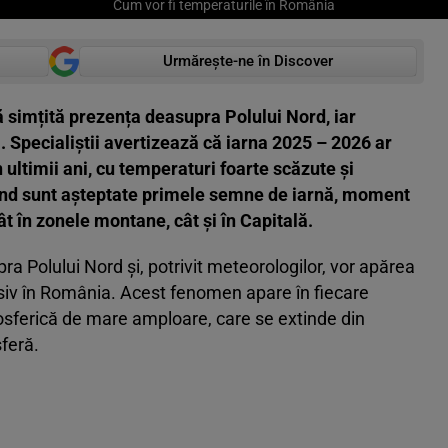
Cum vor fi temperaturile în România
Urmărește-ne în Discover
ă simțită prezența deasupra Polului Nord, iar
a. Specialiștii avertizează că iarna 2025 – 2026 ar
 ultimii ani, cu temperaturi foarte scăzute și
nd sunt așteptate primele semne de iarnă, moment
ât în zonele montane, cât și în Capitală.
a Polului Nord și, potrivit meteorologilor, vor apărea
usiv în România. Acest fenomen apare în fiecare
osferică de mare amploare, care se extinde din
sferă.