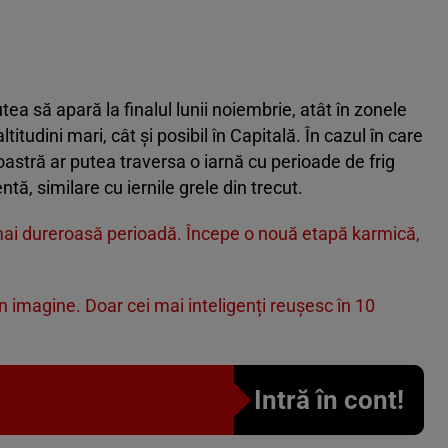
a să apară la finalul lunii noiembrie, atât în zonele
itudini mari, cât și posibil în Capitală. În cazul în care
oastră ar putea traversa o iarnă cu perioade de frig
ă, similare cu iernile grele din trecut.
mai dureroasă perioadă. Începe o nouă etapă karmică,
n imagine. Doar cei mai inteligenți reușesc în 10
Intră în cont!