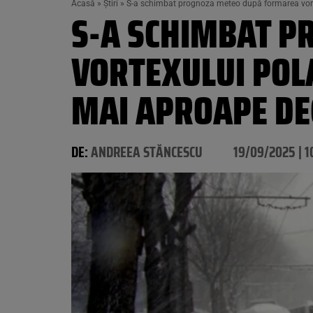
Acasă
»
Știri
»
S-a schimbat prognoza meteo după formarea vort
S-A SCHIMBAT 
VORTEXULUI POL
MAI APROAPE DE
DE:
ANDREEA STĂNCESCU
19/09/2025 | 1