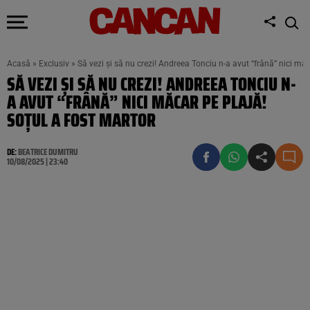
Acasă
»
Exclusiv
»
Să vezi şi să nu crezi! Andreea Tonciu n-a avut “frână” nici măc
SĂ VEZI ŞI SĂ NU CREZI! ANDREEA TONCIU N-
A AVUT “FRÂNĂ” NICI MĂCAR PE PLAJĂ!
SOŢUL A FOST MARTOR
DE:
BEATRICE DUMITRU
10/08/2025 | 23:40