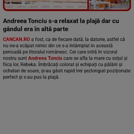
Vezi galeria foto
9 poze
Andreea Tonciu s-a relaxat la plajă dar cu
gândul era în altă parte
CANCAN.RO
a fost, ca de fiecare dată, la datorie, astfel că
nu ne-a scăpat nimic din ce s-a întâmplat în această
perioadă pe litoralul românesc. Cei care intră în vizorul
nostru sunt
Andreea Tonciu
care se afla la mare cu soțul și
fiica lor, Rebeka. Îmbrăcați colorat și echipați cu pălării și
ochelari de soare, și-au găsit rapid trei șezlonguri poziționate
perfect și s-au pus la plajă.