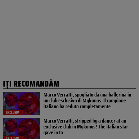
IȚI RECOMANDĂM
Marco Verratti, spogliato da una ballerina in
un club esclusivo di Mykonos. Il campione
italiano ha ceduto completamente…
EXCLUSIV
Marco Verratti, stripped by a dancer at an
exclusive club in Mykonos! The italian star
gave in to…
EXCLUSIV