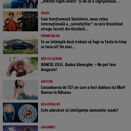
„efectul Flynn invers” și de ce îi îngrijorează...
DIGI24
Cum funcționează Sovintern, noua rețea
internațională a „socialiștilor” cu care Kremlinul
atrage recruți din Occident...
PROMOTOR.RO
Ce se întâmplă dacă trebuie să fugi cu Tesla în timp
ce încarcă? Un atac...
RÂZI CU LACRIMI
BANCUL ZILEI. Badea Gheorghe: – Nu pot face
dragoste!
GO4IT.RO
Cascadoarea de 137 cm care a fost dublura lui Matt
Damon în Odiseea
DESCOPERA.RO
Este adevărat că inteligența oamenilor scade?
GO4GAMES