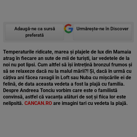
Adaugă-ne ca sursă
Urmărește-ne în Discover
preferată
Temperaturile ridicate, marea și plajele de lux din Mamaia
atrag în fiecare an sute de mii de turiști, iar vedetele de la
noi nu pot lipsi. Cum altfel să își întrețină bronzul frumos și
să se relaxeze dacă nu la malul mării?! Și, dacă în urmă cu
câțiva ani făcea ravagii în Loft sau Nuba cu mișcările ei de
felină, de data aceasta vedeta a fost la plajă cu familia.
Despre Andreea Tonciu vorbim care este o familistă
convinsă, astfel că vacanța alături de soț și fiica lor este
nelipsită.
CANCAN.RO
are imagini tari cu vedeta la plajă.