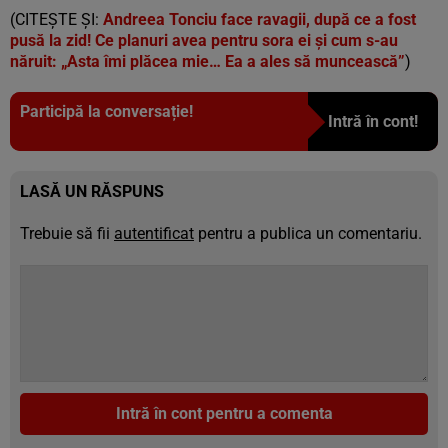
(CITEȘTE ȘI:
Andreea Tonciu face ravagii, după ce a fost
pusă la zid! Ce planuri avea pentru sora ei şi cum s-au
năruit: „Asta îmi plăcea mie… Ea a ales să muncească”
)
Participă la conversație!
Intră în cont!
LASĂ UN RĂSPUNS
Trebuie să fii
autentificat
pentru a publica un comentariu.
Intră în cont pentru a comenta