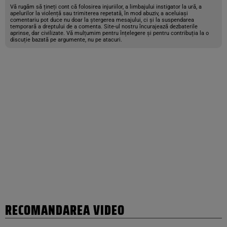
Vă rugăm să țineți cont că folosirea injuriilor, a limbajului instigator la ură, a
apelurilor la violență sau trimiterea repetată, în mod abuziv, a aceluiași
comentariu pot duce nu doar la ștergerea mesajului, ci și la suspendarea
temporară a dreptului de a comenta. Site-ul nostru încurajează dezbaterile
aprinse, dar civilizate. Vă mulțumim pentru înțelegere și pentru contribuția la o
discuție bazată pe argumente, nu pe atacuri.
RECOMANDAREA VIDEO