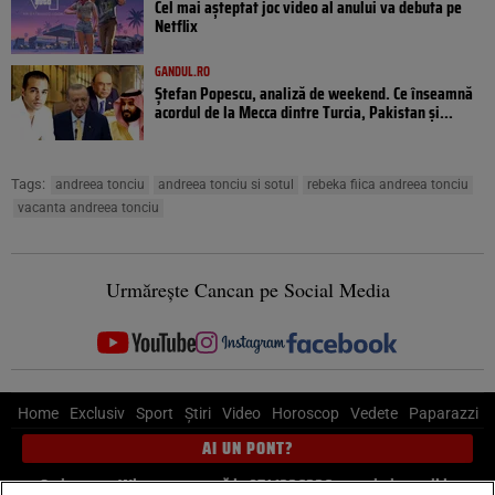
Cel mai așteptat joc video al anului va debuta pe
Netflix
GANDUL.RO
Ștefan Popescu, analiză de weekend. Ce înseamnă
acordul de la Mecca dintre Turcia, Pakistan şi...
Tags:
andreea tonciu
andreea tonciu si sotul
rebeka fiica andreea tonciu
vacanta andreea tonciu
Urmărește Cancan pe Social Media
Home
Exclusiv
Sport
Știri
Video
Horoscop
Vedete
Paparazzi
AI UN PONT?
Scrie-ne pe Whatsapp
, sună la 0741226226 sau trimite mail la