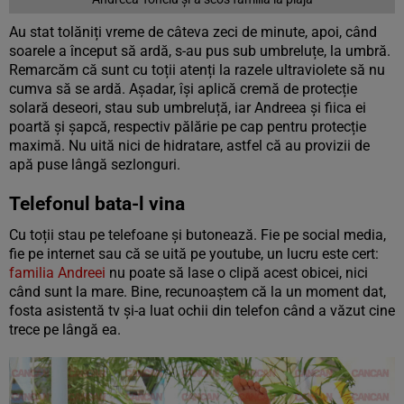
Au stat tolăniți vreme de câteva zeci de minute, apoi, când
soarele a început să ardă, s-au pus sub umbreluțe, la umbră.
Remarcăm că sunt cu toții atenți la razele ultraviolete să nu
cumva să se ardă. Așadar, își aplică cremă de protecție
solară deseori, stau sub umbreluță, iar Andreea și fiica ei
poartă și șapcă, respectiv pălărie pe cap pentru protecție
maximă. Nu uită nici de hidratare, astfel că au provizii de
apă puse lângă sezlonguri.
Telefonul bata-l vina
Cu toții stau pe telefoane și butonează. Fie pe social media,
fie pe internet sau că se uită pe youtube, un lucru este cert:
familia Andreei
nu poate să lase o clipă acest obicei, nici
când sunt la mare. Bine, recunoaștem că la un moment dat,
fosta asistentă tv și-a luat ochii din telefon când a văzut cine
trece pe lângă ea.