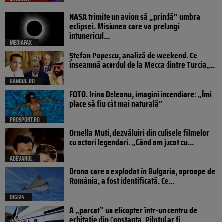
NASA trimite un avion să „prindă” umbra
eclipsei. Misiunea care va prelungi
întunericul...
MEDIAFAX
Ștefan Popescu, analiză de weekend. Ce
înseamnă acordul de la Mecca dintre Turcia,...
GANDUL.RO
FOTO. Irina Deleanu, imagini incendiare: „Îmi
place să fiu cât mai naturală”
PROSPORT.RO
Ornella Muti, dezvăluiri din culisele filmelor
cu actori legendari. „Când am jucat cu...
ADEVARUL
Drona care a explodat în Bulgaria, aproape de
România, a fost identificată. Ce...
DIGI24
A „parcat” un elicopter într-un centru de
echitație din Constanța. Pilotul ar fi...