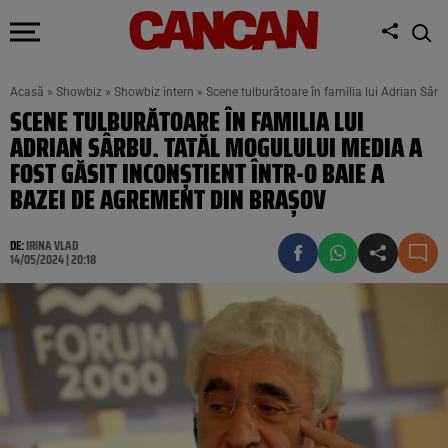
Acasă
»
Showbiz
»
Showbiz intern
»
Scene tulburătoare în familia lui Adrian Sârb
SCENE TULBURĂTOARE ÎN FAMILIA LUI
ADRIAN SÂRBU. TATĂL MOGULULUI MEDIA A
FOST GĂSIT INCONȘTIENT ÎNTR-O BAIE A
BAZEI DE AGREMENT DIN BRAȘOV
DE:
IRINA VLAD
14/05/2024 | 20:18