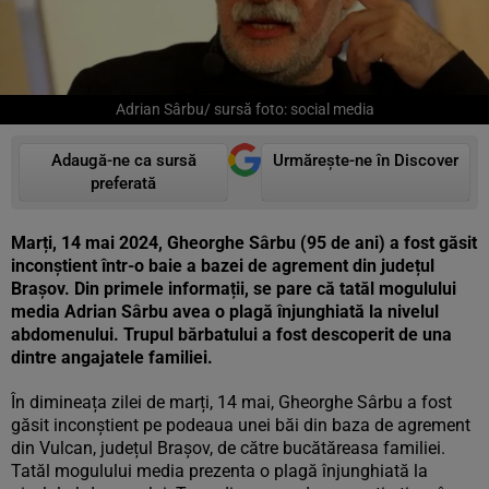
Adrian Sârbu/ sursă foto: social media
Adaugă-ne ca sursă
Urmărește-ne în Discover
preferată
Marți, 14 mai 2024, Gheorghe Sârbu (95 de ani) a fost găsit
inconștient într-o baie a bazei de agrement din județul
Brașov. Din primele informații, se pare că tatăl mogulului
media Adrian Sârbu avea o plagă înjunghiată la nivelul
abdomenului. Trupul bărbatului a fost descoperit de una
dintre angajatele familiei.
În dimineața zilei de marți, 14 mai, Gheorghe Sârbu a fost
găsit inconștient pe podeaua unei băi din baza de agrement
din Vulcan, județul Brașov, de către bucătăreasa familiei.
Tatăl mogulului media prezenta o plagă înjunghiată la