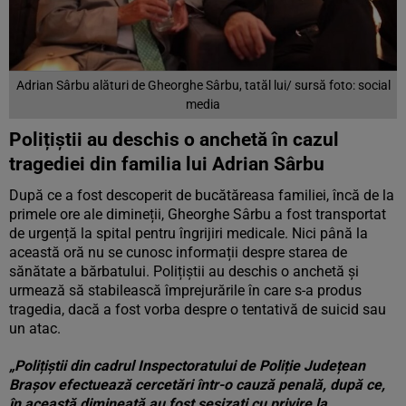
Adrian Sârbu alături de Gheorghe Sârbu, tatăl lui/ sursă foto: social
media
Polițiștii au deschis o anchetă în cazul
tragediei din familia lui Adrian Sârbu
După ce a fost descoperit de bucătăreasa familiei, încă de la
primele ore ale dimineții, Gheorghe Sârbu a fost transportat
de urgență la spital pentru îngrijiri medicale. Nici până la
această oră nu se cunosc informații despre starea de
sănătate a bărbatului. Polițiștii au deschis o anchetă și
urmează să stabilească împrejurările în care s-a produs
tragedia, dacă a fost vorba despre o tentativă de suicid sau
un atac.
„Polițiștii din cadrul Inspectoratului de Poliție Județean
Brașov efectuează cercetări într-o cauză penală, după ce,
în această dimineață au fost sesizați cu privire la