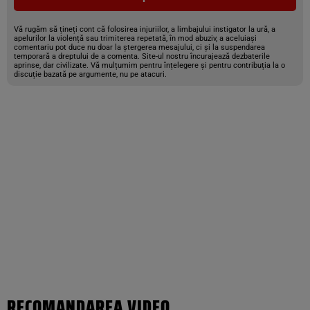
Vă rugăm să țineți cont că folosirea injuriilor, a limbajului instigator la ură, a
apelurilor la violență sau trimiterea repetată, în mod abuziv, a aceluiași
comentariu pot duce nu doar la ștergerea mesajului, ci și la suspendarea
temporară a dreptului de a comenta. Site-ul nostru încurajează dezbaterile
aprinse, dar civilizate. Vă mulțumim pentru înțelegere și pentru contribuția la o
discuție bazată pe argumente, nu pe atacuri.
RECOMANDAREA VIDEO