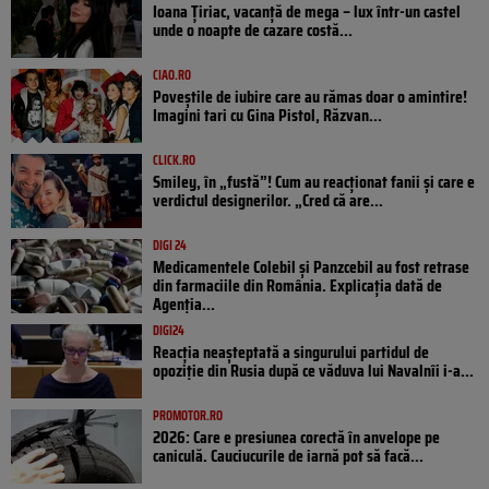
Ioana Țiriac, vacanță de mega – lux într-un castel
unde o noapte de cazare costă...
CIAO.RO
Poveştile de iubire care au rămas doar o amintire!
Imagini tari cu Gina Pistol, Răzvan...
CLICK.RO
Smiley, în „fustă”! Cum au reacționat fanii și care e
verdictul designerilor. „Cred că are...
DIGI 24
Medicamentele Colebil și Panzcebil au fost retrase
din farmaciile din România. Explicația dată de
Agenția...
DIGI24
Reacția neașteptată a singurului partidul de
opoziţie din Rusia după ce văduva lui Navalnîi i-a...
PROMOTOR.RO
2026: Care e presiunea corectă în anvelope pe
caniculă. Cauciucurile de iarnă pot să facă...