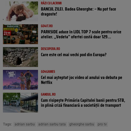
RÂZI CU LACRIMI
BANCUL ZILEI. Badea Gheorghe: – Nu pot face
dragoste!
GO4IT.RO
PARKSIDE aduce în LIDL TOP 7 scule pentru orice
atelier. „Vedeta” ofertei costă doar 129...
DESCOPERA.RO
Care este cel mai vechi pod din Europa?
GO4GAMES
Cel mai așteptat joc video al anului va debuta pe
Netflix
GANDUL.RO
Cum risipește Primăria Capitalei banii pentru STB,
în plină criză financiară a societății de transport
Tags:
adrian sarbu
adrian sarbu tata
gheorghe sarbu
pro tv