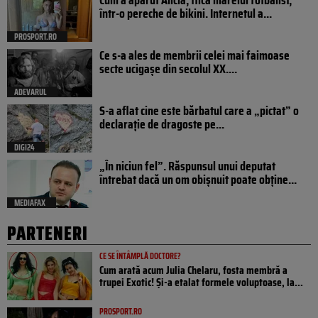
într-o pereche de bikini. Internetul a...
PROSPORT.RO
Ce s-a ales de membrii celei mai faimoase
secte ucigașe din secolul XX....
ADEVARUL
S-a aflat cine este bărbatul care a „pictat” o
declarație de dragoste pe...
DIGI24
„În niciun fel”. Răspunsul unui deputat
întrebat dacă un om obișnuit poate obține...
MEDIAFAX
PARTENERI
CE SE ÎNTÂMPLĂ DOCTORE?
Cum arată acum Julia Chelaru, fosta membră a
trupei Exotic! Și-a etalat formele voluptoase, la...
PROSPORT.RO