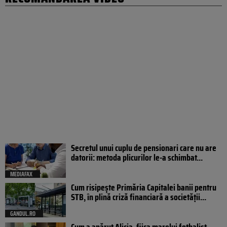
Secretul unui cuplu de pensionari care nu are
datorii: metoda plicurilor le-a schimbat...
MEDIAFAX
Cum risipește Primăria Capitalei banii pentru
STB, în plină criză financiară a societății...
GANDUL.RO
Cum a apărut Alicia, fiica marelui fotbalist,