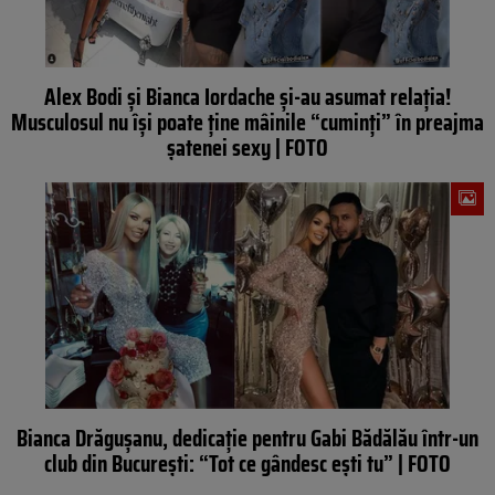
Alex Bodi și Bianca Iordache și-au asumat relația!
Musculosul nu își poate ține mâinile “cuminți” în preajma
șatenei sexy | FOTO
Bianca Drăgușanu, dedicație pentru Gabi Bădălău într-un
club din București: “Tot ce gândesc ești tu” | FOTO