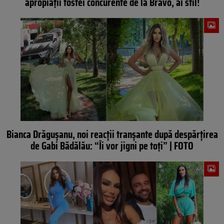
apropiații fostei concurente de la Bravo, ai stil!
Bianca Drăgușanu, noi reacții tranșante după despărțirea
de Gabi Bădălău: “Îi vor jigni pe toți” | FOTO