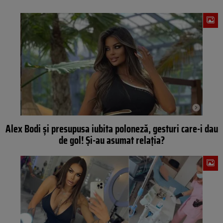
Alex Bodi și presupusa iubita poloneză, gesturi care-i dau
de gol! Și-au asumat relația?