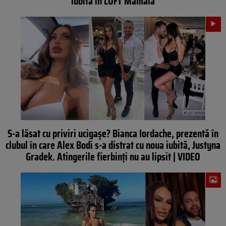
iubită în LOFT Mamaia
S-a lăsat cu priviri ucigașe? Bianca Iordache, prezentă în
clubul în care Alex Bodi s-a distrat cu noua iubită, Justyna
Gradek. Atingerile fierbinți nu au lipsit | VIDEO