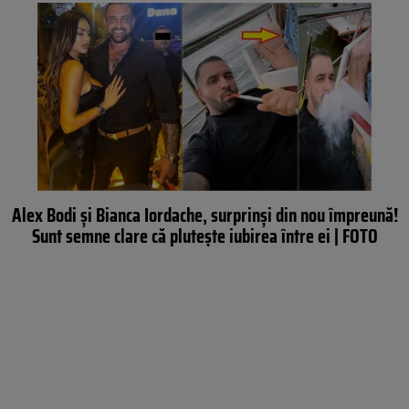
Alex Bodi și Bianca Iordache, surprinși din nou împreună!
Sunt semne clare că plutește iubirea între ei | FOTO