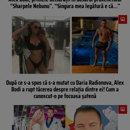
“Sharpele Nebunu”. “Singura mea legătură e că…”
După ce s-a spus că s-a mutat cu Daria Radionova, Alex
Bodi a rupt tăcerea despre relaţia dintre ei! Cum a
cunoscut-o pe focoasa şatenă