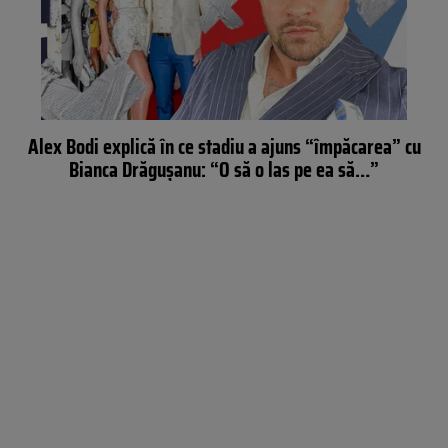
Alex Bodi explică în ce stadiu a ajuns “împăcarea” cu
Bianca Drăgușanu: “O să o las pe ea să…”