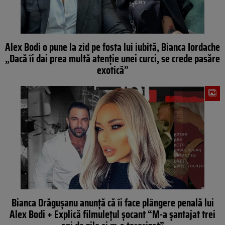
Alex Bodi o pune la zid pe fosta lui iubită, Bianca Iordache
„Dacă îi dai prea multă atenție unei curci, se crede pasăre
exotică”
Bianca Drăgușanu anunță că îi face plângere penală lui
Alex Bodi + Explică filmulețul șocant “M-a șantajat trei