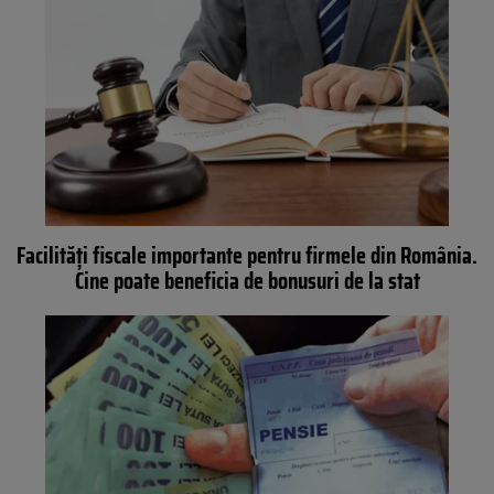
Facilități fiscale importante pentru firmele din România.
Cine poate beneficia de bonusuri de la stat