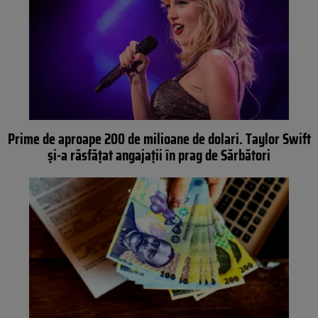
Prime de aproape 200 de milioane de dolari. Taylor Swift
și-a răsfățat angajații în prag de Sărbători