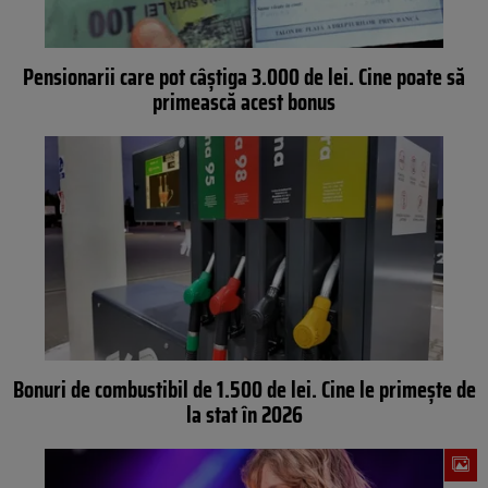
Pensionarii care pot câștiga 3.000 de lei. Cine poate să
primească acest bonus
Bonuri de combustibil de 1.500 de lei. Cine le primește de
la stat în 2026