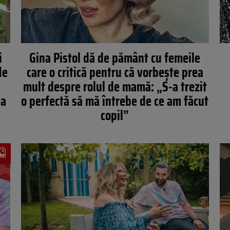
i
Gina Pistol dă de pământ cu femeile
de
care o critică pentru că vorbește prea
mult despre rolul de mamă: „S-a trezit
ea
o perfectă să mă întrebe de ce am făcut
copil”