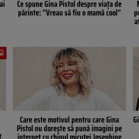
ai
Ce spune Gina Pistol despre viața de
părinte: ”Vreau să fiu o mamă cool”
p
a
Care este motivul pentru care Gina
Gi
Pistol nu dorește să pună imagini pe
V,
internet cu chipul micuței Josephine