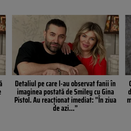
ă
Detaliul pe care l-au observat fanii în
e
imaginea postată de Smiley cu Gina
d
Pistol. Au reacționat imediat: ”În ziua
m
de azi…”