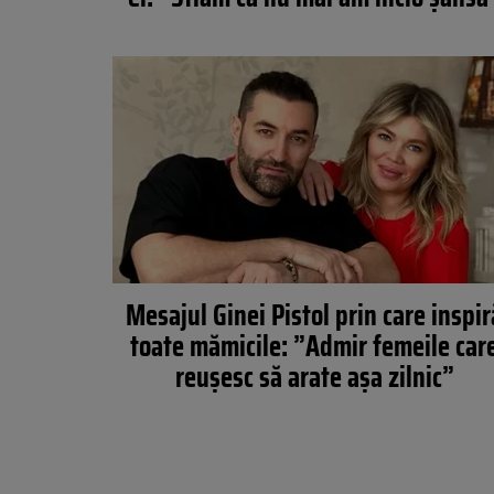
Mesajul Ginei Pistol prin care inspir
toate mămicile: ”Admir femeile car
reușesc să arate așa zilnic”