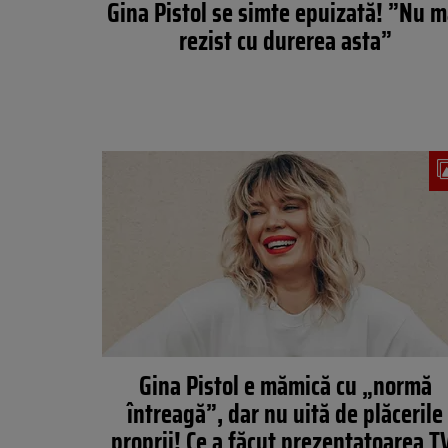
Gina Pistol se simte epuizată! ”Nu m
rezist cu durerea asta”
Gina Pistol e mămică cu „normă
întreagă”, dar nu uită de plăcerile
proprii! Ce a făcut prezentatoarea T