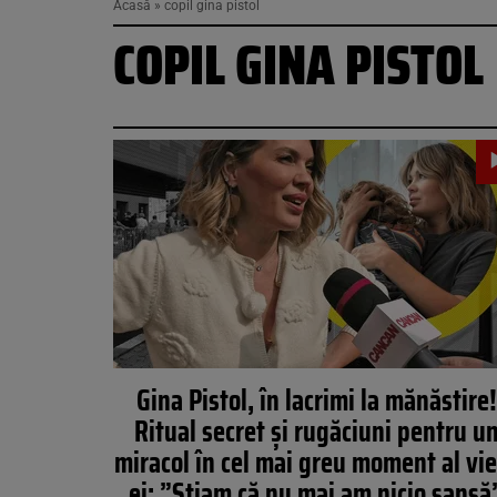
Acasă
»
copil gina pistol
COPIL GINA PISTOL
Gina Pistol, în lacrimi la mănăstire!
Ritual secret și rugăciuni pentru u
miracol în cel mai greu moment al vie
ei: ”Stiam că nu mai am nicio șansă