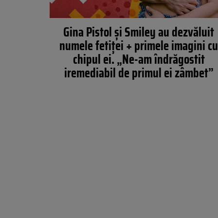
Gina Pistol și Smiley au dezvăluit
numele fetiței + primele imagini c
chipul ei. „Ne-am îndrăgostit
iremediabil de primul ei zâmbet”