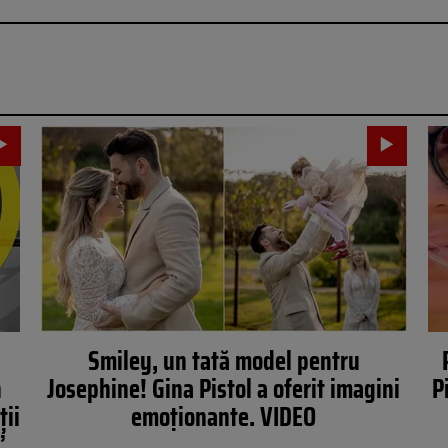
Smiley, un tată model pentru
n
Josephine! Gina Pistol a oferit imagini
P
ții
emoţionante. VIDEO
”