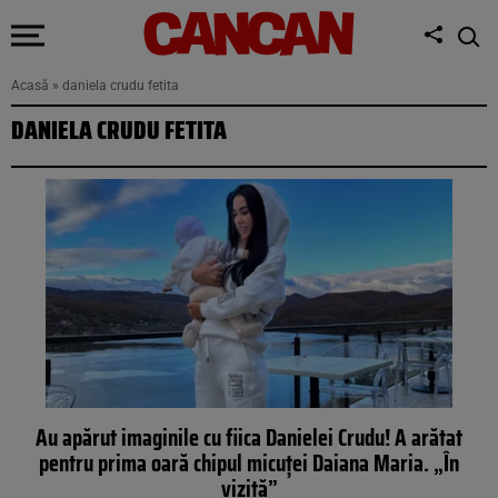
Acasă
»
daniela crudu fetita
DANIELA CRUDU FETITA
Au apărut imaginile cu fiica Danielei Crudu! A arătat
pentru prima oară chipul micuței Daiana Maria. „În
vizită”