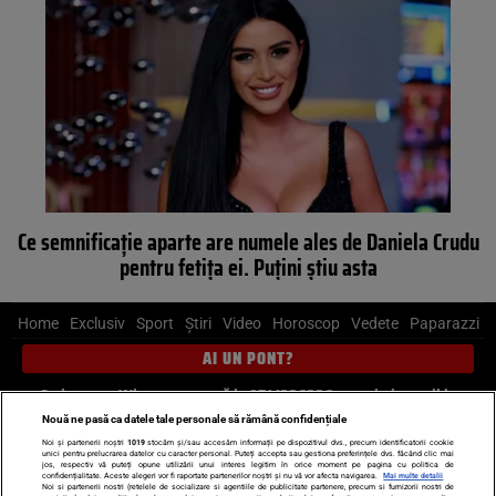
Ce semnificație aparte are numele ales de Daniela Crudu
pentru fetița ei. Puțini știu asta
Home
Exclusiv
Sport
Știri
Video
Horoscop
Vedete
Paparazzi
AI UN PONT?
Scrie-ne pe Whatsapp
, sună la 0741226226 sau trimite mail la
pont@cancan.ro
Nouă ne pasă ca datele tale personale să rămână confidențiale
Noi și partenerii noștri
1019
stocăm și/sau accesăm informații pe dispozitivul dvs., precum identificatorii cookie
unici pentru prelucrarea datelor cu caracter personal. Puteți accepta sau gestiona preferințele dvs. făcând clic mai
Știri interne
Știri externe
Politică
jos, respectiv vă puteți opune utilizării unui interes legitim în orice moment pe pagina cu politica de
confidențialitate. Aceste alegeri vor fi raportate partenerilor noștri și nu vă vor afecta navigarea.
Mai multe detalii
Noi si partenerii nostri (retelele de socializare si agentiile de publicitate partenere, precum si furnizorii nostri de