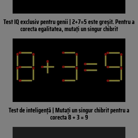
Test IQ exclusiv pentru genii | 2+7=5 este greșit. Pentru a
corecta egalitatea, mutați un singur chibrit
Test de inteligență | Mutați un singur chibrit pentru a
corecta 8 + 3 = 9