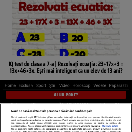
IQ test de clasa a 7-a | Rezolvați ecuația: 23+17x+3 =
13x+46+3x. Ești mai inteligent ca un elev de 13 ani?
Home
Exclusiv
Sport
Știri
Video
Horoscop
Vedete
Paparazzi
AI UN PONT?
Scrie-ne pe Whatsapp
, sună la 0741226226 sau trimite mail la
pont@cancan.ro
Nouă ne pasă ca datele tale personale să rămână confidențiale
Noi și partenerii noștri
1019
stocăm și/sau accesăm informații pe dispozitivul dvs., precum identificatorii cookie
unici pentru prelucrarea datelor cu caracter personal. Puteți accepta sau gestiona preferințele dvs. făcând clic mai
Știri interne
Știri externe
Politică
jos, respectiv vă puteți opune utilizării unui interes legitim în orice moment pe pagina cu politica de
confidențialitate. Aceste alegeri vor fi raportate partenerilor noștri și nu vă vor afecta navigarea.
Mai multe detalii
Noi si partenerii nostri (retelele de socializare si agentiile de publicitate partenere, precum si furnizorii nostri de
servicii de date analitice) prelucram date pentru a permite website-ului sa functioneze, pentru a personaliza