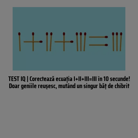
TEST IQ | Corectează ecuația I+II+III=III în 10 secunde!
Doar geniile reușesc, mutând un singur băț de chibrit