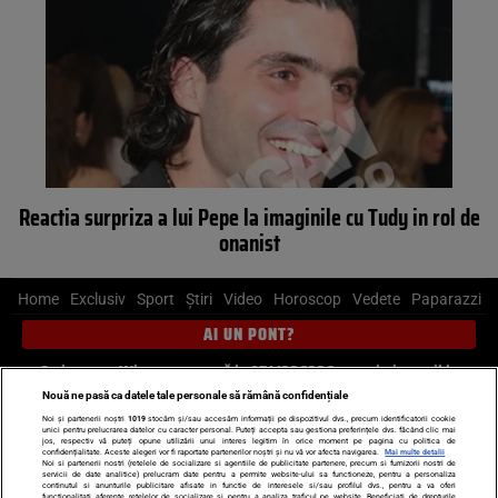
Reactia surpriza a lui Pepe la imaginile cu Tudy in rol de
onanist
Home
Exclusiv
Sport
Știri
Video
Horoscop
Vedete
Paparazzi
AI UN PONT?
Scrie-ne pe Whatsapp
, sună la 0741226226 sau trimite mail la
pont@cancan.ro
Nouă ne pasă ca datele tale personale să rămână confidențiale
Noi și partenerii noștri
1019
stocăm și/sau accesăm informații pe dispozitivul dvs., precum identificatorii cookie
unici pentru prelucrarea datelor cu caracter personal. Puteți accepta sau gestiona preferințele dvs. făcând clic mai
Știri interne
Știri externe
Politică
jos, respectiv vă puteți opune utilizării unui interes legitim în orice moment pe pagina cu politica de
confidențialitate. Aceste alegeri vor fi raportate partenerilor noștri și nu vă vor afecta navigarea.
Mai multe detalii
Noi si partenerii nostri (retelele de socializare si agentiile de publicitate partenere, precum si furnizorii nostri de
servicii de date analitice) prelucram date pentru a permite website-ului sa functioneze, pentru a personaliza
Ultimele stiri
Diete
Insula Iubirii
Dictionar de vise
LIFE STYLE
continutul si anunturile publicitare afisate in functie de interesele si/sau profilul dvs., pentru a va oferi
functionalitati aferente retelelor de socializare si pentru a analiza traficul pe website. Beneficiati de drepturile