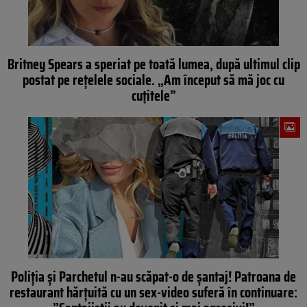
Britney Spears a speriat pe toată lumea, după ultimul clip
postat pe rețelele sociale. „Am început să mă joc cu
cuțitele”
Poliția și Parchetul n-au scăpat-o de șantaj! Patroana de
restaurant hărțuită cu un sex-video suferă în continuare: