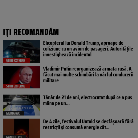
IȚI RECOMANDĂM
Elicopterul lui Donald Trump, aproape de
coliziune cu un avion de pasageri. Autoritățile
investighează incidentul
ȘTIRI EXTERNE
Vladimir Putin reorganizează armata rusă. A
făcut mai multe schimbări la vârful conducerii
militare
ȘTIRI EXTERNE
Tânăr de 21 de ani, electrocutat după ce a pus
mâna pe un...
MEDIAFAX
De 4 zile, festivalul Untold se desfășoară fără
restricții și consumă energie cât...
GANDUL.RO