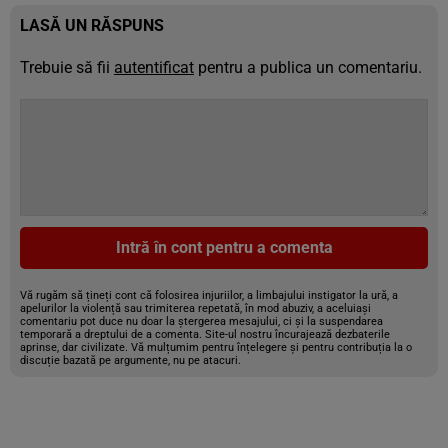
LASĂ UN RĂSPUNS
Trebuie să fii
autentificat
pentru a publica un comentariu.
Intră în cont pentru a comenta
Vă rugăm să țineți cont că folosirea injuriilor, a limbajului instigator la ură, a
apelurilor la violență sau trimiterea repetată, în mod abuziv, a aceluiași
comentariu pot duce nu doar la ștergerea mesajului, ci și la suspendarea
temporară a dreptului de a comenta. Site-ul nostru încurajează dezbaterile
aprinse, dar civilizate. Vă mulțumim pentru înțelegere și pentru contribuția la o
discuție bazată pe argumente, nu pe atacuri.