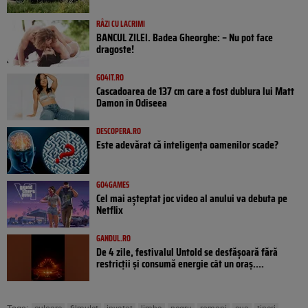
RÂZI CU LACRIMI
BANCUL ZILEI. Badea Gheorghe: – Nu pot face
dragoste!
GO4IT.RO
Cascadoarea de 137 cm care a fost dublura lui Matt
Damon în Odiseea
DESCOPERA.RO
Este adevărat că inteligența oamenilor scade?
GO4GAMES
Cel mai așteptat joc video al anului va debuta pe
Netflix
GANDUL.RO
De 4 zile, festivalul Untold se desfășoară fără
restricții și consumă energie cât un oraș....