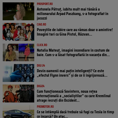
PROSPORT.RO
Antonela Pătruț, iubita mult mai tânără a
milionarului Arpad Paszkany, s-a fotografiat în
jacuzzi
CIAO.RO
Poveştile de iubire care au rămas doar o amintire!
Imagini tari cu Gina Pistol, Răzvan...
CLICK.RO
Natalia Mateuț, imagini incendiare în costum de
baie. Cum s-a lăsat fotografiată în vacanța din...
DIGI 24
Devin oamenii mai puțin inteligenți? Ce este
„efectul Flynn invers” și de ce îi îngrijorează...
DIGI24
Cum funcționează Sovintern, noua rețea
internațională a „socialiștilor” cu care Kremlinul
atrage recruți din Occident...
PROMOTOR.RO
Ce se întâmplă dacă trebuie să fugi cu Tesla în timp
ce încarcă? Un atac...