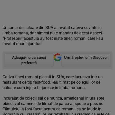
Un tanar de culoare din SUA a invatat cateva cuvinte in
limba romana, dar nimeni nu e mandru de acest aspect.
"Profesorii" acestuia au fost niste tineri romani care l-au
invatat doar injuraturi.
Adaugă-ne ca sursă
Urmărește-ne în Discover
preferată
Cativa tineri romani plecati in SUA, care lucreaza intr-un
restaurant de tip fast-food, l-au filmat pe colegul lor de
culoare cum injura birjareste in limba romana.
Incurajat de colegii sai de munca, americanul injura spre
obiectivul camerei de filmat de parca ar spune o poezie.
Filmuletul a fost facut pentru ca romanii sa se laude in
Romania cu „creatia” lor, iar rezultatul nu credem ca este cel