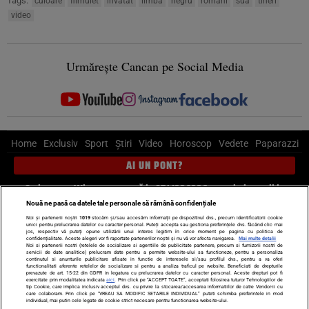
Tags:
culoare
filmulet
invatat
limba
negru
romani
sua
tineri
video
Urmărește Cancan pe Social Media
Home
Exclusiv
Sport
Știri
Video
Horoscop
Vedete
Paparazzi
AI UN PONT?
Scrie-ne pe Whatsapp
, sună la 0741226226 sau trimite mail la
pont@cancan.ro
Nouă ne pasă ca datele tale personale să rămână confidențiale
Noi și partenerii noștri
1019
stocăm și/sau accesăm informații pe dispozitivul dvs., precum identificatorii cookie
unici pentru prelucrarea datelor cu caracter personal. Puteți accepta sau gestiona preferințele dvs. făcând clic mai
Știri interne
Știri externe
Politică
jos, respectiv vă puteți opune utilizării unui interes legitim în orice moment pe pagina cu politica de
confidențialitate. Aceste alegeri vor fi raportate partenerilor noștri și nu vă vor afecta navigarea.
Mai multe detalii
Noi si partenerii nostri (retelele de socializare si agentiile de publicitate partenere, precum si furnizorii nostri de
servicii de date analitice) prelucram date pentru a permite website-ului sa functioneze, pentru a personaliza
Ultimele stiri
Diete
Insula Iubirii
Dictionar de vise
LIFE STYLE
continutul si anunturile publicitare afisate in functie de interesele si/sau profilul dvs., pentru a va oferi
functionalitati aferente retelelor de socializare si pentru a analiza traficul pe website. Beneficiati de drepturile
Horoscop
prevazute de art. 15-22 din GDPR in legatura cu prelucrarea datelor cu caracter personal. Aceste drepturi pot fi
exercitate prin modalitatea indicata
aici
. Prin click pe “ACCEPT TOATE”, acceptati folosirea tuturor Tehnologiilor de
tip Cookie, care implica inclusiv acceptul dvs. cu privire la stocarea/accesarea informatiilor de catre Vendor-ii cu
Echipa editorială
Termeni si condiții
Politica de confidențialitate
care colaboram. Prin click pe “VREAU SA MODIFIC SETARILE INDIVIDUAL” puteti schimba preferintele in mod
individual, mai putin cele legate de cookie strict necesare pentru functionarea website-ului.