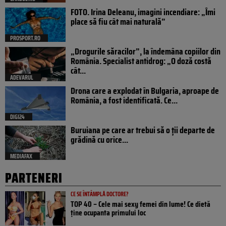
FOTO. Irina Deleanu, imagini incendiare: „Îmi
place să fiu cât mai naturală”
PROSPORT.RO
„Drogurile săracilor”, la îndemâna copiilor din
România. Specialist antidrog: „O doză costă
cât...
ADEVARUL
Drona care a explodat în Bulgaria, aproape de
România, a fost identificată. Ce...
DIGI24
Buruiana pe care ar trebui să o ții departe de
grădină cu orice...
MEDIAFAX
PARTENERI
CE SE ÎNTÂMPLĂ DOCTORE?
TOP 40 – Cele mai sexy femei din lume! Ce dietă
ține ocupanta primului loc