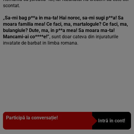
scontat.
„
Sa-mi bag p**a in ma-ta! Hai noroc, sa-mi sugi p**a! Sa
moara familia mea! Ce faci, ma, martalogule? Ce faci, ma,
bulangiule? Dute, ma, in p**a mea! Sa moara ma-ta!
Mancami-ai co****e!”
, sunt doar cateva din injuraturile
invatate de barbat in limba romana.
Participă la conversație!
Intră în cont!