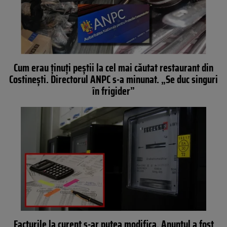
Cum erau ținuți peștii la cel mai căutat restaurant din
Costinești. Directorul ANPC s-a minunat. „Se duc singuri
în frigider”
Facturile la curent s-ar putea modifica. Anunțul a fost