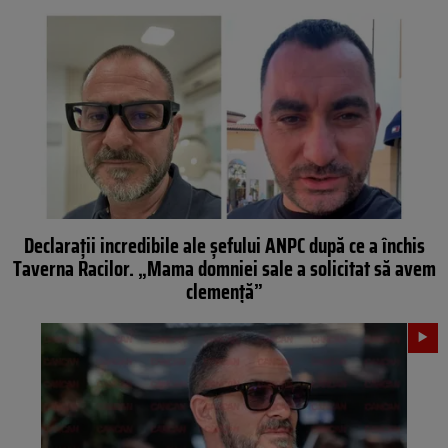
Declarații incredibile ale șefului ANPC după ce a închis
Taverna Racilor. „Mama domniei sale a solicitat să avem
clemență”