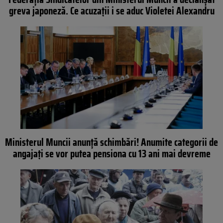
greva japoneză. Ce acuzații i se aduc Violetei Alexandru
Ministerul Muncii anunță schimbări! Anumite categorii de
angajați se vor putea pensiona cu 13 ani mai devreme