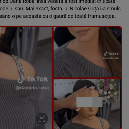
r de Dana Roba, însă vedeta a fost imediat criticată
delul său. Mai exact, fosta lui Nicolae Guță i-a smuls
 lăsând-o pe aceasta cu o gaură de toată frumusețea.