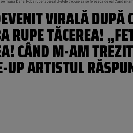
̆sat pe mâna Danei Roba rupe tăcerea! „Fetele trebuie să se ferească de ea! Când m-
EVENIT VIRALĂ DUPĂ C
A RUPE TĂCEREA! „FET
 EA! CÂND M-AM TREZI
UP ARTISTUL RĂSPU