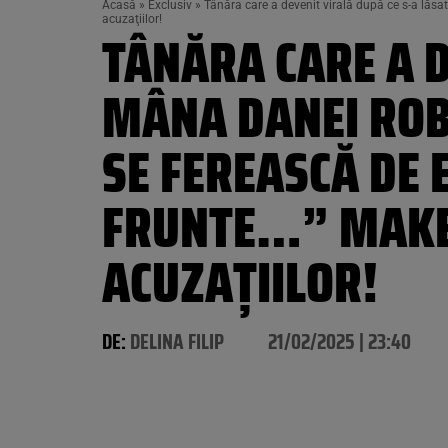
Acasă
»
Exclusiv
»
Tânăra care a devenit virală după ce s-a la
acuzaţiilor!
TÂNĂRA CARE A D
MÂNA DANEI ROB
SE FEREASCĂ DE
FRUNTE…” MAKE-
ACUZAŢIILOR!
DE:
DELINA FILIP
21/02/2025 | 23:40