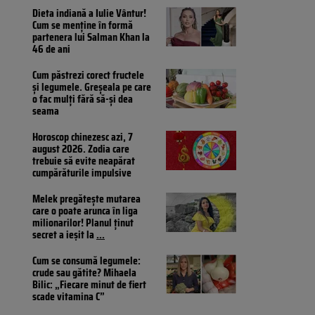
Dieta indiană a Iulie Vântur!
Cum se menține în formă
partenera lui Salman Khan la
46 de ani
Cum păstrezi corect fructele
și legumele. Greșeala pe care
o fac mulți fără să-și dea
seama
Horoscop chinezesc azi, 7
august 2026. Zodia care
trebuie să evite neapărat
cumpărăturile impulsive
Melek pregătește mutarea
care o poate arunca în liga
milionarilor! Planul ținut
secret a ieșit la
...
Cum se consumă legumele:
crude sau gătite? Mihaela
Bilic: „Fiecare minut de fiert
scade vitamina C”