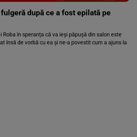
Vezi galeria foto
6 poze
 fulgeră după ce a fost epilată pe
i Roba în speranța că va ieși păpușă din salon este
t însă de vorbă cu ea și ne-a povestit cum a ajuns la