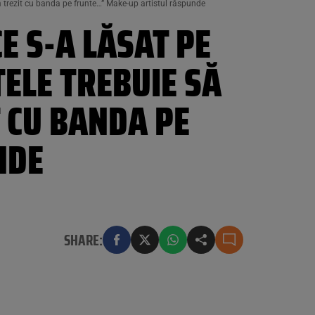
am trezit cu banda pe frunte…” Make-up artistul răspunde
E S-A LĂSAT PE
ELE TREBUIE SĂ
T CU BANDA PE
NDE
SHARE: