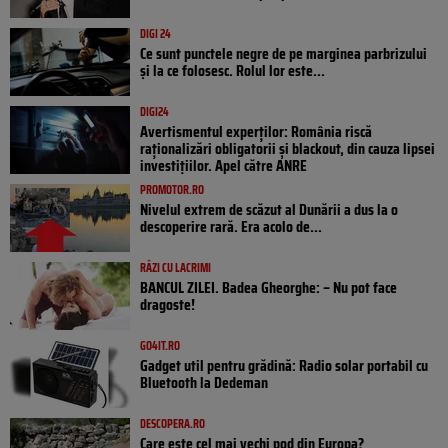
DIGI 24
Ce sunt punctele negre de pe marginea parbrizului
și la ce folosesc. Rolul lor este...
DIGI24
Avertismentul experților: România riscă
raționalizări obligatorii și blackout, din cauza lipsei
investițiilor. Apel către ANRE
PROMOTOR.RO
Nivelul extrem de scăzut al Dunării a dus la o
descoperire rară. Era acolo de...
RÂZI CU LACRIMI
BANCUL ZILEI. Badea Gheorghe: – Nu pot face
dragoste!
GO4IT.RO
Gadget util pentru grădină: Radio solar portabil cu
Bluetooth la Dedeman
DESCOPERA.RO
Care este cel mai vechi pod din Europa?