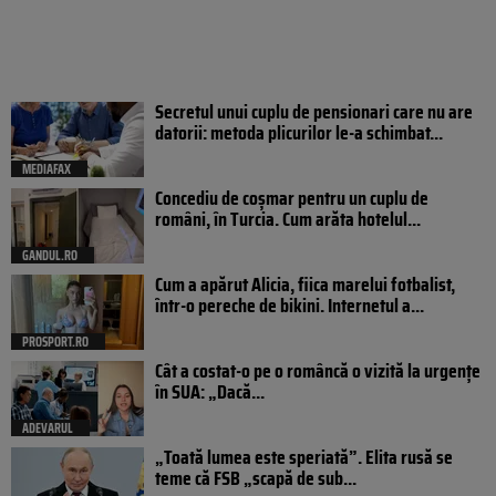
Secretul unui cuplu de pensionari care nu are
datorii: metoda plicurilor le-a schimbat...
MEDIAFAX
Concediu de coșmar pentru un cuplu de
români, în Turcia. Cum arăta hotelul...
GANDUL.RO
Cum a apărut Alicia, fiica marelui fotbalist,
într-o pereche de bikini. Internetul a...
PROSPORT.RO
Cât a costat-o pe o româncă o vizită la urgențe
în SUA: „Dacă...
ADEVARUL
„Toată lumea este speriată”. Elita rusă se
teme că FSB „scapă de sub...