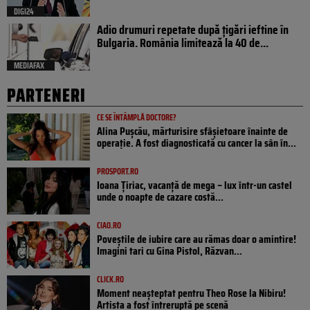
DIGI24
Adio drumuri repetate după țigări ieftine în
Bulgaria. România limitează la 40 de...
MEDIAFAX
PARTENERI
CE SE ÎNTÂMPLĂ DOCTORE?
Alina Pușcău, mărturisire sfâșietoare înainte de
operație. A fost diagnosticată cu cancer la sân în...
PROSPORT.RO
Ioana Țiriac, vacanță de mega – lux într-un castel
unde o noapte de cazare costă...
CIAO.RO
Poveştile de iubire care au rămas doar o amintire!
Imagini tari cu Gina Pistol, Răzvan...
CLICK.RO
Moment neașteptat pentru Theo Rose la Nibiru!
Artista a fost întreruptă pe scenă