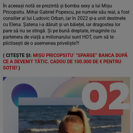
În aceeași notă se prezintă și bomba sexy a lui Mișu
Pricopsitu. Mihai Gabriel Popescu, pe numele său real, a fost
consilier al lui Ludovic Orban, iar în 2022 și-a unit destinele
cu Elena. Șatena i-a dăruit și un băiețel, iar dragostea lor
pare să nu se stingă. Și pe bună dreptate, imaginile cu
partenera de viață a milionarului sunt HOT, cum să te
plictisești de o asemenea priveliște?!
( CITEȘTE ȘI:
MIȘU PRICOPSITU’ “SPARGE” BANCA DUPĂ
CE A DEVENIT TĂTIC. CADOU DE 100.000 DE € PENTRU
SOȚIE!
)