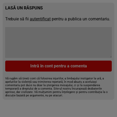
LASĂ UN RĂSPUNS
Trebuie să fii
autentificat
pentru a publica un comentariu.
Intră în cont pentru a comenta
Vă rugăm să țineți cont că folosirea injuriilor, a limbajului instigator la ură, a
apelurilor la violență sau trimiterea repetată, în mod abuziv, a aceluiași
comentariu pot duce nu doar la ștergerea mesajului, ci și la suspendarea
temporară a dreptului de a comenta. Site-ul nostru încurajează dezbaterile
aprinse, dar civilizate. Vă mulțumim pentru înțelegere și pentru contribuția la o
discuție bazată pe argumente, nu pe atacuri.