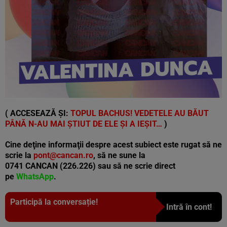
( ACCESEAZĂ ȘI:
TOPUL BACHUS! VEDETELE AU BĂUT
PÂNĂ N-AU MAI ȘTIUT DE ELE ȘI A IEȘIT…
)
Cine deţine informaţii despre acest subiect este rugat să ne
scrie la
pont@cancan.ro
, să ne sune la
0741 CANCAN (226.226) sau să ne scrie direct
pe
WhatsApp
.
Participă la conversație!
Intră în cont!