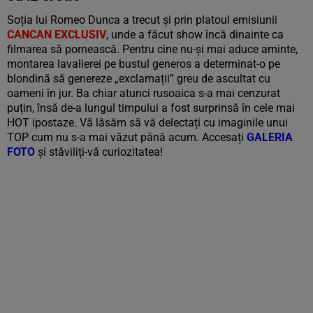
Soția lui Romeo Dunca a trecut și prin platoul emisiunii
CANCAN EXCLUSIV
, unde a făcut show încă dinainte ca
filmarea să pornească. Pentru cine nu-și mai aduce aminte,
montarea lavalierei pe bustul generos a determinat-o pe
blondină să genereze „exclamații” greu de ascultat cu
oameni în jur. Ba chiar atunci rusoaica s-a mai cenzurat
puțin, însă de-a lungul timpului a fost surprinsă în cele mai
HOT ipostaze. Vă lăsăm să vă delectați cu imaginile unui
TOP cum nu s-a mai văzut până acum. Accesați
GALERIA
FOTO
și stăviliți-vă curiozitatea!