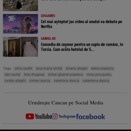
GO4GAMES
Cel mai așteptat joc video al anului va debuta pe
Netflix
GANDUL.RO
Concediu de coșmar pentru un cuplu de români, în
Turcia. Cum arăta hotelul de 5...
Tags:
alina laufer
ana-maria ioniță
ariana silaghi
elena popescu
ilan laufer
liviu dragnea
mihai gbariel popescu
misu pricopsitu
ovidiu silaghi
romeo dunca
valentina dunca
valentyna dunca
Urmărește Cancan pe Social Media