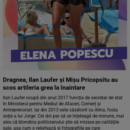
Dragnea, Ilan Laufer și Mișu Pricopsitu au
scos artileria grea la înaintare
Ilan Laufer ocupă din anul 2017 funcția de secretar de stat
în Ministerul pentru Mediul de Afaceri, Comerț și
Antreprenoriat. Iar din 2013 este căsătorit cu Alina, fosta
soție a lui Jorge. Cei doi par să se înțeleagă de minune, mai
ales că blondina politicianului știe să mizeze pe calitățile
sale, așa cum o reliefează și fotografiile pe care