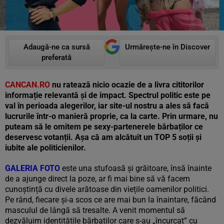
Adaugă-ne ca sursă
Urmărește-ne în Discover
preferată
CANCAN.RO
nu ratează nicio ocazie de a livra cititorilor
informație relevantă și de impact. Spectrul politic este pe
val în perioada alegerilor, iar site-ul nostru a ales să facă
lucrurile într-o manieră proprie, ca la carte. Prin urmare, nu
puteam să le omitem pe sexy-partenerele bărbaților ce
deservesc votanții. Așa că am alcătuit un TOP 5 soții și
iubite ale politicienilor.
GALERIA FOTO
este una stufoasă și grăitoare, însă înainte
de a ajunge direct la poze, ar fi mai bine să vă facem
cunoștință cu divele arătoase din viețile oamenilor politici.
Pe rând, fiecare și-a scos ce are mai bun la înaintare, făcând
masculul de lângă să tresalte. A venit momentul să
dezvăluim identitățile bărbaților care s-au „încurcat” cu