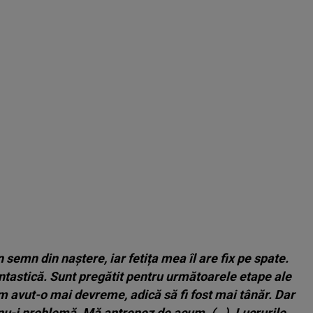
n semn din naștere, iar fetița mea îl are fix pe spate.
tastică. Sunt pregătit pentru următoarele etape ale
m avut-o mai devreme, adică să fi fost mai tânăr. Dar
, nu-i problemă. Mă antrenez de acum. (…). Lucrurile