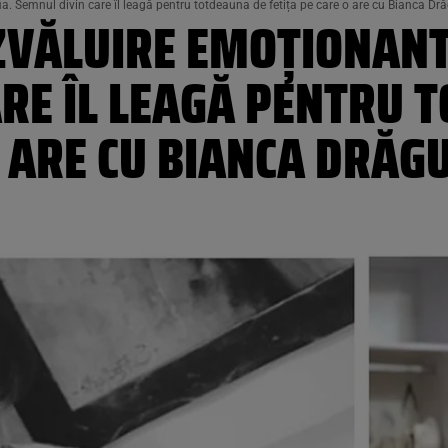
ia. Semnul divin care îl leagă pentru totdeauna de fetița pe care o are cu Bianca D
EZVĂLUIRE EMOȚIONANT
RE ÎL LEAGĂ PENTRU 
O ARE CU BIANCA DRĂ