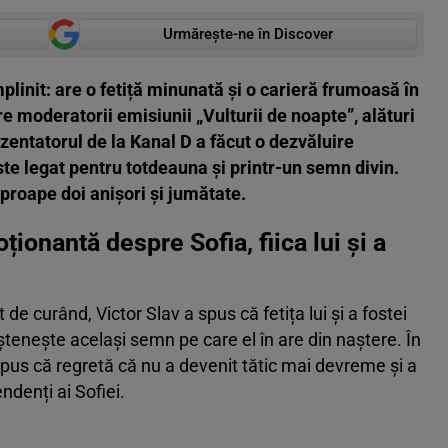
Urmărește-ne în Discover
plinit: are o fetiță minunată și o carieră frumoasă în
tre moderatorii emisiunii „Vulturii de noapte”, alături
ezentatorul de la Kanal D a făcut o dezvăluire
te legat pentru totdeauna și printr-un semn divin.
aproape doi anișori și jumătate.
ționantă despre Sofia, fiica lui și a
t de curând, Victor Slav a spus că fetița lui și a fostei
nește același semn pe care el în are din naștere. În
 spus că regretă că nu a devenit tătic mai devreme și a
ndenți ai Sofiei.