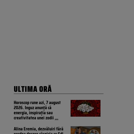
ULTIMA ORĂ
Horoscop rune azi, 7 august
2026. Inguz anunță că
energia, inspirația sau
creativitatea unei zodii
...
Alina Eremia, dezvăluiri fără
perdea despre căsnicia cu Edi