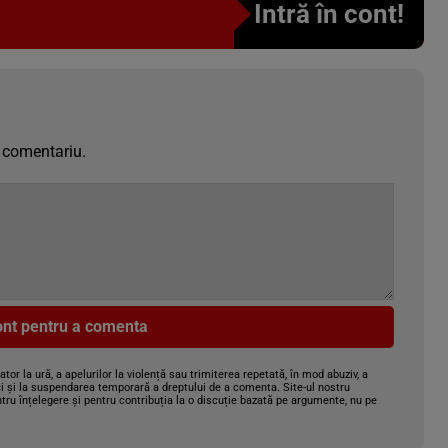
Intră în cont!
 comentariu.
cont pentru a comenta
gator la ură, a apelurilor la violență sau trimiterea repetată, în mod abuziv, a
i și la suspendarea temporară a dreptului de a comenta. Site-ul nostru
tru înțelegere și pentru contribuția la o discuție bazată pe argumente, nu pe