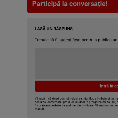
Participă la conversație!
LASĂ UN RĂSPUNS
Trebuie să fii
autentificat
pentru a publica un
Intră în 
Vă rugăm să țineți cont că folosirea injuriilor, a limbajului insti
aceluiași comentariu pot duce nu doar la ștergerea mesajului, c
încurajează dezbaterile aprinse, dar civilizate. Vă mulțumim pen
atacuri.