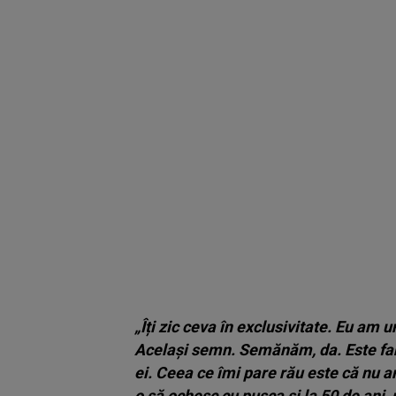
„Îți zic ceva în exclusivitate. Eu am u
Același semn. Semănăm, da. Este fan
ei. Ceea ce îmi pare rău este că nu a
o să ochesc cu pușca și la 50 de ani