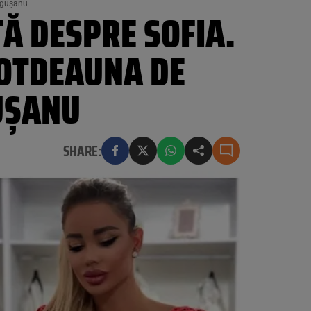
răgușanu
Ă DESPRE SOFIA.
TOTDEAUNA DE
GUȘANU
SHARE: