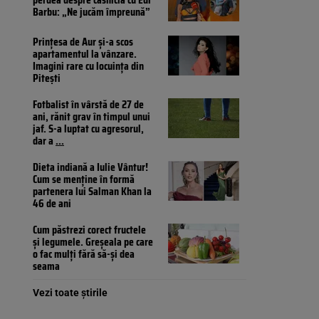
Barbu: „Ne jucăm împreună”
Prințesa de Aur și-a scos
apartamentul la vânzare.
Imagini rare cu locuința din
Pitești
Fotbalist în vârstă de 27 de
ani, rănit grav în timpul unui
jaf. S-a luptat cu agresorul,
dar a
...
Dieta indiană a Iulie Vântur!
Cum se menține în formă
partenera lui Salman Khan la
46 de ani
Cum păstrezi corect fructele
și legumele. Greșeala pe care
o fac mulți fără să-și dea
seama
Vezi toate știrile