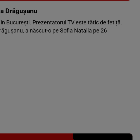
Vezi galeria foto
6 poze
nca Drăgușanu
în București. Prezentatorul TV este tătic de fetiță.
Drăgușanu, a născut-o pe Sofia Natalia pe 26