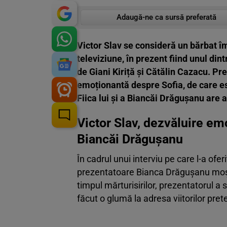
Adaugă-ne ca sursă preferată
Victor Slav se consideră un bărbat îm
televiziune, în prezent fiind unul din
de Giani Kiriță și Cătălin Cazacu. Pr
emoționantă despre Sofia, de care es
Fiica lui și a Biancăi Drăgușanu are 
Victor Slav, dezvăluire emo
Biancăi Drăgușanu
În cadrul unui interviu pe care l-a oferi
prezentatoare Bianca Drăgușanu moște
timpul mărturisirilor, prezentatorul a
făcut o glumă la adresa viitorilor prete