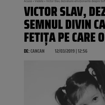
Acasă
»
Vedete
»
Victor Slav, dezvăluire emoționantă despre Sof
VICTOR SLAV, D
SEMNUL DIVIN CA
FETIȚA PE CARE 
DE:
CANCAN
12/03/2019 | 12:56