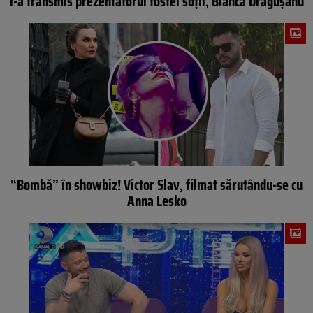
i-a transmis prezentatorul fostei soții, Bianca Drăgușanu
“Bombă” în showbiz! Victor Slav, filmat sărutându-se cu
Anna Lesko