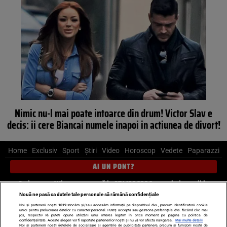
Nimic nu-l mai poate intoarce din drum! Victor Slav e
decis: ii cere Biancai numele inapoi in actiunea de divort!
Home
Exclusiv
Sport
Știri
Video
Horoscop
Vedete
Paparazzi
AI UN PONT?
Scrie-ne pe Whatsapp
, sună la 0741226226 sau trimite mail la
pont@cancan.ro
Nouă ne pasă ca datele tale personale să rămână confidențiale
Noi și partenerii noștri
1019
stocăm și/sau accesăm informații pe dispozitivul dvs., precum identificatorii cookie
unici pentru prelucrarea datelor cu caracter personal. Puteți accepta sau gestiona preferințele dvs. făcând clic mai
Știri interne
Știri externe
Politică
jos, respectiv vă puteți opune utilizării unui interes legitim în orice moment pe pagina cu politica de
confidențialitate. Aceste alegeri vor fi raportate partenerilor noștri și nu vă vor afecta navigarea.
Mai multe detalii
Noi si partenerii nostri (retelele de socializare si agentiile de publicitate partenere, precum si furnizorii nostri de