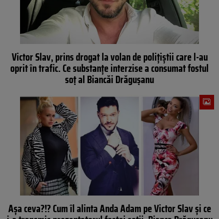
Victor Slav, prins drogat la volan de polițiștii care l-au
oprit în trafic. Ce substanțe interzise a consumat fostul
soț al Biancăi Drăgușanu
Așa ceva?!? Cum îl alinta Anda Adam pe Victor Slav și ce