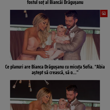
fostul soț al Biancăi Drăgușanu
Ce planuri are Bianca Drăguşanu cu micuţa Sofia. “Abia
aştept să crească, să o…”