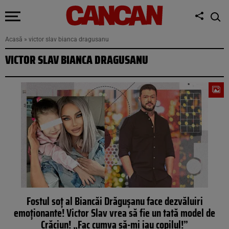
Acasă
»
victor slav bianca dragusanu
VICTOR SLAV BIANCA DRAGUSANU
Fostul soț al Biancăi Drăgușanu face dezvăluiri
emoționante! Victor Slav vrea să fie un tată model de
Crăciun! „Fac cumva să-mi iau copilul!”