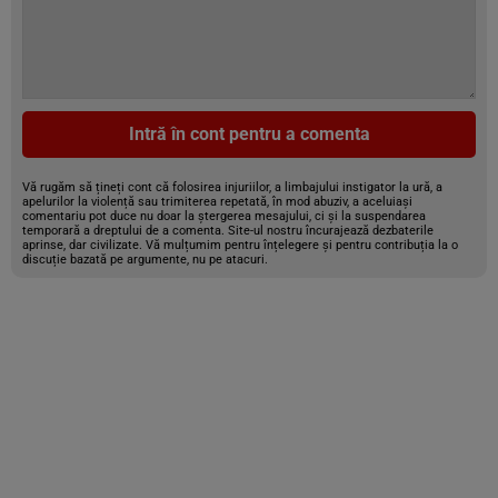
Intră în cont pentru a comenta
Vă rugăm să țineți cont că folosirea injuriilor, a limbajului instigator la ură, a
apelurilor la violență sau trimiterea repetată, în mod abuziv, a aceluiași
comentariu pot duce nu doar la ștergerea mesajului, ci și la suspendarea
temporară a dreptului de a comenta. Site-ul nostru încurajează dezbaterile
aprinse, dar civilizate. Vă mulțumim pentru înțelegere și pentru contribuția la o
discuție bazată pe argumente, nu pe atacuri.