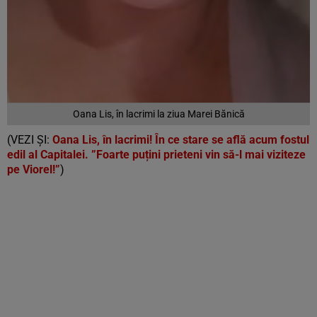
Oana Lis, în lacrimi la ziua Marei Bănică
(VEZI ȘI:
Oana Lis, în lacrimi! În ce stare se află acum fostul
edil al Capitalei. ”Foarte puțini prieteni vin să-l mai viziteze
pe Viorel!”
)