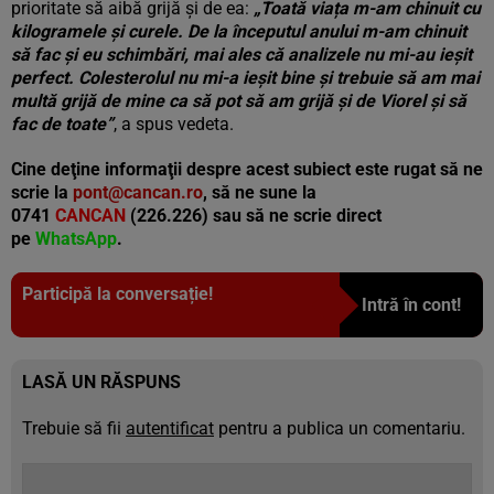
prioritate să aibă grijă și de ea:
„Toată viața m-am chinuit cu
kilogramele și curele. De la începutul anului m-am chinuit
să fac și eu schimbări, mai ales că analizele nu mi-au ieșit
perfect. Colesterolul nu mi-a ieșit bine și trebuie să am mai
multă grijă de mine ca să pot să am grijă și de Viorel și să
fac de toate”
, a spus vedeta.
Cine deţine informaţii despre acest subiect este rugat să ne
scrie la
pont@cancan.ro
, să ne sune la
0741
CANCAN
(226.226) sau să ne scrie direct
pe
WhatsApp
.
Participă la conversație!
Intră în cont!
LASĂ UN RĂSPUNS
Trebuie să fii
autentificat
pentru a publica un comentariu.