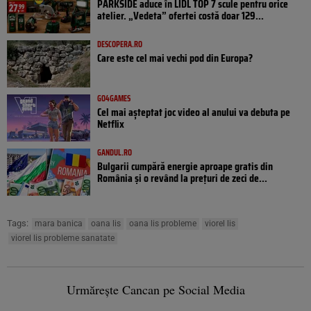
PARKSIDE aduce în LIDL TOP 7 scule pentru orice
atelier. „Vedeta” ofertei costă doar 129...
DESCOPERA.RO
Care este cel mai vechi pod din Europa?
GO4GAMES
Cel mai așteptat joc video al anului va debuta pe
Netflix
GANDUL.RO
Bulgarii cumpără energie aproape gratis din
România și o revând la prețuri de zeci de...
Tags:
mara banica
oana lis
oana lis probleme
viorel lis
viorel lis probleme sanatate
Urmărește Cancan pe Social Media