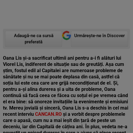
Adaugă-ne ca sursă
Urmărește-ne în Discover
preferată
Oana Lis și-a sacrificat ultimii ani pentru a-i fi alături lui
Viorel Lis, indiferent de situație sau de greutăți. Așa cum
știm, fostul edil al Capitalei are numeroase probleme de
sănătate și nu se mai poate deplasa din casă, astfel că
soția lui este cea care are grijă necondiționat de el. Și,
pentru a-și alina durerea și a uita de probleme, Oana
continuă să facă ceea ce făcea cu soțul ei pe vremea când
el era bine: să onoreze invitațiile la evenimente și emisiuni
tv. Mereu jovială și sinceră, Oana Lis s-a deschis în cel mai
recent interviu
CANCAN.RO
și a vorbit despre problemele
care o apasă, cum nu a mai ieșit din țară de peste un
deceniu, iar din Capitală de câțiva ani. În plus, vedeta ne-a
povestit un episod dureros în care a ajuns să plece recent