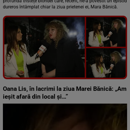
profundă tristețe blondei care, recent, ne-a povestit un episod
dureros întâmplat chiar la ziua prietenei ei, Mara Bănică.
Vezi galeria foto
5 poze
Oana Lis, în lacrimi la ziua Marei Bănică: „Am
ieșit afară din local și…”