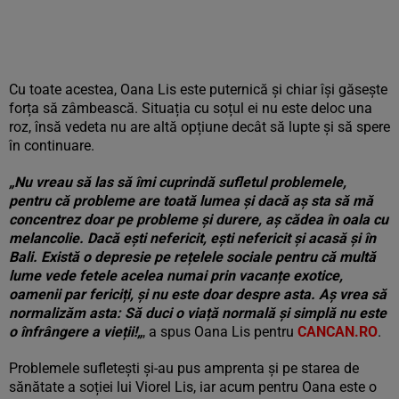
Cu toate acestea, Oana Lis este puternică și chiar își găsește
forța să zâmbească. Situația cu soțul ei nu este deloc una
roz, însă vedeta nu are altă opțiune decât să lupte și să spere
în continuare.
„Nu vreau să las să îmi cuprindă sufletul problemele,
pentru că probleme are toată lumea și dacă aș sta să mă
concentrez doar pe probleme și durere, aș cădea în oala cu
melancolie. Dacă ești nefericit, ești nefericit și acasă și în
Bali.
Există o depresie pe rețelele sociale pentru că multă
lume vede fetele acelea numai prin vacanțe exotice,
oamenii par fericiți, și nu este doar despre asta. Aș vrea să
normalizăm asta: Să duci o viață normală și simplă nu este
o înfrângere a vieții!
„
, a spus Oana Lis pentru
CANCAN.RO
.
Problemele sufletești și-au pus amprenta și pe starea de
sănătate a soției lui Viorel Lis, iar acum pentru Oana este o