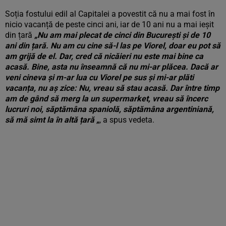
Soția fostului edil al Capitalei a povestit că nu a mai fost în
nicio vacanță de peste cinci ani, iar de 10 ani nu a mai ieșit
din țară
„Nu am mai plecat de cinci din București și de 10
ani din țară. Nu am cu cine să-l las pe Viorel, doar eu pot să
am grijă de el. Dar, cred că nicăieri nu este mai bine ca
acasă. Bine, asta nu înseamnă că nu mi-ar plăcea. Dacă ar
veni cineva și m-ar lua cu Viorel pe sus și mi-ar plăti
vacanța, nu aș zice: Nu, vreau să stau acasă. Dar între timp
am de gând să merg la un supermarket, vreau să încerc
lucruri noi, săptămâna spaniolă, săptămâna argentiniană,
să mă simt la în altă țară „
,
a spus vedeta.