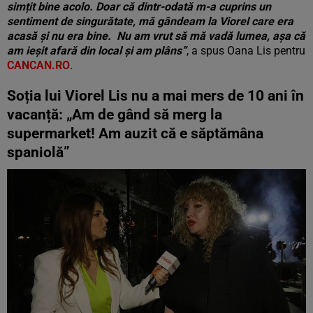
simțit bine acolo. Doar că dintr-odată m-a cuprins un
sentiment de singurătate, mă gândeam la Viorel care era
acasă și nu era bine. Nu am vrut să mă vadă lumea, așa că
am ieșit afară din local și am plâns”
, a spus Oana Lis pentru
CANCAN.RO
.
Soția lui Viorel Lis nu a mai mers de 10 ani în
vacanță: „Am de gând să merg la
supermarket! Am auzit că e săptămâna
spaniolă”