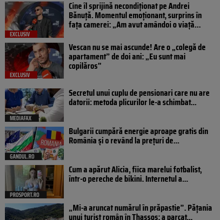
Cine îl sprijină necondiționat pe Andrei
Bănuță. Momentul emoționant, surprins în
fața camerei: „Am avut amândoi o viață…
EXCLUSIV
Vescan nu se mai ascunde! Are o „colegă de
apartament” de doi ani: „Eu sunt mai
copilăros”
EXCLUSIV
Secretul unui cuplu de pensionari care nu are
datorii: metoda plicurilor le-a schimbat...
MEDIAFAX
Bulgarii cumpără energie aproape gratis din
România și o revând la prețuri de...
GANDUL.RO
Cum a apărut Alicia, fiica marelui fotbalist,
într-o pereche de bikini. Internetul a...
PROSPORT.RO
„Mi-a aruncat numărul în prăpastie”. Pățania
unui turist român în Thassos: a parcat...