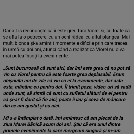
Oana Lis recunoaște că îi este greu fără Viorel și, cu toate că
se afla la o petrecere, cu un ochi râdea, cu altul plângea. Mai
mult, blonda și-a amintit momentele dificile prin care trecea
în urmă cu doi ani, atunci când a realizat că Viorel nu o va
mai putea însoți la evenimente.
„Sunt bucuroasă că sunt aici, dar îmi este greu că nu pot să
vin cu Viorel pentru că este foarte greu deplasabil. Eram
obișnuită ani de zile să vin cu el la evenimente, dar asta
este, mănânc eu pentru doi. Îi trimit poze, video-uri să vadă
unde sunt, să simtă că sunt cu sufletul alături de el pentru
că și-ar fi dorit să fie aici, poate îi iau și ceva de mâncare
din ce am gustat și eu aici.
Mi s-a întâmplat o dată, îmi amintesc că am plecat de la
ziua Marei Bănică acum doi ani. Știu că era unul dintre
primele evenimente la care mergeam singură și m-am