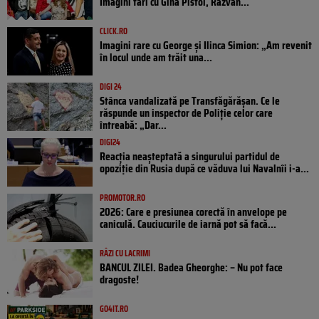
Imagini tari cu Gina Pistol, Răzvan...
CLICK.RO
Imagini rare cu George și Ilinca Simion: „Am revenit
în locul unde am trăit una...
DIGI 24
Stânca vandalizată pe Transfăgărășan. Ce le
răspunde un inspector de Poliție celor care
întreabă: „Dar...
DIGI24
Reacția neașteptată a singurului partidul de
opoziţie din Rusia după ce văduva lui Navalnîi i-a...
PROMOTOR.RO
2026: Care e presiunea corectă în anvelope pe
caniculă. Cauciucurile de iarnă pot să facă...
RÂZI CU LACRIMI
BANCUL ZILEI. Badea Gheorghe: – Nu pot face
dragoste!
GO4IT.RO