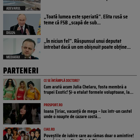
ADEVARUL
„Toată lumea este speriată”. Elita rusă se
teme că FSB „scapă de sub...
DIGI24
„În niciun fel”. Răspunsul unui deputat
întrebat dacă un om obișnuit poate obține...
MEDIAFAX
PARTENERI
CE SE ÎNTÂMPLĂ DOCTORE?
Cum arată acum Julia Chelaru, fosta membră a
trupei Exotic! Și-a etalat formele voluptoase, la...
PROSPORT.RO
Ioana Țiriac, vacanță de mega – lux într-un castel
unde o noapte de cazare costă...
CIAO.RO
Poveştile de iubire care au rămas doar o amintire!