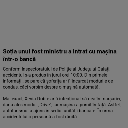
Soția unui fost ministru a intrat cu mașina
într-o bancă
Conform Inspectoratului de Poliție al Județului Galați,
accidentul s-a produs în jurul orei 10:00. Din primele
informații, se pare că șoferița ar fi încurcat modurile de
condus, căci vorbim despre o mașină automată.
Mai exact, Xenia Dobre ar fi intenționat să dea în marșarier,
dar a ales modul „Drive”, iar mașina a pornit în față. Astfel,
autoturismul a ajuns în sediul unității bancare. În urma
accidentului o persoană a fost rănită.