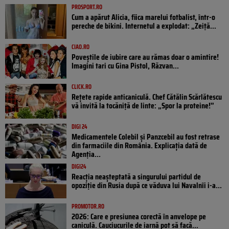
PROSPORT.RO
Cum a apărut Alicia, fiica marelui fotbalist, într-o
pereche de bikini. Internetul a explodat: „Zeiță...
CIAO.RO
Poveştile de iubire care au rămas doar o amintire!
Imagini tari cu Gina Pistol, Răzvan...
CLICK.RO
Rețete rapide anticaniculă. Chef Cătălin Scărlătescu
vă invită la tocăniță de linte: „Spor la proteine!”
DIGI 24
Medicamentele Colebil și Panzcebil au fost retrase
din farmaciile din România. Explicația dată de
Agenția...
DIGI24
Reacția neașteptată a singurului partidul de
opoziţie din Rusia după ce văduva lui Navalnîi i-a...
PROMOTOR.RO
2026: Care e presiunea corectă în anvelope pe
caniculă. Cauciucurile de iarnă pot să facă...