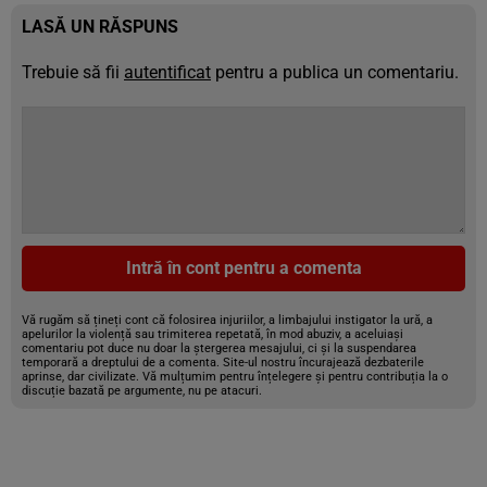
LASĂ UN RĂSPUNS
Trebuie să fii
autentificat
pentru a publica un comentariu.
Intră în cont pentru a comenta
Vă rugăm să țineți cont că folosirea injuriilor, a limbajului instigator la ură, a
apelurilor la violență sau trimiterea repetată, în mod abuziv, a aceluiași
comentariu pot duce nu doar la ștergerea mesajului, ci și la suspendarea
temporară a dreptului de a comenta. Site-ul nostru încurajează dezbaterile
aprinse, dar civilizate. Vă mulțumim pentru înțelegere și pentru contribuția la o
discuție bazată pe argumente, nu pe atacuri.