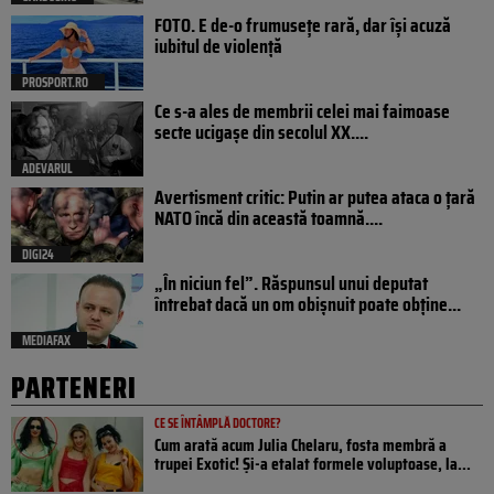
FOTO. E de-o frumusețe rară, dar își acuză
iubitul de violență
PROSPORT.RO
Ce s-a ales de membrii celei mai faimoase
secte ucigașe din secolul XX....
ADEVARUL
Avertisment critic: Putin ar putea ataca o țară
NATO încă din această toamnă....
DIGI24
„În niciun fel”. Răspunsul unui deputat
întrebat dacă un om obișnuit poate obține...
MEDIAFAX
PARTENERI
CE SE ÎNTÂMPLĂ DOCTORE?
Cum arată acum Julia Chelaru, fosta membră a
trupei Exotic! Și-a etalat formele voluptoase, la...