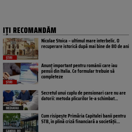
IȚI RECOMANDĂM
Nicolae Stoica – ultimul mare interbelic. O
recuperare istorică după mai bine de 80 de ani
ȘTIRI
Anunț important pentru românii care iau
pensii din Italia. Ce formular trebuie să
completeze
ȘTIRI
Secretul unui cuplu de pensionari care nu are
datorii: metoda plicurilor le-a schimbat...
MEDIAFAX
Cum risipește Primăria Capitalei banii pentru
STB, în plină criză financiară a societății...
GANDUL.RO