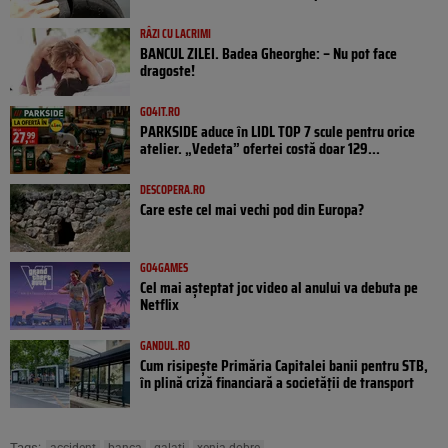
RÂZI CU LACRIMI
BANCUL ZILEI. Badea Gheorghe: – Nu pot face
dragoste!
GO4IT.RO
PARKSIDE aduce în LIDL TOP 7 scule pentru orice
atelier. „Vedeta” ofertei costă doar 129...
DESCOPERA.RO
Care este cel mai vechi pod din Europa?
GO4GAMES
Cel mai așteptat joc video al anului va debuta pe
Netflix
GANDUL.RO
Cum risipește Primăria Capitalei banii pentru STB,
în plină criză financiară a societății de transport
Tags: