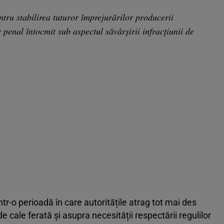
entru stabilirea tuturor împrejurărilor producerii
 penal întocmit sub aspectul săvârșirii infracțiunii de
tr-o perioadă în care autoritățile atrag tot mai des
e cale ferată și asupra necesității respectării regulilor