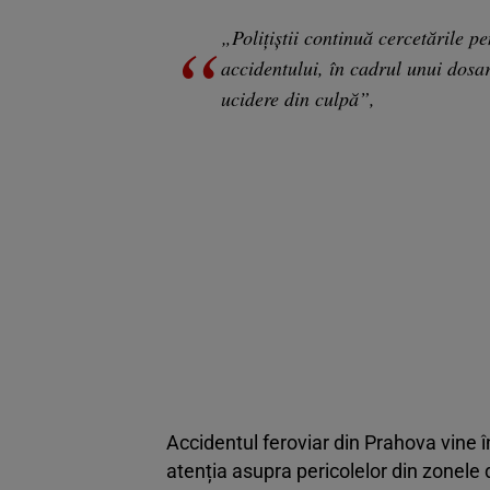
„Polițiștii continuă cercetările p
accidentului, în cadrul unui dosar
ucidere din culpă”,
Accidentul feroviar din Prahova vine în
atenția asupra pericolelor din zonele d