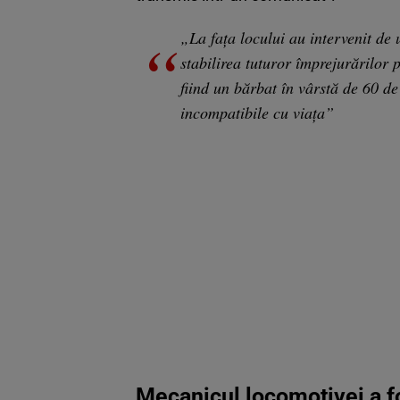
„La fața locului au intervenit de 
stabilirea tuturor împrejurărilor 
fiind un bărbat în vârstă de 60 d
incompatibile cu viața”
Mecanicul locomotivei a fos