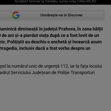
Accident feroviar la Vărbilău, sursa-colaj CANCAN.RO
Urmărește-ne în Discover
duminică dimineață în județul Prahova, în zona hălții
de ani și-a pierdut viața după ce a fost lovit de un
nic. Polițiștii au deschis o anchetă și încearcă acum
tragedia, inclusiv dacă a fost vorba despre un
pel la numărul unic de urgență 112, iar la fața locului
 cadrul Serviciului Județean de Poliție Transporturi