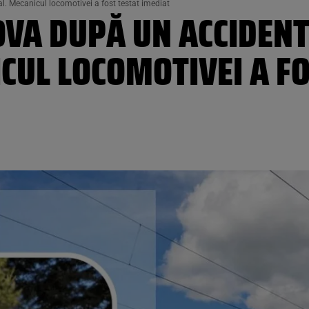
l. Mecanicul locomotivei a fost testat imediat
OVA DUPĂ UN ACCIDENT
CUL LOCOMOTIVEI A FO