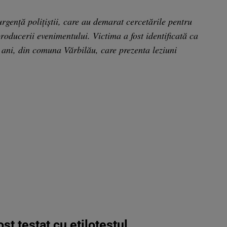
urgență polițiștii, care au demarat cercetările pentru
producerii evenimentului. Victima a fost identificată ca
e ani, din comuna Vărbilău, care prezenta leziuni
t testat cu etilotestul