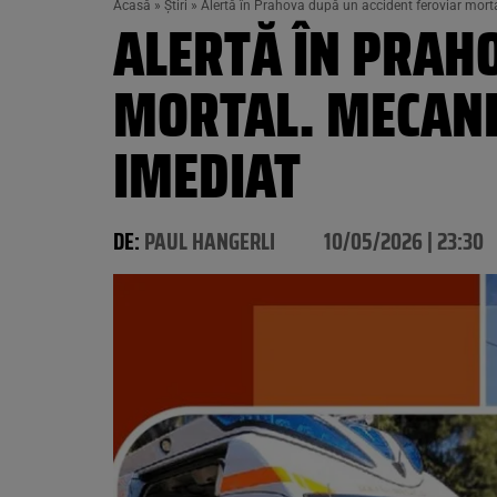
Acasă
»
Știri
»
Alertă în Prahova după un accident feroviar morta
ALERTĂ ÎN PRAH
MORTAL. MECANI
IMEDIAT
DE:
PAUL HANGERLI
10/05/2026 | 23:30