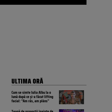
ULTIMA ORĂ
Cum se simte Iulia Albu la o
lună după ce și-a făcut lifting
facial: “Am râs, am plâns”
Țeapă de proporții înainte de