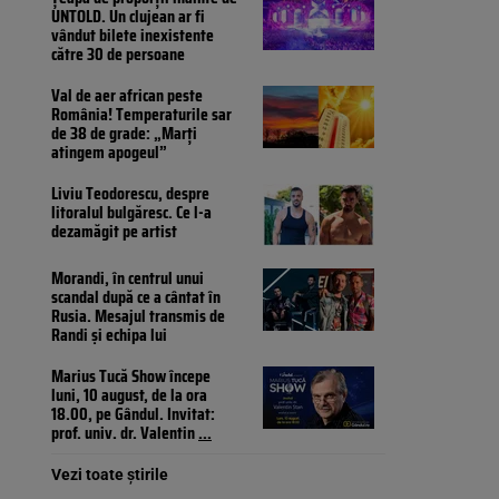
UNTOLD. Un clujean ar fi
vândut bilete inexistente
către 30 de persoane
Val de aer african peste
România! Temperaturile sar
de 38 de grade: „Marți
atingem apogeul”
Liviu Teodorescu, despre
litoralul bulgăresc. Ce l-a
dezamăgit pe artist
Morandi, în centrul unui
scandal după ce a cântat în
Rusia. Mesajul transmis de
Randi și echipa lui
Marius Tucă Show începe
luni, 10 august, de la ora
18.00, pe Gândul. Invitat:
prof. univ. dr. Valentin
...
Vezi toate știrile