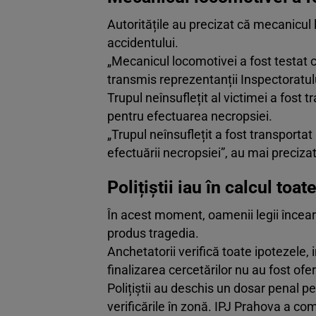
Autoritățile au precizat că mecanicul
accidentului.
„Mecanicul locomotivei a fost testat cu
transmis reprezentanții Inspectoratul
Trupul neînsuflețit al victimei a fost
pentru efectuarea necropsiei.
„Trupul neînsuflețit a fost transporta
efectuării necropsiei”, au mai precizat
Polițiștii iau în calcul toat
În acest moment, oamenii legii încear
produs tragedia.
Anchetatorii verifică toate ipotezele, 
finalizarea cercetărilor nu au fost ofer
Polițiștii au deschis un dosar penal pe
verificările în zonă. IPJ Prahova a co