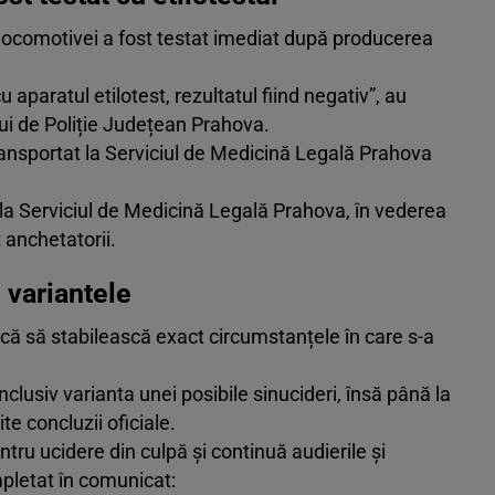
 locomotivei a fost testat imediat după producerea
 aparatul etilotest, rezultatul fiind negativ”, au
ui de Poliție Județean Prahova.
 transportat la Serviciul de Medicină Legală Prahova
t la Serviciul de Medicină Legală Prahova, în vederea
 anchetatorii.
e variantele
că să stabilească exact circumstanțele în care s-a
inclusiv varianta unei posibile sinucideri, însă până la
ite concluzii oficiale.
ntru ucidere din culpă și continuă audierile și
mpletat în comunicat: